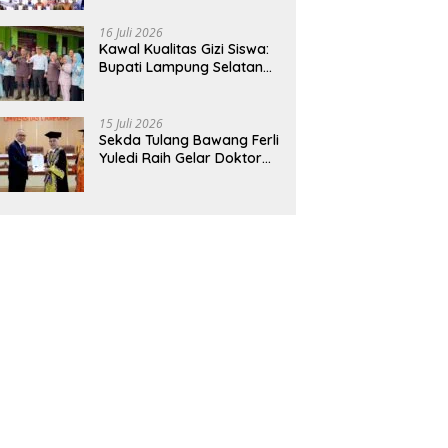
Hadirkan Sekolah Nasional
Terintegrasi Pertama di
16 Juli 2026
Lampung
Kawal Kualitas Gizi Siswa:
Bupati Lampung Selatan
dan Kajati Lampung Tinjau
Langsung Program Makan
Bergizi Gratis di Natar
15 Juli 2026
Sekda Tulang Bawang Ferli
Yuledi Raih Gelar Doktor
Unila, Angkat Model P4GN
Berbasis Kearifan Lokal