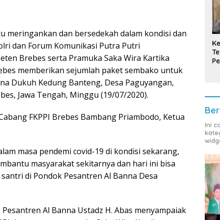
 meringankan dan bersedekah dalam kondisi dan
Ke
olri dan Forum Komunikasi Putra Putri
Te
eten Brebes serta Pramuka Saka Wira Kartika
Pe
ebes memberikan sejumlah paket sembako untuk
T
Banna Dukuh Kedung Banteng, Desa Paguyangan,
es, Jawa Tengah, Minggu (19/07/2020).
Ber
ua Cabang FKPPI Brebes Bambang Priambodo, Ketua
Ini 
kate
widg
dalam masa pendemi covid-19 di kondisi sekarang,
antu masyarakat sekitarnya dan hari ini bisa
antri di Pondok Pesantren Al Banna Desa
Pesantren Al Banna Ustadz H. Abas menyampaiak