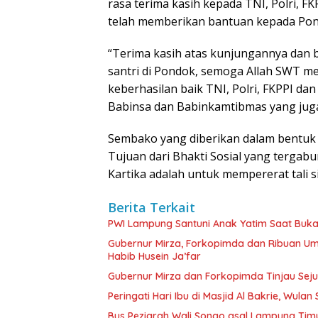
rasa terima kasih kepada TNI, Polri, 
telah memberikan bantuan kepada Pond
“Terima kasih atas kunjungannya dan 
santri di Pondok, semoga Allah SWT m
keberhasilan baik TNI, Polri, FKPPI da
Babinsa dan Babinkamtibmas yang juga 
Sembako yang diberikan dalam bentuk b
Tujuan dari Bhakti Sosial yang tergab
Kartika adalah untuk mempererat tali s
Berita Terkait
PWI Lampung Santuni Anak Yatim Saat Buka
Gubernur Mirza, Forkopimda dan Ribuan U
Habib Husein Ja’far
Gubernur Mirza dan Forkopimda Tinjau Sej
Peringati Hari Ibu di Masjid Al Bakrie, Wula
Bus Peziarah Wali Songo asal Lampung Tim