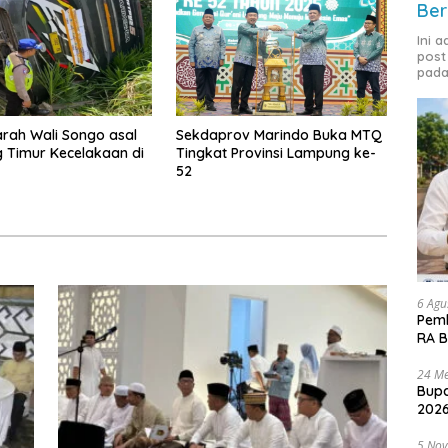
Ber
Ini 
post
pada
arah Wali Songo asal
Sekdaprov Marindo Buka MTQ
 Timur Kecelakaan di
Tingkat Provinsi Lampung ke-
52
6 Agu
Pemk
RA B
24 Me
Bupa
2026
5 No