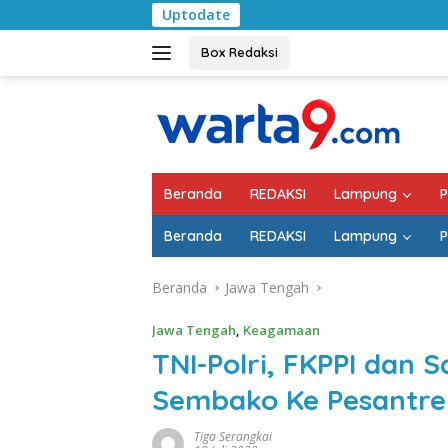
Langsung
Uptodate
Pemkab Lamp
ke
konten
Box Redaksi
Beranda
REDAKSI
Lampung
P
Beranda
REDAKSI
Lampung
P
Beranda
Jawa Tengah
Jawa Tengah
,
Keagamaan
TNI-Polri, FKPPI dan 
Sembako Ke Pesantre
Tiga Serangkai