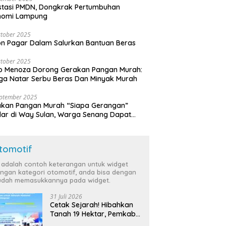
stasi PMDN, Dongkrak Pertumbuhan
nomi Lampung
tober 2025
n Pagar Dalam Salurkan Bantuan Beras
tober 2025
o Menoza Dorong Gerakan Pangan Murah:
a Natar Serbu Beras Dan Minyak Murah
eptember 2025
akan Pangan Murah “Siapa Gerangan”
lar di Way Sulan, Warga Senang Dapat
a Bersubsidi
tomotif
i adalah contoh keterangan untuk widget
ngan kategori otomotif, anda bisa dengan
dah memasukkannya pada widget.
31 Juli 2026
Cetak Sejarah! Hibahkan
Tanah 19 Hektar, Pemkab
Tulang Bawang Siap