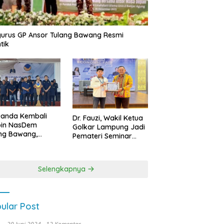
urus GP Ansor Tulang Bawang Resmi
tik
uanda Kembali
Dr. Fauzi, Wakil Ketua
pin NasDem
Golkar Lampung Jadi
ng Bawang,
Pemateri Seminar
etkan Kursi DPRD
Nasional FEB Unila,
anyak di Pemilu
Membangun Fondasi
9
Kuat Melalui 4 Pilar
Selengkapnya
Kebangsaan
ular Post