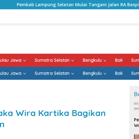
ung Selatan Mulai Tangani Jalan RA Basyid, Kontrak Proyek 
ulau Jawa
Sumatra Selatan
Bengkulu
Bali
Sum
ulau Jawa
Sumatra Selatan
Bengkulu
Bali
Sum
B
In
an
Saka Wira Kartika Bagikan
Pe
n
Wa