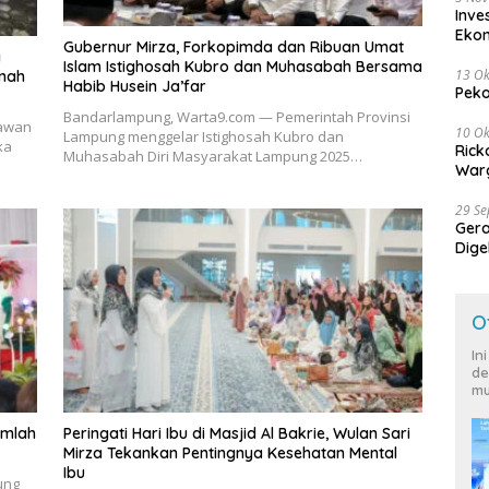
Inve
Eko
Gubernur Mirza, Forkopimda dan Ribuan Umat
a
Islam Istighosah Kubro dan Muhasabah Bersama
13 Ok
anah
Habib Husein Ja’far
Peko
Bandarlampung, Warta9.com — Pemerintah Provinsi
tawan
10 Ok
Lampung menggelar Istighosah Kubro dan
ka
Rick
Muhasabah Diri Masyarakat Lampung 2025…
Warg
29 S
Ger
Dige
Harg
O
In
de
mu
umlah
Peringati Hari Ibu di Masjid Al Bakrie, Wulan Sari
Mirza Tekankan Pentingnya Kesehatan Mental
Ibu
ung