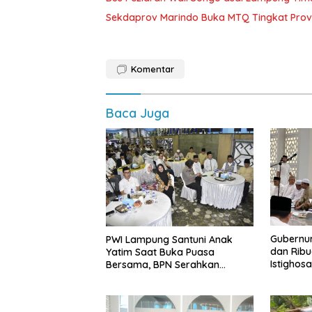
Sekdaprov Marindo Buka MTQ Tingkat Prov
Komentar
Baca Juga
Gubernur
PWI Lampung Santuni Anak
dan Ribu
Yatim Saat Buka Puasa
Istighos
Bersama, BPN Serahkan
Muhasab
Sertifikat Tanah Kantor
Husein J