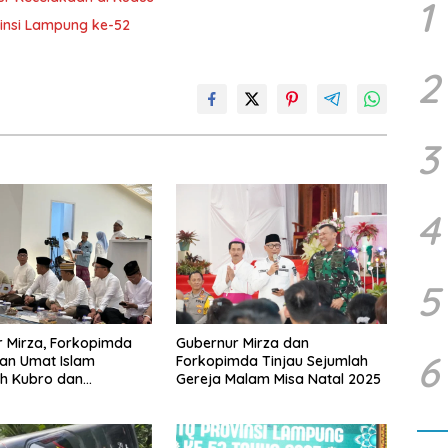
1
insi Lampung ke-52
2
3
4
5
 Mirza, Forkopimda
Gubernur Mirza dan
6
an Umat Islam
Forkopimda Tinjau Sejumlah
ah Kubro dan
Gereja Malam Misa Natal 2025
ah Bersama Habib
a’far