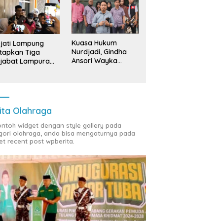
Kuasa Hukum
jati Lampung
Nurdjadi, Gindha
tapkan Tiga
Ansori Wayka
jabat Lampura
Laporkan
ersangka
Penyerobotan
Tanah ke Polda
Lampung
ita Olahraga
contoh widget dengan style gallery pada
gori olahraga, anda bisa mengaturnya pada
et recent post wpberita.