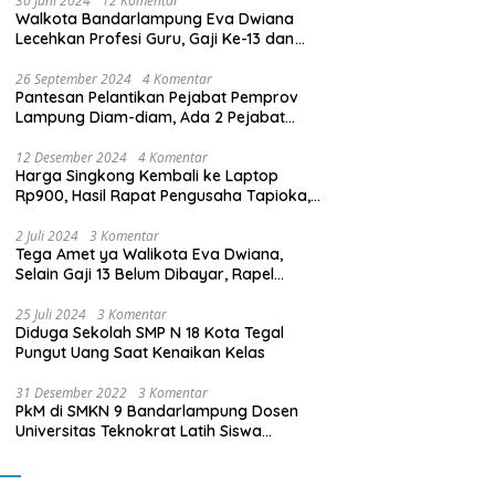
30 Juni 2024
12 Komentar
Walkota Bandarlampung Eva Dwiana
Lecehkan Profesi Guru, Gaji Ke-13 dan
THR Tidak Dibayarkan
26 September 2024
4 Komentar
Pantesan Pelantikan Pejabat Pemprov
Lampung Diam-diam, Ada 2 Pejabat
yang Dilantik Masih Golongan III/b
12 Desember 2024
4 Komentar
Harga Singkong Kembali ke Laptop
Rp900, Hasil Rapat Pengusaha Tapioka,
Petani Singkong dengan Pj. Gubernur
Lampung
2 Juli 2024
3 Komentar
Tega Amet ya Walikota Eva Dwiana,
Selain Gaji 13 Belum Dibayar, Rapel
Kenaikan Gaji 2 Bulan Juga Belum
Dibayar
25 Juli 2024
3 Komentar
Diduga Sekolah SMP N 18 Kota Tegal
Pungut Uang Saat Kenaikan Kelas
31 Desember 2022
3 Komentar
PkM di SMKN 9 Bandarlampung Dosen
Universitas Teknokrat Latih Siswa
Membuat Program Mobil RC Berbasis IoT