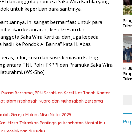
FKPPI dan anggota pramuka Saka Wira Kartika yang
ok untuk keperluan para santrinya.
Peng
bantuannya, ini sangat bermanfaat untuk para
Dilan
emberikan kelancaran, kesuksesan dan
n anggota Saka Wira Kartika, dan juga kepada
hadir ke Pondok Al Banna” kata H. Abas.
eras, telur, susu dan sosis kemasan kaleng.
ung antara TNI, Polri, FKPPI dan Pramuka Saka Wira
H. J
ilaturahmi. (W9-Sho)
Pim
Tula
Targ
Terb
 Puasa Bersama, BPN Serahkan Sertifikat Tanah Kantor
202
mat Islam Istighosah Kubro dan Muhasabah Bersama
umlah Gereja Malam Misa Natal 2025
Pop
n Sari Mirza Tekankan Pentingnya Kesehatan Mental Ibu
ur Kecelakaan di Kudus