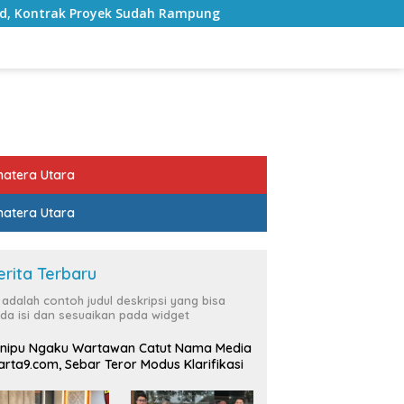
Sudah Rampung
Bulan Kemerdekaan, Bupati Lampung Se
atera Utara
atera Utara
erita Terbaru
i adalah contoh judul deskripsi yang bisa
da isi dan sesuaikan pada widget
nipu Ngaku Wartawan Catut Nama Media
rta9.com, Sebar Teror Modus Klarifikasi