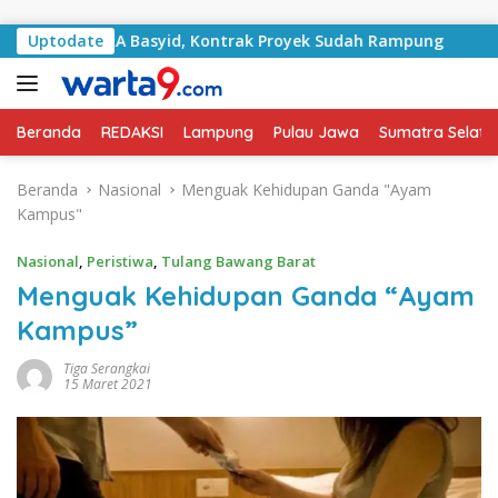
Langsung ke konten
n RA Basyid, Kontrak Proyek Sudah Rampung
Uptodate
Bulan Kem
Beranda
REDAKSI
Lampung
Pulau Jawa
Sumatra Selata
Beranda
Nasional
Menguak Kehidupan Ganda "Ayam
Kampus"
Nasional
,
Peristiwa
,
Tulang Bawang Barat
Menguak Kehidupan Ganda “Ayam
Kampus”
Tiga Serangkai
15 Maret 2021