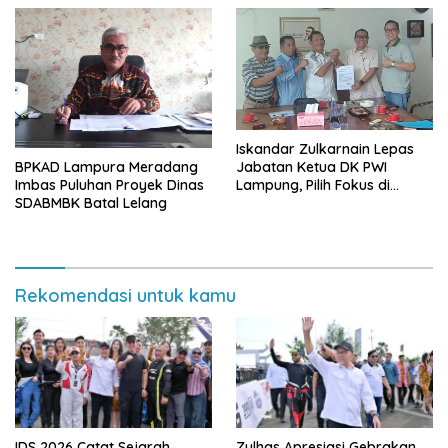
Iskandar Zulkarnain Lepas
BPKAD Lampura Meradang
Jabatan Ketua DK PWI
Imbas Puluhan Proyek Dinas
Lampung, Pilih Fokus di
SDABMBK Batal Lelang
Kepengurusan Pusat
Rekomendasi untuk kamu
IDS 2026 Catat Sejarah,
Zulhas Apresiasi Gebrakan