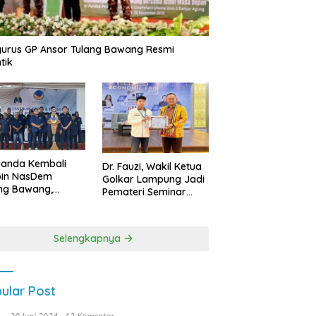
urus GP Ansor Tulang Bawang Resmi
tik
uanda Kembali
Dr. Fauzi, Wakil Ketua
pin NasDem
Golkar Lampung Jadi
ng Bawang,
Pemateri Seminar
etkan Kursi DPRD
Nasional FEB Unila,
anyak di Pemilu
Membangun Fondasi
9
Kuat Melalui 4 Pilar
Selengkapnya
Kebangsaan
ular Post