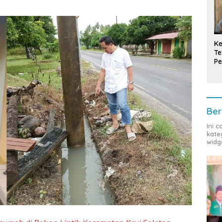
Ke
Te
Pe
T
Ber
Ini 
kate
widg