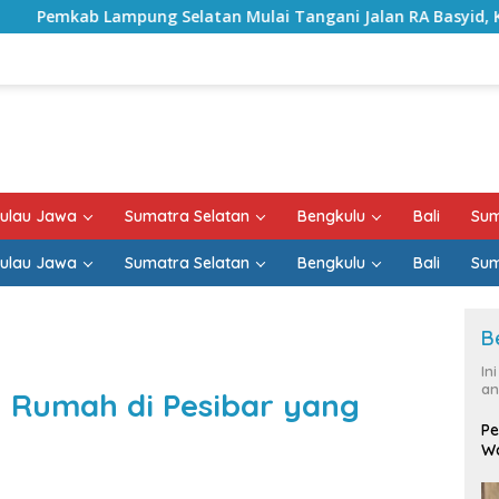
atan Mulai Tangani Jalan RA Basyid, Kontrak Proyek Sudah R
ulau Jawa
Sumatra Selatan
Bengkulu
Bali
Sum
ulau Jawa
Sumatra Selatan
Bengkulu
Bali
Sum
B
In
an
 Rumah di Pesibar yang
Pe
Wa