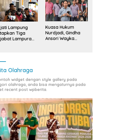
Kuasa Hukum
jati Lampung
Nurdjadi, Gindha
tapkan Tiga
Ansori Wayka
jabat Lampura
Laporkan
ersangka
Penyerobotan
Tanah ke Polda
Lampung
ita Olahraga
contoh widget dengan style gallery pada
gori olahraga, anda bisa mengaturnya pada
et recent post wpberita.