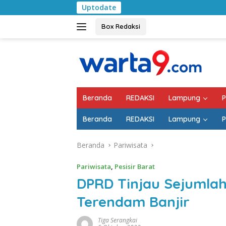
Langsung
Uptodate
Pemkab Lampung Sel
ke
konten
Box Redaksi
Beranda
REDAKSI
Lampung
P
Beranda
REDAKSI
Lampung
P
Beranda
Pariwisata
Pariwisata
,
Pesisir Barat
DPRD Tinjau Sejumlah
Terendam Banjir
Tiga Serangkai