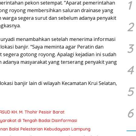
1
merintahan pekon setempat. “Aparat pemerintahan
ong royong membersihkan saluran drainase yang
 warga segera surut dan sebelum adanya penyakit
2
ngkasnya.
, Suryadi menambahkan setelah menerima informasi
3
okasi banjir. “Saya meminta agar Peratin dan
segera gotong royong. Apalagi kejadian ini sudah
um adanya masyarakat yang terserang penyakit yang
4
lokasi banjir lain di wilayah Kecamatan Krui Selatan,
5
6
SUD KH. M. Thohir Pesisir Barat
syarakat di Tengah Badai Disinformasi
unan Balai Pelestarian Kebudayaan Lampung