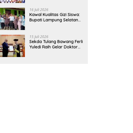
Hadirkan Sekolah Nasional
Terintegrasi Pertama di
16 Juli 2026
Lampung
Kawal Kualitas Gizi Siswa:
Bupati Lampung Selatan
dan Kajati Lampung Tinjau
Langsung Program Makan
Bergizi Gratis di Natar
15 Juli 2026
Sekda Tulang Bawang Ferli
Yuledi Raih Gelar Doktor
Unila, Angkat Model P4GN
Berbasis Kearifan Lokal