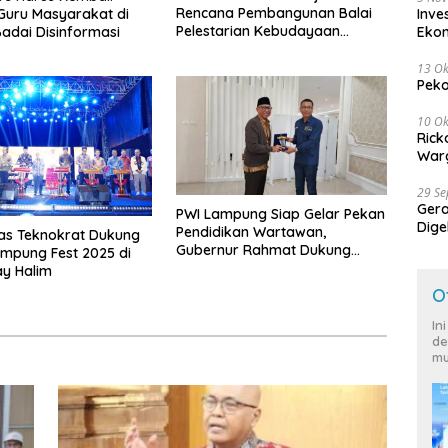
Rencana Pembangunan Balai
Inve
Guru Masyarakat di
Pelestarian Kebudayaan
Eko
adai Disinformasi
Lampung
13 Ok
Peko
10 Ok
Rick
Warg
29 S
Ger
PWI Lampung Siap Gelar Pekan
Dige
Pendidikan Wartawan,
tas Teknokrat Dukung
Harg
Gubernur Rahmat Dukung
mpung Fest 2025 di
Lampung Jadi Tuan Rumah
y Halim
HPN 2027
O
In
de
mu