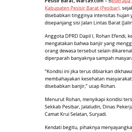
Pesisir Barat, Warta9.com
– B
eberapa 
Kabupaten Pesisir Barat (Pesibar),
seja
disebabkan tingginya intensitas hujan
disepanjang sisi Jalan Lintas Barat (Jali
Anggota DPRD Dapil I, Rohan Efendi, ket
mengatakan bahwa banjir yang mengge
orang dewasa tersebut selain dikarena
diperparah banyaknya sampah masyara
“Kondisi ini jika terus dibiarkan dikh
membahayakan kesehatan masyarakat d
disebabkan banjir,” ucap Rohan.
Menurut Rohan, menyikapi kondisi ters
Sekkab Pesibar, Jalaludin, Dinas Peke
Camat Krui Selatan, Suryadi.
Kendati begitu, pihaknya menyayangkan