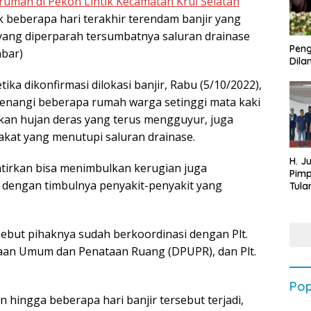
rumah di Pekon Lintik Kecamatan Krui Selatan
k beberapa hari terakhir terendam banjir yang
 yang diperparah tersumbatnya saluran drainase
Peng
nbar)
Dilan
ika dikonfirmasi dilokasi banjir, Rabu (5/10/2022),
nangi beberapa rumah warga setinggi mata kaki
kan hujan deras yang terus mengguyur, juga
kat yang menutupi saluran drainase.
H. J
awatirkan bisa menimbulkan kerugian juga
Pim
engan timbulnya penyakit-penyakit yang
Tula
Targ
Terb
202
ebut pihaknya sudah berkoordinasi dengan Plt.
rjaan Umum dan Penataan Ruang (DPUPR), dan Plt.
Pop
 hingga beberapa hari banjir tersebut terjadi,