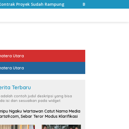
ampung
Bulan Kemerdekaan, Bupati Lampung Selatan A
atera Utara
atera Utara
erita Terbaru
i adalah contoh judul deskripsi yang bisa
da isi dan sesuaikan pada widget
nipu Ngaku Wartawan Catut Nama Media
rta9.com, Sebar Teror Modus Klarifikasi