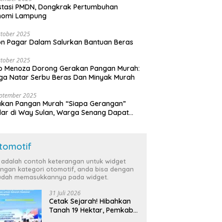
stasi PMDN, Dongkrak Pertumbuhan
nomi Lampung
tober 2025
n Pagar Dalam Salurkan Bantuan Beras
tober 2025
o Menoza Dorong Gerakan Pangan Murah:
a Natar Serbu Beras Dan Minyak Murah
eptember 2025
akan Pangan Murah “Siapa Gerangan”
lar di Way Sulan, Warga Senang Dapat
a Bersubsidi
tomotif
i adalah contoh keterangan untuk widget
ngan kategori otomotif, anda bisa dengan
dah memasukkannya pada widget.
31 Juli 2026
Cetak Sejarah! Hibahkan
Tanah 19 Hektar, Pemkab
Tulang Bawang Siap