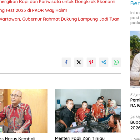
inergikan Kopi dan Pariwisata untuk Dongkrak Ekonomi
Ber
ng Fest 2025 di PKOR Way Halim
Ini 
post
 Wartawan, Gubernur Rahmat Dukung Lampung Jadi Tuan
pada
6 Agu
Pemk
RA B
24 Me
Bupa
2026
Menteri Fadli Zon Tinjau
ers Harus Kembali
5 No