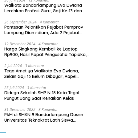
30 Juni 2024
12 Komentar
Walkota Bandarlampung Eva Dwiana
Lecehkan Profesi Guru, Gaji Ke-13 dan
THR Tidak Dibayarkan
26 September 2024
4 Komentar
Pantesan Pelantikan Pejabat Pemprov
Lampung Diam-diam, Ada 2 Pejabat
yang Dilantik Masih Golongan III/b
12 Desember 2024
4 Komentar
Harga Singkong Kembali ke Laptop
Rp900, Hasil Rapat Pengusaha Tapioka,
Petani Singkong dengan Pj. Gubernur
Lampung
2 Juli 2024
3 Komentar
Tega Amet ya Walikota Eva Dwiana,
Selain Gaji 13 Belum Dibayar, Rapel
Kenaikan Gaji 2 Bulan Juga Belum
Dibayar
25 Juli 2024
3 Komentar
Diduga Sekolah SMP N 18 Kota Tegal
Pungut Uang Saat Kenaikan Kelas
31 Desember 2022
3 Komentar
PkM di SMKN 9 Bandarlampung Dosen
Universitas Teknokrat Latih Siswa
Membuat Program Mobil RC Berbasis IoT