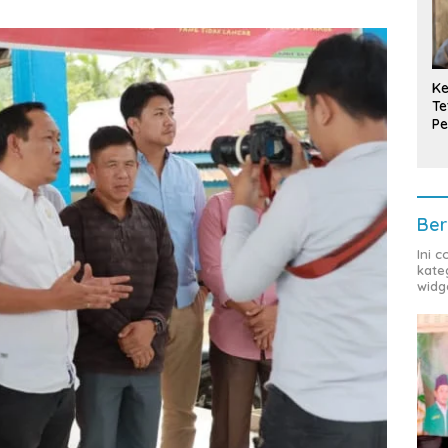
Ke
Te
Pe
T
Ber
Ini 
kate
widg