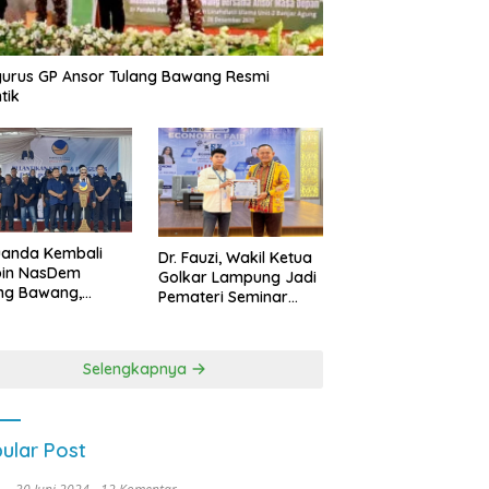
urus GP Ansor Tulang Bawang Resmi
tik
uanda Kembali
Dr. Fauzi, Wakil Ketua
pin NasDem
Golkar Lampung Jadi
ng Bawang,
Pemateri Seminar
etkan Kursi DPRD
Nasional FEB Unila,
anyak di Pemilu
Membangun Fondasi
9
Kuat Melalui 4 Pilar
Selengkapnya
Kebangsaan
ular Post