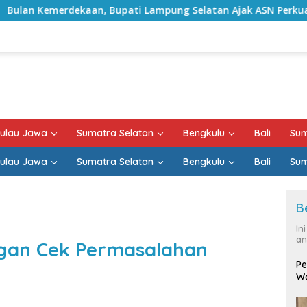
ati Lampung Selatan Ajak ASN Perkuat Semangat Pengabdian d
ulau Jawa
Sumatra Selatan
Bengkulu
Bali
Sum
ulau Jawa
Sumatra Selatan
Bengkulu
Bali
Sum
B
In
an
ngan Cek Permasalahan
Pe
Wa