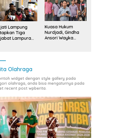
Kuasa Hukum
jati Lampung
Nurdjadi, Gindha
tapkan Tiga
Ansori Wayka
jabat Lampura
Laporkan
ersangka
Penyerobotan
Tanah ke Polda
Lampung
ita Olahraga
contoh widget dengan style gallery pada
gori olahraga, anda bisa mengaturnya pada
et recent post wpberita.