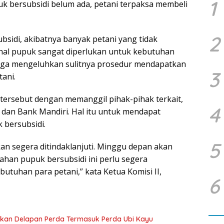
1
k bersubsidi belum ada, petani terpaksa membeli
2
sidi, akibatnya banyak petani yang tidak
ahal pupuk sangat diperlukan untuk kebutuhan
juga mengeluhkan sulitnya prosedur mendapatkan
3
ani.
 tersebut dengan memanggil pihak-pihak terkait,
4
, dan Bank Mandiri. Hal itu untuk mendapat
 bersubsidi.
5
an segera ditindaklanjuti. Minggu depan akan
lahan pupuk bersubsidi ini perlu segera
butuhan para petani,” kata Ketua Komisi II,
6
kan Delapan Perda Termasuk Perda Ubi Kayu