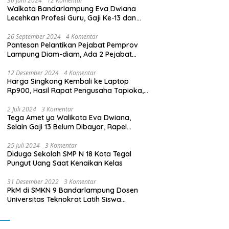
30 Juni 2024
12 Komentar
Walkota Bandarlampung Eva Dwiana
Lecehkan Profesi Guru, Gaji Ke-13 dan
THR Tidak Dibayarkan
26 September 2024
4 Komentar
Pantesan Pelantikan Pejabat Pemprov
Lampung Diam-diam, Ada 2 Pejabat
yang Dilantik Masih Golongan III/b
12 Desember 2024
4 Komentar
Harga Singkong Kembali ke Laptop
Rp900, Hasil Rapat Pengusaha Tapioka,
Petani Singkong dengan Pj. Gubernur
Lampung
2 Juli 2024
3 Komentar
Tega Amet ya Walikota Eva Dwiana,
Selain Gaji 13 Belum Dibayar, Rapel
Kenaikan Gaji 2 Bulan Juga Belum
Dibayar
25 Juli 2024
3 Komentar
Diduga Sekolah SMP N 18 Kota Tegal
Pungut Uang Saat Kenaikan Kelas
31 Desember 2022
3 Komentar
PkM di SMKN 9 Bandarlampung Dosen
Universitas Teknokrat Latih Siswa
Membuat Program Mobil RC Berbasis IoT