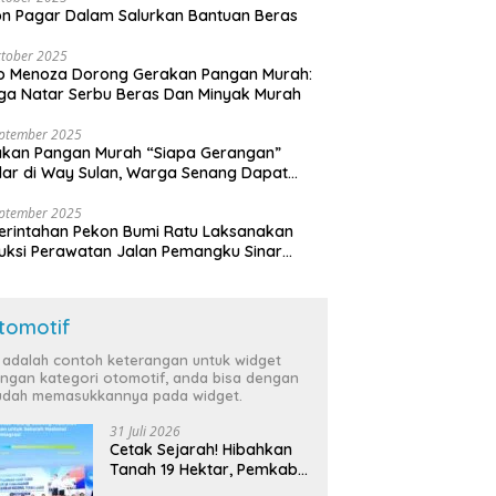
n Pagar Dalam Salurkan Bantuan Beras
tober 2025
o Menoza Dorong Gerakan Pangan Murah:
a Natar Serbu Beras Dan Minyak Murah
eptember 2025
akan Pangan Murah “Siapa Gerangan”
lar di Way Sulan, Warga Senang Dapat
a Bersubsidi
eptember 2025
rintahan Pekon Bumi Ratu Laksanakan
ruksi Perawatan Jalan Pemangku Sinar
ten
tomotif
i adalah contoh keterangan untuk widget
ngan kategori otomotif, anda bisa dengan
dah memasukkannya pada widget.
31 Juli 2026
Cetak Sejarah! Hibahkan
Tanah 19 Hektar, Pemkab
Tulang Bawang Siap