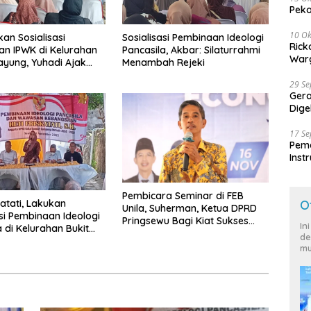
Peko
10 Ok
an Sosialisasi
Sosialisasi Pembinaan Ideologi
Rick
n IPWK di Kelurahan
Pancasila, Akbar: Silaturrahmi
Warg
ayung, Yuhadi Ajak
Menambah Rejeki
ukung Program
29 S
tah
Ger
Dige
Harg
17 S
Peme
Inst
Ban
Pembicara Seminar di FEB
O
katati, Lakukan
Unila, Suherman, Ketua DPRD
asi Pembinaan Ideologi
Pringsewu Bagi Kiat Sukses
In
a di Kelurahan Bukit
Usaha Kain Perca, Dari Limbah
de
 Permai
Menjadi Berkah
mu