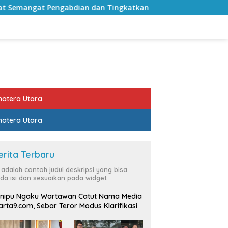
an Tingkatkan Pelayanan Publik
Sekda Lampung Selata
atera Utara
atera Utara
erita Terbaru
i adalah contoh judul deskripsi yang bisa
da isi dan sesuaikan pada widget
nipu Ngaku Wartawan Catut Nama Media
rta9.com, Sebar Teror Modus Klarifikasi