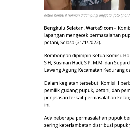
Ketua Komisi II Holman didampingi anggota. foto (jhon
Bengkulu Selatan, Warta9.com
– Komis
lapangan mengecek permasalahan pupuk
petani, Selasa (31/1/2023).
Rombongan dipimpin Ketua Komisi, Holma
S.H, Susman Hadi, S.P, M.M, dan Supardi
Lawang Agung Kecamatan Kedurang dan
Dalam kegiatan tersebut, Komisi II be
pemilik gudang pupuk, petani, dan p
penjelasan terkait permasalahan kelan
ini.
Ada beberapa permasalahan pupuk bers
sering keterlambatan distribusi pupu