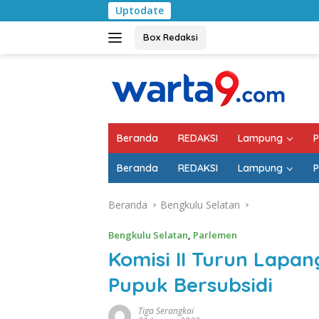
Langsung
Uptodate
Bulan Kemerdekaan, Bup
ke
konten
Box Redaksi
Beranda
REDAKSI
Lampung
P
Beranda
REDAKSI
Lampung
P
Beranda
Bengkulu Selatan
Bengkulu Selatan
,
Parlemen
Komisi II Turun Lapa
Pupuk Bersubsidi
Tiga Serangkai