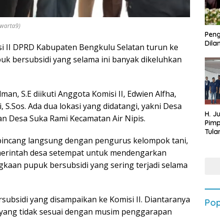
/warta9)
Peng
Dilan
i II DPRD Kabupaten Bengkulu Selatan turun ke
 bersubsidi yang selama ini banyak dikeluhkan
n, S.E diikuti Anggota Komisi II, Edwien Alfha,
, S.Sos. Ada dua lokasi yang didatangi, yakni Desa
H. J
 Desa Suka Rami Kecamatan Air Nipis.
Pim
Tula
rbincang langsung dengan pengurus kelompok tani,
Targ
Terb
emerintah desa setempat untuk mendengarkan
202
gkaan pupuk bersubsidi yang sering terjadi selama
ubsidi yang disampaikan ke Komisi II. Diantaranya
Pop
k yang tidak sesuai dengan musim penggarapan