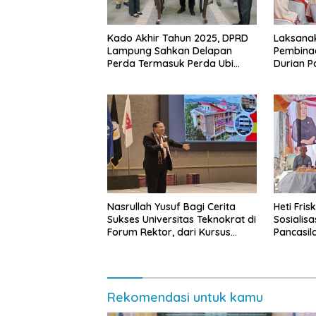
Kado Akhir Tahun 2025, DPRD
Laksanak
Lampung Sahkan Delapan
Pembinaa
Perda Termasuk Perda Ubi
Durian P
Kayu
Warga D
Pemerin
Nasrullah Yusuf Bagi Cerita
Heti Fris
Sukses Universitas Teknokrat di
Sosialis
Forum Rektor, dari Kursus
Pancasil
hingga Kampus Terbaik ASEAN
Kemiling
Rekomendasi untuk kamu