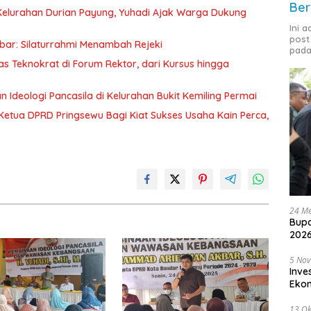
Ber
 Kelurahan Durian Payung, Yuhadi Ajak Warga Dukung
Ini 
post
kbar: Silaturrahmi Menambah Rejeki
pada
tas Teknokrat di Forum Rektor, dari Kursus hingga
an Ideologi Pancasila di Kelurahan Bukit Kemiling Permai
Ketua DPRD Pringsewu Bagi Kiat Sukses Usaha Kain Perca,
24 Me
Bupa
2026
5 No
Inve
Eko
13 Ok