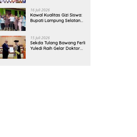
Hadirkan Sekolah Nasional
Terintegrasi Pertama di
16 Juli 2026
Lampung
Kawal Kualitas Gizi Siswa:
Bupati Lampung Selatan
dan Kajati Lampung Tinjau
Langsung Program Makan
Bergizi Gratis di Natar
15 Juli 2026
Sekda Tulang Bawang Ferli
Yuledi Raih Gelar Doktor
Unila, Angkat Model P4GN
Berbasis Kearifan Lokal