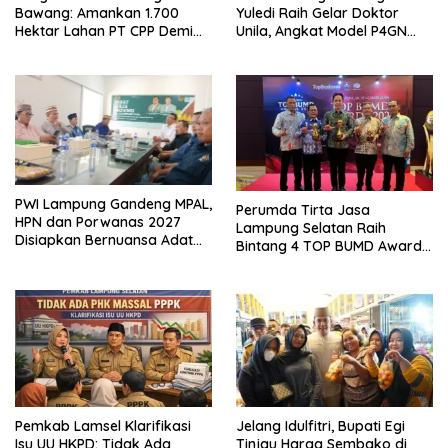
Bawang: Amankan 1.700
Yuledi Raih Gelar Doktor
Hektar Lahan PT CPP Demi
Unila, Angkat Model P4GN
Kembangkan Kawasan
Berbasis Kearifan Lokal
Ekonomi Biru
PWI Lampung Gandeng MPAL,
Perumda Tirta Jasa
HPN dan Porwanas 2027
Lampung Selatan Raih
Disiapkan Bernuansa Adat
Bintang 4 TOP BUMD Awards
Sai Bumi Ruwa Jurai
2026, Tiga Penghargaan
Sekaligus Diborong
Pemkab Lamsel Klarifikasi
Jelang Idulfitri, Bupati Egi
Isu UU HKPD: Tidak Ada
Tinjau Harga Sembako di