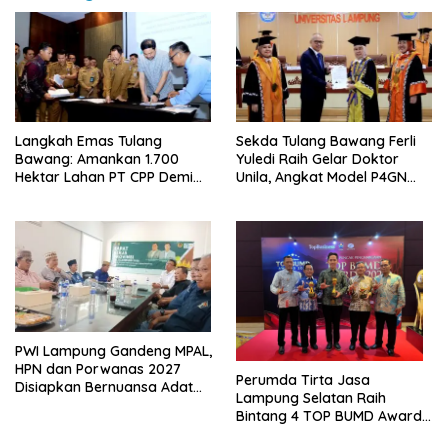
Langkah Emas Tulang
Sekda Tulang Bawang Ferli
Bawang: Amankan 1.700
Yuledi Raih Gelar Doktor
Hektar Lahan PT CPP Demi
Unila, Angkat Model P4GN
Kembangkan Kawasan
Berbasis Kearifan Lokal
Ekonomi Biru
PWI Lampung Gandeng MPAL,
HPN dan Porwanas 2027
Perumda Tirta Jasa
Disiapkan Bernuansa Adat
Lampung Selatan Raih
Sai Bumi Ruwa Jurai
Bintang 4 TOP BUMD Awards
2026, Tiga Penghargaan