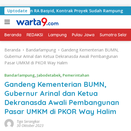
Langsung ke konten
alan RA Basyid, Kontrak Proyek Sudah Rampung
Uptodate
Bulan
Beranda
REDAKSI
Lampung
Pulau Jawa
Sumatra Selata
Beranda
Bandarlampung
Gandeng Kementerian BUMN,
Gubernur Arinal dan Ketua Dekranasda Awali Pembangunan
Pasar UMKM di PKOR Way Halim
Bandarlampung
,
Jabodetabek
,
Pemerintahan
Gandeng Kementerian BUMN,
Gubernur Arinal dan Ketua
Dekranasda Awali Pembangunan
Pasar UMKM di PKOR Way Halim
Tiga Serangkai
30 Oktober 2023