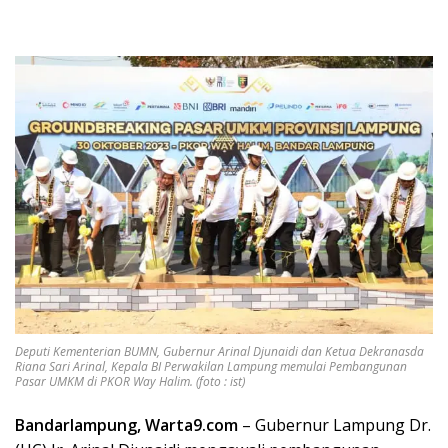
Deputi Kementerian BUMN,
Gubernur Arinal Djunaidi dan Ketua Dekranasda
Riana Sari Arinal, Kepala BI Perwakilan Lampung memulai Pembangunan
Pasar UMKM di PKOR Way Halim. (foto : ist)
Bandarlampung, Warta9.com
– Gubernur Lampung Dr.