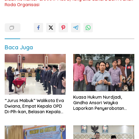
Roda Organisasi
Baca Juga
Kuasa Hukum Nurdjadi,
“Jurus Mabuk” Walikota Eva
Gindha Ansori Wayka
Dwiana, Empat Kepala OPD
Laporkan Penyerobotan
Di-Plh-kan, Belasan Kepala
Tanah ke Polda Lampung
SD dan SMP Rangkap
Jabatan Plt