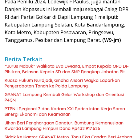
Pada Pemilu 2024, Lodewijk F Paulus, juga mantan
Danjen Kopassus ini kembali maju sebagai Caleg DPR
RI dari Partai Golkar di Dapil Lampung 1 meliputi;
Kabupaten Lampung Selatan, Kota Bandarlampung,
Kota Metro, Kabupaten Pesawaran, Pringsewu,
Tanggamus, Pesibar dan Lampung Barat.
(W9-jm)
Berita Terkait
“Jurus Mabuk” Walikota Eva Dwiana, Empat Kepala OPD Di-
Plh-kan, Belasan Kepala SD dan SMP Rangkap Jabatan Plt
Kuasa Hukum Nurdjadi, Gindha Ansori Wayka Laporkan
Penyerobotan Tanah ke Polda Lampung
GRANAT Lampung Kembali Gelar Workshop dan Orientasi
P4GN
PTPN I Regional 7 dan Kodam XXI Raden Intan Kerja Sama
Sinergi Ekonomi dan Keamanan
Jihan Beri Penghargaan Donatur, Bumbung Kemanusiaan
Kwarda Lampung Himpun Dana Rp432.917.626
‎Sidak ke Kantor GRANAT Metro, Tony Eka Candra Beri Arahan