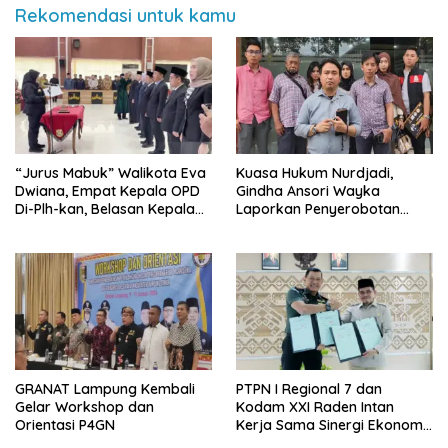
Rekomendasi untuk kamu
“Jurus Mabuk” Walikota Eva
Kuasa Hukum Nurdjadi,
Dwiana, Empat Kepala OPD
Gindha Ansori Wayka
Di-Plh-kan, Belasan Kepala
Laporkan Penyerobotan
SD dan SMP Rangkap
Tanah ke Polda Lampung
Jabatan Plt
GRANAT Lampung Kembali
PTPN I Regional 7 dan
Gelar Workshop dan
Kodam XXI Raden Intan
Orientasi P4GN
Kerja Sama Sinergi Ekonomi
dan Keamanan