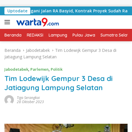
Langsung ke konten
 Tangani Jalan RA Basyid, Kontrak Proyek Sudah Rampung
Uptodate
Beranda
REDAKSI
Lampung
Pulau Jawa
Sumatra Selata
Beranda
Jabodetabek
Tim Lodewijk Gempur 3 Desa di
Jatiagung Lampung Selatan
Jabodetabek
,
Parlemen
,
Politik
Tim Lodewijk Gempur 3 Desa di
Jatiagung Lampung Selatan
Tiga Serangkai
28 Oktober 2023