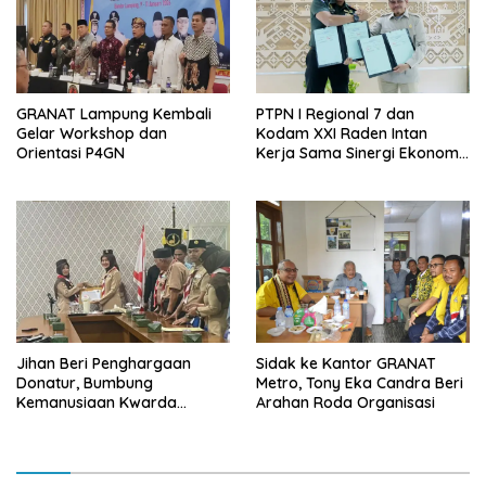
GRANAT Lampung Kembali
PTPN I Regional 7 dan
Gelar Workshop dan
Kodam XXI Raden Intan
Orientasi P4GN
Kerja Sama Sinergi Ekonomi
dan Keamanan
Jihan Beri Penghargaan
‎Sidak ke Kantor GRANAT
Donatur, Bumbung
Metro, Tony Eka Candra Beri
Kemanusiaan Kwarda
Arahan Roda Organisasi
Lampung Himpun Dana
Rp432.917.626