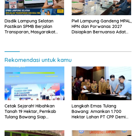
Disdik Lampung Selatan
PWI Lampung Gandeng MPAL,
Pastikan SPMB Berjalan
HPN dan Porwanas 2027
Transparan, Masyarakat
Disiapkan Bernuansa Adat
Diminta Waspadai Calo
Sai Bumi Ruwa Jurai
Rekomendasi untuk kamu
Cetak Sejarah! Hibahkan
Langkah Emas Tulang
Tanah 19 Hektar, Pemkab
Bawang: Amankan 1.700
Tulang Bawang Siap
Hektar Lahan PT CPP Demi
Hadirkan Sekolah Nasional
Kembangkan Kawasan
Terintegrasi Pertama di
Ekonomi Biru
Lampung