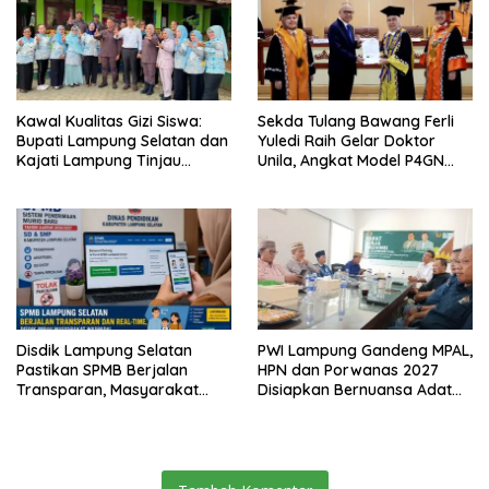
Kawal Kualitas Gizi Siswa:
Sekda Tulang Bawang Ferli
Bupati Lampung Selatan dan
Yuledi Raih Gelar Doktor
Kajati Lampung Tinjau
Unila, Angkat Model P4GN
Langsung Program Makan
Berbasis Kearifan Lokal
Bergizi Gratis di Natar
Disdik Lampung Selatan
PWI Lampung Gandeng MPAL,
Pastikan SPMB Berjalan
HPN dan Porwanas 2027
Transparan, Masyarakat
Disiapkan Bernuansa Adat
Diminta Waspadai Calo
Sai Bumi Ruwa Jurai