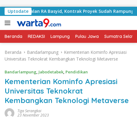
Langsung ke konten
ni Jalan RA Basyid, Kontrak Proyek Sudah Rampung
Uptodate
Bu
Beranda
REDAKSI
Lampung
Pulau Jawa
Sumatra Selata
Beranda
Bandarlampung
Kementerian Kominfo Apresiasi
Universitas Teknokrat Kembangkan Teknologi Metaverse
Bandarlampung
,
Jabodetabek
,
Pendidikan
Kementerian Kominfo Apresiasi
Universitas Teknokrat
Kembangkan Teknologi Metaverse
Tiga Serangkai
23 November 2023