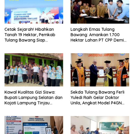
Cetak Sejarah! Hibahkan
Langkah Emas Tulang
Tanah 19 Hektar, Pemkab
Bawang: Amankan 1.700
Tulang Bawang Siap
Hektar Lahan PT CPP Demi
Hadirkan Sekolah Nasional
Kembangkan Kawasan
Terintegrasi Pertama di
Ekonomi Biru
Lampung
Kawal Kualitas Gizi Siswa:
Sekda Tulang Bawang Ferli
Bupati Lampung Selatan dan
Yuledi Raih Gelar Doktor
Kajati Lampung Tinjau
Unila, Angkat Model P4GN
Langsung Program Makan
Berbasis Kearifan Lokal
Bergizi Gratis di Natar