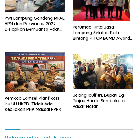
PWI Lampung Gandeng MPAL,
HPN dan Porwanas 2027
Perumda Tirta Jasa
Disiapkan Bernuansa Adat
Lampung Selatan Raih
Sai Bumi Ruwa Jurai
Bintang 4 TOP BUMD Awards
2026, Tiga Penghargaan
Sekaligus Diborong
Jelang Idulfitri, Bupati Egi
Pemkab Lamsel Klarifikasi
Tinjau Harga Sembako di
Isu UU HKPD: Tidak Ada
Pasar Natar
Kebijakan PHK Massal PPPK
Rekomendasi untuk kamu