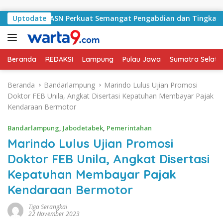
Langsung ke konten
ak ASN Perkuat Semangat Pengabdian dan Tingkatkan Pelayana
Uptodate
Beranda
REDAKSI
Lampung
Pulau Jawa
Sumatra Selata
Beranda
Bandarlampung
Marindo Lulus Ujian Promosi
Doktor FEB Unila, Angkat Disertasi Kepatuhan Membayar Pajak
Kendaraan Bermotor
Bandarlampung
,
Jabodetabek
,
Pemerintahan
Marindo Lulus Ujian Promosi
Doktor FEB Unila, Angkat Disertasi
Kepatuhan Membayar Pajak
Kendaraan Bermotor
Tiga Serangkai
22 November 2023