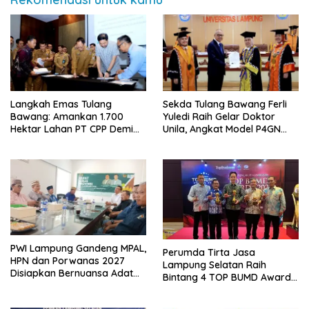
Langkah Emas Tulang
Sekda Tulang Bawang Ferli
Bawang: Amankan 1.700
Yuledi Raih Gelar Doktor
Hektar Lahan PT CPP Demi
Unila, Angkat Model P4GN
Kembangkan Kawasan
Berbasis Kearifan Lokal
Ekonomi Biru
PWI Lampung Gandeng MPAL,
Perumda Tirta Jasa
HPN dan Porwanas 2027
Lampung Selatan Raih
Disiapkan Bernuansa Adat
Bintang 4 TOP BUMD Awards
Sai Bumi Ruwa Jurai
2026, Tiga Penghargaan
Sekaligus Diborong