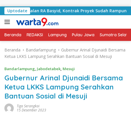
Langsung ke konten
ani Jalan RA Basyid, Kontrak Proyek Sudah Rampung
Uptodate
B
Beranda
REDAKSI
Lampung
Pulau Jawa
Sumatra Selata
Beranda
Bandarlampung
Gubernur Arinal Djunaidi Bersama
Ketua LKKS Lampung Serahkan Bantuan Sosial di Mesuji
Bandarlampung
,
Jabodetabek
,
Mesuji
Gubernur Arinal Djunaidi Bersama
Ketua LKKS Lampung Serahkan
Bantuan Sosial di Mesuji
Tiga Serangkai
15 Desember 2023