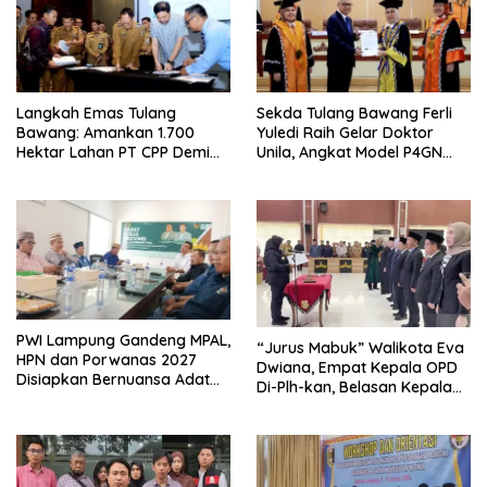
Langkah Emas Tulang
Sekda Tulang Bawang Ferli
Bawang: Amankan 1.700
Yuledi Raih Gelar Doktor
Hektar Lahan PT CPP Demi
Unila, Angkat Model P4GN
Kembangkan Kawasan
Berbasis Kearifan Lokal
Ekonomi Biru
PWI Lampung Gandeng MPAL,
“Jurus Mabuk” Walikota Eva
HPN dan Porwanas 2027
Dwiana, Empat Kepala OPD
Disiapkan Bernuansa Adat
Di-Plh-kan, Belasan Kepala
Sai Bumi Ruwa Jurai
SD dan SMP Rangkap
Jabatan Plt