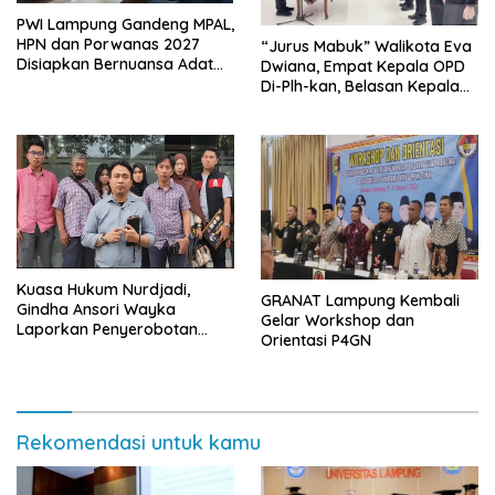
PWI Lampung Gandeng MPAL,
HPN dan Porwanas 2027
“Jurus Mabuk” Walikota Eva
Disiapkan Bernuansa Adat
Dwiana, Empat Kepala OPD
Sai Bumi Ruwa Jurai
Di-Plh-kan, Belasan Kepala
SD dan SMP Rangkap
Jabatan Plt
Kuasa Hukum Nurdjadi,
GRANAT Lampung Kembali
Gindha Ansori Wayka
Gelar Workshop dan
Laporkan Penyerobotan
Orientasi P4GN
Tanah ke Polda Lampung
Rekomendasi untuk kamu