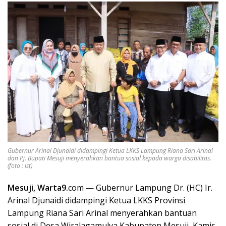
Gubernur Arinal Djunaidi didampingi Ketua LKKS Lampung Riana Sari Arinal
dan Pj. Bupati Mesuji menyerahkan bantua sosial kepada warga disabilitas.
(foto : ist)
Mesuji, Warta9.
com — Gubernur Lampung Dr. (HC) Ir.
Arinal Djunaidi didampingi Ketua LKKS Provinsi
Lampung Riana Sari Arinal menyerahkan bantuan
sosial di Desa Wiralagamulya Kabupaten Mesuji, Kamis