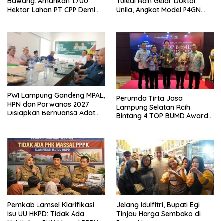
Bawang: Amankan 1.700
Yuledi Raih Gelar Doktor
Hektar Lahan PT CPP Demi
Unila, Angkat Model P4GN
Kembangkan Kawasan
Berbasis Kearifan Lokal
Ekonomi Biru
PWI Lampung Gandeng MPAL,
Perumda Tirta Jasa
HPN dan Porwanas 2027
Lampung Selatan Raih
Disiapkan Bernuansa Adat
Bintang 4 TOP BUMD Awards
Sai Bumi Ruwa Jurai
2026, Tiga Penghargaan
Sekaligus Diborong
Pemkab Lamsel Klarifikasi
Jelang Idulfitri, Bupati Egi
Isu UU HKPD: Tidak Ada
Tinjau Harga Sembako di