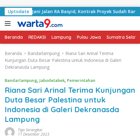
Langsung ke konten
Tangani Jalan RA Basyid, Kontrak Proyek Sudah Rampung
Uptodate
Beranda
REDAKSI
Lampung
Pulau Jawa
Sumatra Selata
Beranda
Bandarlampung
Riana Sari Arinal Terima
Kunjungan Duta Besar Palestina untuk Indonesia di Galeri
Dekranasda Lampung
Bandarlampung
,
Jabodetabek
,
Pemerintahan
Riana Sari Arinal Terima Kunjungan
Duta Besar Palestina untuk
Indonesia di Galeri Dekranasda
Lampung
Tiga Serangkai
11 Desember 2023