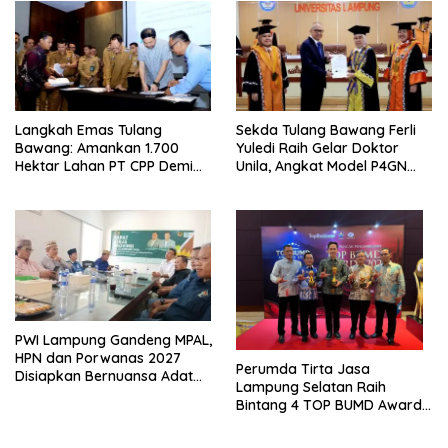
Langkah Emas Tulang
Sekda Tulang Bawang Ferli
Bawang: Amankan 1.700
Yuledi Raih Gelar Doktor
Hektar Lahan PT CPP Demi
Unila, Angkat Model P4GN
Kembangkan Kawasan
Berbasis Kearifan Lokal
Ekonomi Biru
PWI Lampung Gandeng MPAL,
HPN dan Porwanas 2027
Perumda Tirta Jasa
Disiapkan Bernuansa Adat
Lampung Selatan Raih
Sai Bumi Ruwa Jurai
Bintang 4 TOP BUMD Awards
2026, Tiga Penghargaan
Sekaligus Diborong