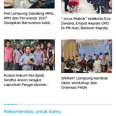
PWI Lampung Gandeng MPAL,
HPN dan Porwanas 2027
“Jurus Mabuk” Walikota Eva
Disiapkan Bernuansa Adat
Dwiana, Empat Kepala OPD
Sai Bumi Ruwa Jurai
Di-Plh-kan, Belasan Kepala
SD dan SMP Rangkap
Jabatan Plt
Kuasa Hukum Nurdjadi,
GRANAT Lampung Kembali
Gindha Ansori Wayka
Gelar Workshop dan
Laporkan Penyerobotan
Orientasi P4GN
Tanah ke Polda Lampung
Rekomendasi untuk kamu