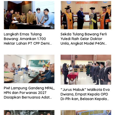
Langkah Emas Tulang
Sekda Tulang Bawang Ferli
Bawang: Amankan 1.700
Yuledi Raih Gelar Doktor
Hektar Lahan PT CPP Demi
Unila, Angkat Model P4GN
Kembangkan Kawasan
Berbasis Kearifan Lokal
Ekonomi Biru
PWI Lampung Gandeng MPAL,
“Jurus Mabuk” Walikota Eva
HPN dan Porwanas 2027
Dwiana, Empat Kepala OPD
Disiapkan Bernuansa Adat
Di-Plh-kan, Belasan Kepala
Sai Bumi Ruwa Jurai
SD dan SMP Rangkap
Jabatan Plt