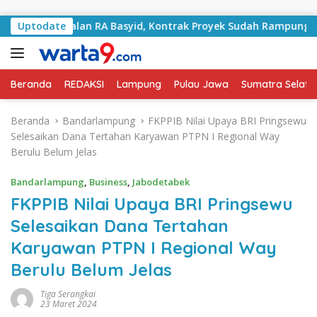
Langsung ke konten
ani Jalan RA Basyid, Kontrak Proyek Sudah Rampung
Uptodate
Beranda
REDAKSI
Lampung
Pulau Jawa
Sumatra Selata
Beranda
Bandarlampung
FKPPIB Nilai Upaya BRI Pringsewu
Selesaikan Dana Tertahan Karyawan PTPN I Regional Way
Berulu Belum Jelas
Bandarlampung
,
Business
,
Jabodetabek
FKPPIB Nilai Upaya BRI Pringsewu
Selesaikan Dana Tertahan
Karyawan PTPN I Regional Way
Berulu Belum Jelas
Tiga Serangkai
23 Maret 2024