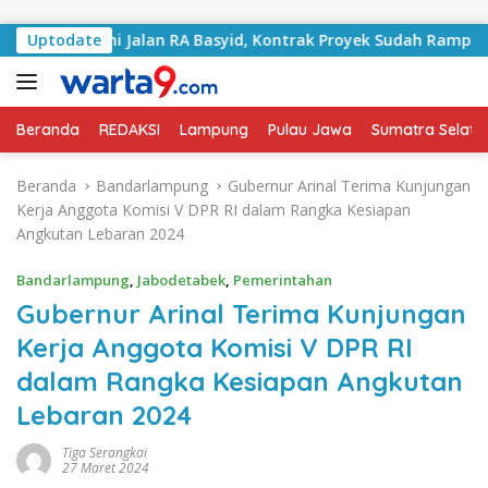
Langsung ke konten
gani Jalan RA Basyid, Kontrak Proyek Sudah Rampung
Uptodate
Beranda
REDAKSI
Lampung
Pulau Jawa
Sumatra Selata
Beranda
Bandarlampung
Gubernur Arinal Terima Kunjungan
Kerja Anggota Komisi V DPR RI dalam Rangka Kesiapan
Angkutan Lebaran 2024
Bandarlampung
,
Jabodetabek
,
Pemerintahan
Gubernur Arinal Terima Kunjungan
Kerja Anggota Komisi V DPR RI
dalam Rangka Kesiapan Angkutan
Lebaran 2024
Tiga Serangkai
27 Maret 2024