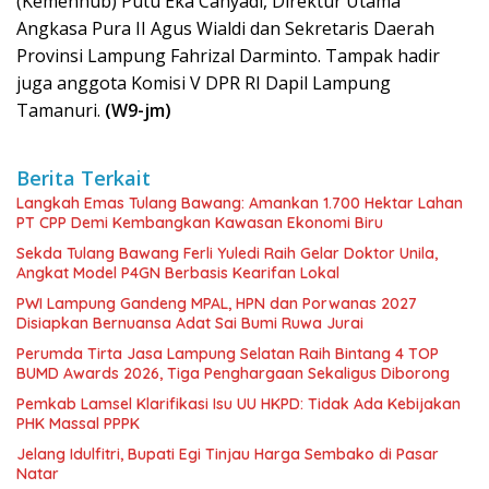
(Kemenhub) Putu Eka Cahyadi, Direktur Utama
Angkasa Pura II Agus Wialdi dan Sekretaris Daerah
Provinsi Lampung Fahrizal Darminto. Tampak hadir
juga anggota Komisi V DPR RI Dapil Lampung
Tamanuri.
(W9-jm)
Berita Terkait
Langkah Emas Tulang Bawang: Amankan 1.700 Hektar Lahan
PT CPP Demi Kembangkan Kawasan Ekonomi Biru
Sekda Tulang Bawang Ferli Yuledi Raih Gelar Doktor Unila,
Angkat Model P4GN Berbasis Kearifan Lokal
PWI Lampung Gandeng MPAL, HPN dan Porwanas 2027
Disiapkan Bernuansa Adat Sai Bumi Ruwa Jurai
Perumda Tirta Jasa Lampung Selatan Raih Bintang 4 TOP
BUMD Awards 2026, Tiga Penghargaan Sekaligus Diborong
Pemkab Lamsel Klarifikasi Isu UU HKPD: Tidak Ada Kebijakan
PHK Massal PPPK
Jelang Idulfitri, Bupati Egi Tinjau Harga Sembako di Pasar
Natar