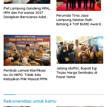
PWI Lampung Gandeng MPAL,
HPN dan Porwanas 2027
Perumda Tirta Jasa
Disiapkan Bernuansa Adat
Lampung Selatan Raih
Sai Bumi Ruwa Jurai
Bintang 4 TOP BUMD Awards
2026, Tiga Penghargaan
Sekaligus Diborong
Jelang Idulfitri, Bupati Egi
Pemkab Lamsel Klarifikasi
Tinjau Harga Sembako di
Isu UU HKPD: Tidak Ada
Pasar Natar
Kebijakan PHK Massal PPPK
Rekomendasi untuk kamu