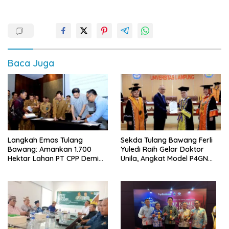
Baca Juga
Langkah Emas Tulang
Sekda Tulang Bawang Ferli
Bawang: Amankan 1.700
Yuledi Raih Gelar Doktor
Hektar Lahan PT CPP Demi
Unila, Angkat Model P4GN
Kembangkan Kawasan
Berbasis Kearifan Lokal
Ekonomi Biru