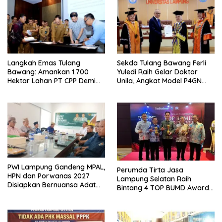
Langkah Emas Tulang
Sekda Tulang Bawang Ferli
Bawang: Amankan 1.700
Yuledi Raih Gelar Doktor
Hektar Lahan PT CPP Demi
Unila, Angkat Model P4GN
Kembangkan Kawasan
Berbasis Kearifan Lokal
Ekonomi Biru
PWI Lampung Gandeng MPAL,
Perumda Tirta Jasa
HPN dan Porwanas 2027
Lampung Selatan Raih
Disiapkan Bernuansa Adat
Bintang 4 TOP BUMD Awards
Sai Bumi Ruwa Jurai
2026, Tiga Penghargaan
Sekaligus Diborong