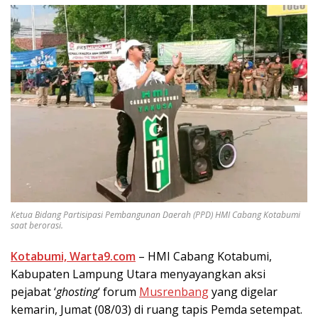
Ketua Bidang Partisipasi Pembangunan Daerah (PPD) HMI Cabang Kotabumi
saat berorasi.
Kotabumi, Warta9.com
– HMI Cabang Kotabumi,
Kabupaten Lampung Utara menyayangkan aksi
pejabat ‘
ghosting
‘ forum
Musrenbang
yang digelar
kemarin, Jumat (08/03) di ruang tapis Pemda setempat.