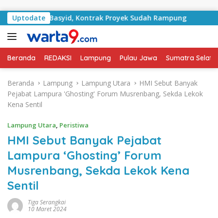
Langsung ke konten
an RA Basyid, Kontrak Proyek Sudah Rampung
Uptodate
Bulan K
Beranda
REDAKSI
Lampung
Pulau Jawa
Sumatra Selata
Beranda
Lampung
Lampung Utara
HMI Sebut Banyak
Pejabat Lampura 'Ghosting' Forum Musrenbang, Sekda Lekok
Kena Sentil
Lampung Utara
,
Peristiwa
HMI Sebut Banyak Pejabat
Lampura ‘Ghosting’ Forum
Musrenbang, Sekda Lekok Kena
Sentil
Tiga Serangkai
10 Maret 2024