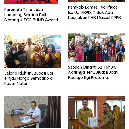
Pemkab Lamsel Klarifikasi
Perumda Tirta Jasa
Isu UU HKPD: Tidak Ada
Lampung Selatan Raih
Kebijakan PHK Massal PPPK
Bintang 4 TOP BUMD Awards
2026, Tiga Penghargaan
Sekaligus Diborong
Setelah Dinanti 52 Tahun,
Akhirnya Terwujud: Bupati
Jelang Idulfitri, Bupati Egi
Radityo Egi Pratama
Tinjau Harga Sembako di
Resmikan Jalan Kota
Pasar Natar
Dalam–Budidaya