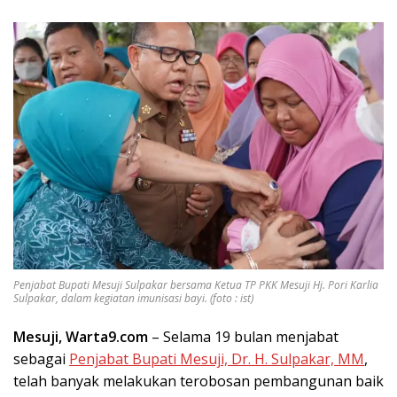
Penjabat Bupati Mesuji Sulpakar bersama Ketua TP PKK Mesuji Hj. Pori Karlia
Sulpakar, dalam kegiatan imunisasi bayi. (foto : ist)
Mesuji, Warta9.com
– Selama 19 bulan menjabat
sebagai
Penjabat Bupati Mesuji, Dr. H. Sulpakar, MM
,
telah banyak melakukan terobosan pembangunan baik