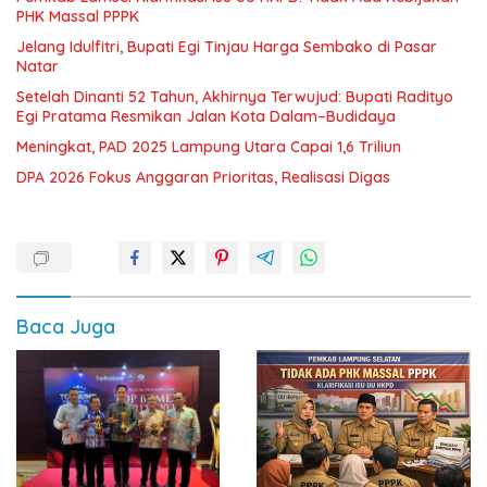
PHK Massal PPPK
Jelang Idulfitri, Bupati Egi Tinjau Harga Sembako di Pasar
Natar
Setelah Dinanti 52 Tahun, Akhirnya Terwujud: Bupati Radityo
Egi Pratama Resmikan Jalan Kota Dalam–Budidaya
Meningkat, PAD 2025 Lampung Utara Capai 1,6 Triliun
DPA 2026 Fokus Anggaran Prioritas, Realisasi Digas
Baca Juga