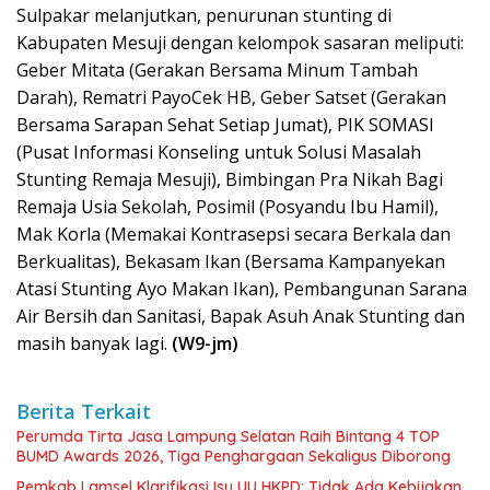
Sulpakar melanjutkan, penurunan stunting di
Kabupaten Mesuji dengan kelompok sasaran meliputi:
Geber Mitata (Gerakan Bersama Minum Tambah
Darah), Rematri PayoCek HB, Geber Satset (Gerakan
Bersama Sarapan Sehat Setiap Jumat), PIK SOMASI
(Pusat Informasi Konseling untuk Solusi Masalah
Stunting Remaja Mesuji), Bimbingan Pra Nikah Bagi
Remaja Usia Sekolah, Posimil (Posyandu Ibu Hamil),
Mak Korla (Memakai Kontrasepsi secara Berkala dan
Berkualitas), Bekasam Ikan (Bersama Kampanyekan
Atasi Stunting Ayo Makan Ikan), Pembangunan Sarana
Air Bersih dan Sanitasi, Bapak Asuh Anak Stunting dan
masih banyak lagi.
(W9-jm)
Berita Terkait
Perumda Tirta Jasa Lampung Selatan Raih Bintang 4 TOP
BUMD Awards 2026, Tiga Penghargaan Sekaligus Diborong
Pemkab Lamsel Klarifikasi Isu UU HKPD: Tidak Ada Kebijakan