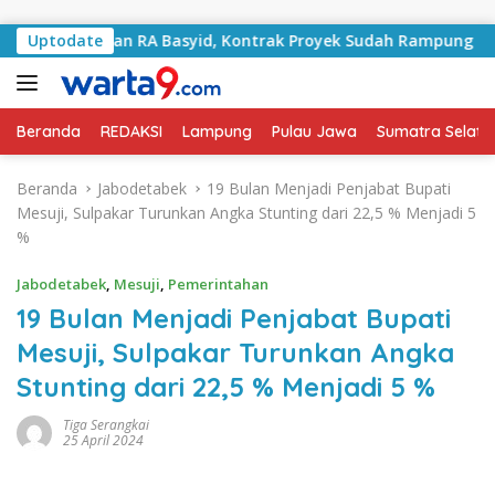
Langsung ke konten
 Jalan RA Basyid, Kontrak Proyek Sudah Rampung
Uptodate
Bula
Beranda
REDAKSI
Lampung
Pulau Jawa
Sumatra Selata
Beranda
Jabodetabek
19 Bulan Menjadi Penjabat Bupati
Mesuji, Sulpakar Turunkan Angka Stunting dari 22,5 % Menjadi 5
%
Jabodetabek
,
Mesuji
,
Pemerintahan
19 Bulan Menjadi Penjabat Bupati
Mesuji, Sulpakar Turunkan Angka
Stunting dari 22,5 % Menjadi 5 %
Tiga Serangkai
25 April 2024