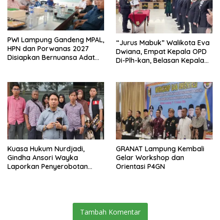
PWI Lampung Gandeng MPAL,
“Jurus Mabuk” Walikota Eva
HPN dan Porwanas 2027
Dwiana, Empat Kepala OPD
Disiapkan Bernuansa Adat
Di-Plh-kan, Belasan Kepala
Sai Bumi Ruwa Jurai
SD dan SMP Rangkap
Jabatan Plt
Kuasa Hukum Nurdjadi,
GRANAT Lampung Kembali
Gindha Ansori Wayka
Gelar Workshop dan
Laporkan Penyerobotan
Orientasi P4GN
Tanah ke Polda Lampung
Tambah Komentar