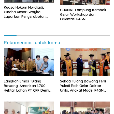
Kuasa Hukum Nurdjadi,
GRANAT Lampung Kembali
Gindha Ansori Wayka
Gelar Workshop dan
Laporkan Penyerobotan
Orientasi P4GN
Tanah ke Polda Lampung
Rekomendasi untuk kamu
Langkah Emas Tulang
Sekda Tulang Bawang Ferli
Bawang: Amankan 1.700
Yuledi Raih Gelar Doktor
Hektar Lahan PT CPP Demi
Unila, Angkat Model P4GN
Kembangkan Kawasan
Berbasis Kearifan Lokal
Ekonomi Biru