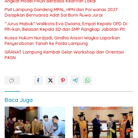
Angkat Model P4GN Berbasis Kearifan Lokal
PWI Lampung Gandeng MPAL, HPN dan Porwanas 2027
Disiapkan Bernuansa Adat Sai Bumi Ruwa Jurai
“Jurus Mabuk” Walikota Eva Dwiana, Empat Kepala OPD Di-
Plh-kan, Belasan Kepala SD dan SMP Rangkap Jabatan Plt
Kuasa Hukum Nurdjadi, Gindha Ansori Wayka Laporkan
Penyerobotan Tanah ke Polda Lampung
GRANAT Lampung Kembali Gelar Workshop dan Orientasi
P4GN
Baca Juga