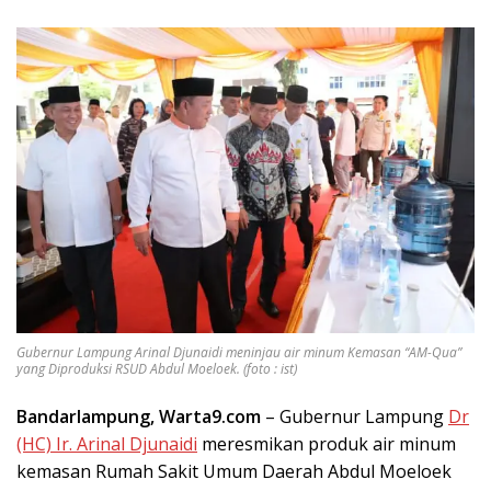
Gubernur Lampung Arinal Djunaidi meninjau air minum Kemasan “AM-Qua”
yang Diproduksi RSUD Abdul Moeloek. (foto : ist)
Bandarlampung, Warta9.com
– Gubernur Lampung
Dr
(HC) Ir. Arinal Djunaidi
meresmikan produk air minum
kemasan Rumah Sakit Umum Daerah Abdul Moeloek