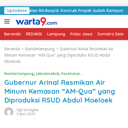
Langsung ke konten
ni Jalan RA Basyid, Kontrak Proyek Sudah Rampung
Uptodate
Bu
Beranda
REDAKSI
Lampung
Pulau Jawa
Sumatra Selata
Beranda
Bandarlampung
Gubernur Arinal Resmikan Air
Minum Kemasan "AM-Qua" yang Diproduksi RSUD Abdul
Moeloek
Bandarlampung
,
Jabodetabek
,
Kesehatan
Gubernur Arinal Resmikan Air
Minum Kemasan “AM-Qua” yang
Diproduksi RSUD Abdul Moeloek
Tiga Serangkai
3 April 2024