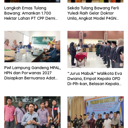
Langkah Emas Tulang
Sekda Tulang Bawang Ferli
Bawang: Amankan 1.700
Yuledi Raih Gelar Doktor
Hektar Lahan PT CPP Demi
Unila, Angkat Model P4GN
Kembangkan Kawasan
Berbasis Kearifan Lokal
Ekonomi Biru
PWI Lampung Gandeng MPAL,
HPN dan Porwanas 2027
“Jurus Mabuk” Walikota Eva
Disiapkan Bernuansa Adat
Dwiana, Empat Kepala OPD
Sai Bumi Ruwa Jurai
Di-Plh-kan, Belasan Kepala
SD dan SMP Rangkap
Jabatan Plt