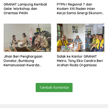
GRANAT Lampung Kembali
PTPN I Regional 7 dan
Gelar Workshop dan
Kodam XXI Raden Intan
Orientasi P4GN
Kerja Sama Sinergi Ekonomi
dan Keamanan
Jihan Beri Penghargaan
‎Sidak ke Kantor GRANAT
Donatur, Bumbung
Metro, Tony Eka Candra Beri
Kemanusiaan Kwarda
Arahan Roda Organisasi
Lampung Himpun Dana
Rp432.917.626
Tambah Komentar