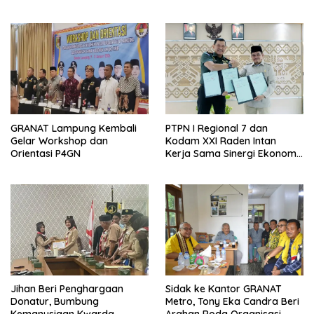
SD dan SMP Rangkap
Jabatan Plt
GRANAT Lampung Kembali
PTPN I Regional 7 dan
Gelar Workshop dan
Kodam XXI Raden Intan
Orientasi P4GN
Kerja Sama Sinergi Ekonomi
dan Keamanan
Jihan Beri Penghargaan
‎Sidak ke Kantor GRANAT
Donatur, Bumbung
Metro, Tony Eka Candra Beri