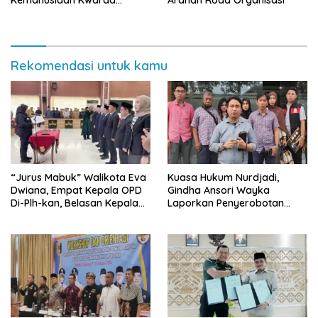
Kemanusiaan Kwarda
Arahan Roda Organisasi
Lampung Himpun Dana
Rp432.917.626
Rekomendasi untuk kamu
“Jurus Mabuk” Walikota Eva
Kuasa Hukum Nurdjadi,
Dwiana, Empat Kepala OPD
Gindha Ansori Wayka
Di-Plh-kan, Belasan Kepala
Laporkan Penyerobotan
SD dan SMP Rangkap
Tanah ke Polda Lampung
Jabatan Plt