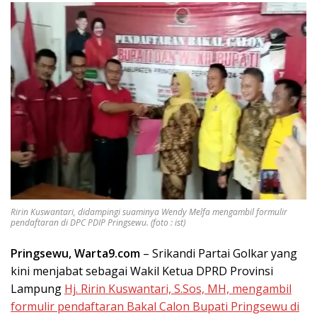
Ririn Kuswantari, didampingi suaminya Wendy Melfa mengambil formulir
pendaftaran di DPC PDIP Pringsewu. (foto : ist)
Pringsewu, Warta9.com
– Srikandi Partai Golkar yang
kini menjabat sebagai Wakil Ketua DPRD Provinsi
Lampung
Hj. Ririn Kuswantari, S.Sos, MH, mengambil
formulir pendaftaran Bakal Calon Bupati Pringsewu di