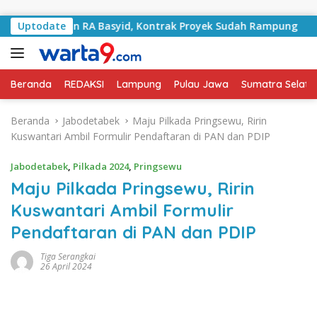
Langsung ke konten
alan RA Basyid, Kontrak Proyek Sudah Rampung
Uptodate
Bulan
Beranda
REDAKSI
Lampung
Pulau Jawa
Sumatra Selata
Beranda
Jabodetabek
Maju Pilkada Pringsewu, Ririn
Kuswantari Ambil Formulir Pendaftaran di PAN dan PDIP
Jabodetabek
,
Pilkada 2024
,
Pringsewu
Maju Pilkada Pringsewu, Ririn
Kuswantari Ambil Formulir
Pendaftaran di PAN dan PDIP
Tiga Serangkai
26 April 2024