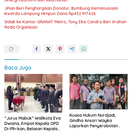
Sinergi Ekonomi dan Keamanan
Jihan Beri Penghargaan Donatur, Bumbung Kemanusiaan
Kwarda Lampung Himpun Dana Rp432.917.626
‎Sidak ke Kantor GRANAT Metro, Tony Eka Candra Beri Arahan
Roda Organisasi
Baca Juga
Kuasa Hukum Nurdjadi,
“Jurus Mabuk” Walikota Eva
Gindha Ansori Wayka
Dwiana, Empat Kepala OPD
Laporkan Penyerobotan
Di-Plh-kan, Belasan Kepala
Tanah ke Polda Lampung