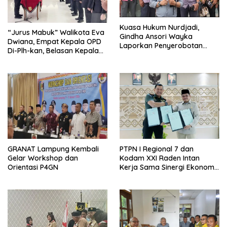
Kuasa Hukum Nurdjadi,
“Jurus Mabuk” Walikota Eva
Gindha Ansori Wayka
Dwiana, Empat Kepala OPD
Laporkan Penyerobotan
Di-Plh-kan, Belasan Kepala
Tanah ke Polda Lampung
SD dan SMP Rangkap
Jabatan Plt
GRANAT Lampung Kembali
PTPN I Regional 7 dan
Gelar Workshop dan
Kodam XXI Raden Intan
Orientasi P4GN
Kerja Sama Sinergi Ekonomi
dan Keamanan