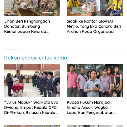
Jihan Beri Penghargaan
‎Sidak ke Kantor GRANAT
Donatur, Bumbung
Metro, Tony Eka Candra Beri
Kemanusiaan Kwarda
Arahan Roda Organisasi
Lampung Himpun Dana
Rp432.917.626
Rekomendasi untuk kamu
“Jurus Mabuk” Walikota Eva
Kuasa Hukum Nurdjadi,
Dwiana, Empat Kepala OPD
Gindha Ansori Wayka
Di-Plh-kan, Belasan Kepala
Laporkan Penyerobotan
SD dan SMP Rangkap
Tanah ke Polda Lampung
Jabatan Plt