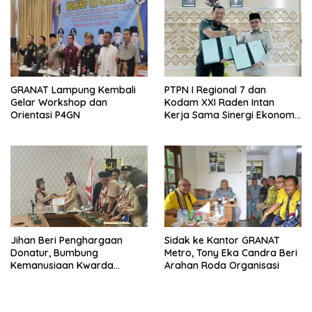
GRANAT Lampung Kembali
PTPN I Regional 7 dan
Gelar Workshop dan
Kodam XXI Raden Intan
Orientasi P4GN
Kerja Sama Sinergi Ekonomi
dan Keamanan
Jihan Beri Penghargaan
‎Sidak ke Kantor GRANAT
Donatur, Bumbung
Metro, Tony Eka Candra Beri
Kemanusiaan Kwarda
Arahan Roda Organisasi
Lampung Himpun Dana
Rp432.917.626