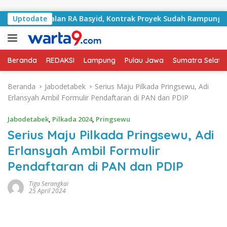
Langsung ke konten
ni Jalan RA Basyid, Kontrak Proyek Sudah Rampung
Uptodate
Bu
Beranda
REDAKSI
Lampung
Pulau Jawa
Sumatra Selata
Beranda
Jabodetabek
Serius Maju Pilkada Pringsewu, Adi
Erlansyah Ambil Formulir Pendaftaran di PAN dan PDIP
Jabodetabek
,
Pilkada 2024
,
Pringsewu
Serius Maju Pilkada Pringsewu, Adi
Erlansyah Ambil Formulir
Pendaftaran di PAN dan PDIP
Tiga Serangkai
25 April 2024