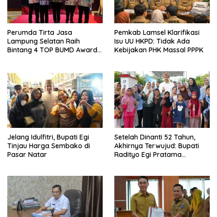
Perumda Tirta Jasa
Pemkab Lamsel Klarifikasi
Lampung Selatan Raih
Isu UU HKPD: Tidak Ada
Bintang 4 TOP BUMD Awards
Kebijakan PHK Massal PPPK
2026, Tiga Penghargaan
Sekaligus Diborong
Jelang Idulfitri, Bupati Egi
Setelah Dinanti 52 Tahun,
Tinjau Harga Sembako di
Akhirnya Terwujud: Bupati
Pasar Natar
Radityo Egi Pratama
Resmikan Jalan Kota
Dalam–Budidaya