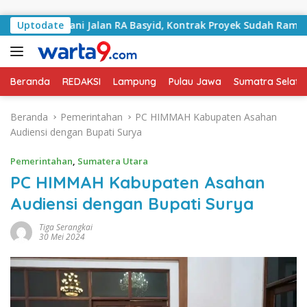
Langsung ke konten
 Tangani Jalan RA Basyid, Kontrak Proyek Sudah Rampung
Uptodate
Beranda
REDAKSI
Lampung
Pulau Jawa
Sumatra Selata
Beranda
Pemerintahan
PC HIMMAH Kabupaten Asahan
Audiensi dengan Bupati Surya
Pemerintahan
,
Sumatera Utara
PC HIMMAH Kabupaten Asahan
Audiensi dengan Bupati Surya
Tiga Serangkai
30 Mei 2024