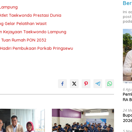
Ber
n Lampung
Ini 
Atlet Taekwondo Prestasi Dunia
post
pada
g Gelar Pelatihan Wasit
an Kejayaan Taekwondo Lampung
n Tuan Rumah PON 2032
Hadiri Pembukaan Porkab Pringsewu
6 Agu
Pemk
RA B
24 Me
Bupa
2026
5 No