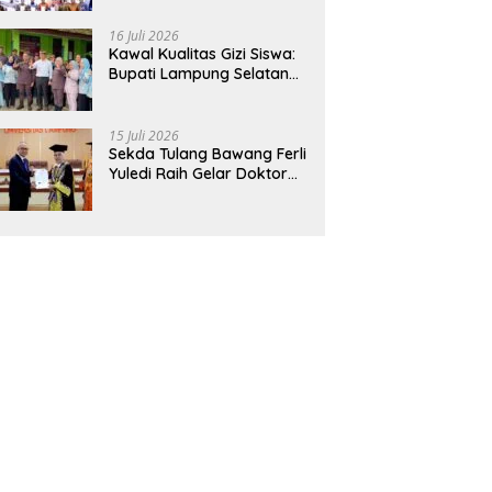
Hadirkan Sekolah Nasional
Terintegrasi Pertama di
16 Juli 2026
Lampung
Kawal Kualitas Gizi Siswa:
Bupati Lampung Selatan
dan Kajati Lampung Tinjau
Langsung Program Makan
Bergizi Gratis di Natar
15 Juli 2026
Sekda Tulang Bawang Ferli
Yuledi Raih Gelar Doktor
Unila, Angkat Model P4GN
Berbasis Kearifan Lokal