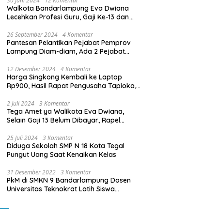
30 Juni 2024
12 Komentar
Walkota Bandarlampung Eva Dwiana
Lecehkan Profesi Guru, Gaji Ke-13 dan
THR Tidak Dibayarkan
26 September 2024
4 Komentar
Pantesan Pelantikan Pejabat Pemprov
Lampung Diam-diam, Ada 2 Pejabat
yang Dilantik Masih Golongan III/b
12 Desember 2024
4 Komentar
Harga Singkong Kembali ke Laptop
Rp900, Hasil Rapat Pengusaha Tapioka,
Petani Singkong dengan Pj. Gubernur
Lampung
2 Juli 2024
3 Komentar
Tega Amet ya Walikota Eva Dwiana,
Selain Gaji 13 Belum Dibayar, Rapel
Kenaikan Gaji 2 Bulan Juga Belum
Dibayar
25 Juli 2024
3 Komentar
Diduga Sekolah SMP N 18 Kota Tegal
Pungut Uang Saat Kenaikan Kelas
31 Desember 2022
3 Komentar
PkM di SMKN 9 Bandarlampung Dosen
Universitas Teknokrat Latih Siswa
Membuat Program Mobil RC Berbasis IoT