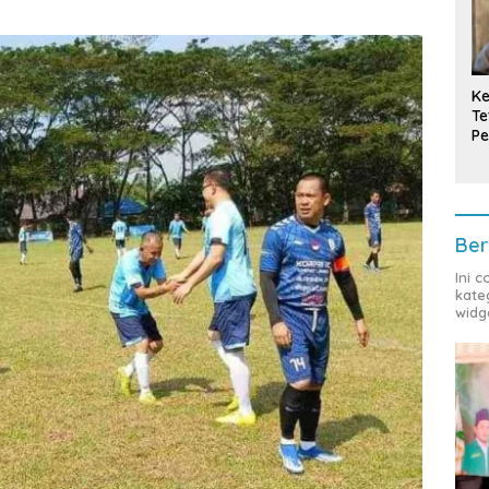
Ke
Te
Pe
T
Ber
Ini 
kate
widg