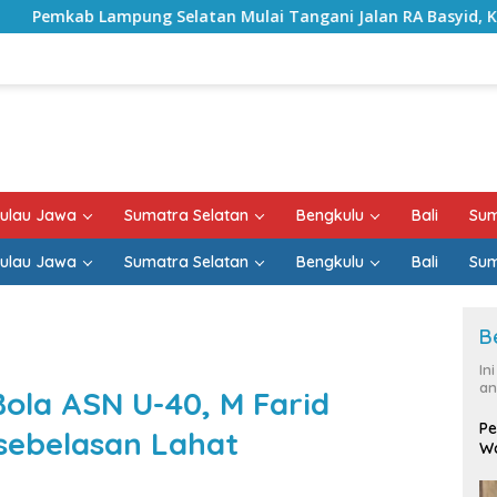
elatan Mulai Tangani Jalan RA Basyid, Kontrak Proyek Suda
ulau Jawa
Sumatra Selatan
Bengkulu
Bali
Sum
ulau Jawa
Sumatra Selatan
Bengkulu
Bali
Sum
B
In
an
ola ASN U-40, M Farid
Pe
sebelasan Lahat
Wa