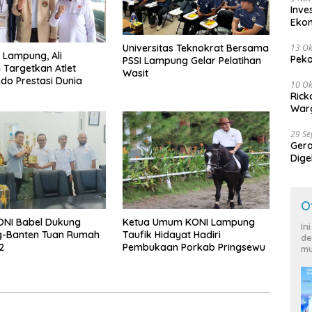
Inve
Eko
13 Ok
Universitas Teknokrat Bersama
I Lampung, Ali
Peko
PSSI Lampung Gelar Pelatihan
 Targetkan Atlet
Wasit
o Prestasi Dunia
10 Ok
Rick
Warg
29 S
Ger
Dige
Harg
O
KONI Babel Dukung
Ketua Umum KONI Lampung
In
-Banten Tuan Rumah
Taufik Hidayat Hadiri
de
2
Pembukaan Porkab Pringsewu
mu