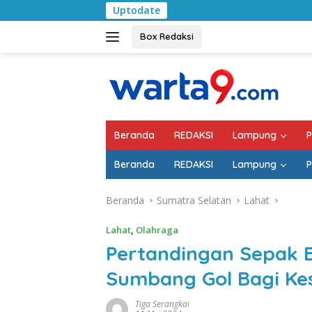
Langsung
Uptodate
Pemkab Lampung S
ke
konten
Box Redaksi
Beranda
REDAKSI
Lampung
P
Beranda
REDAKSI
Lampung
P
Beranda
Sumatra Selatan
Lahat
Lahat
,
Olahraga
Pertandingan Sepak B
Sumbang Gol Bagi Ke
Tiga Serangkai