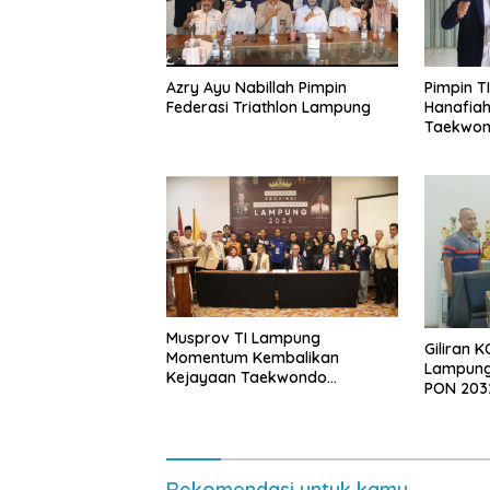
Azry Ayu Nabillah Pimpin
Pimpin T
Federasi Triathlon Lampung
Hanafiah
Taekwond
Musprov TI Lampung
Giliran 
Momentum Kembalikan
Lampung
Kejayaan Taekwondo
PON 203
Lampung
Rekomendasi untuk kamu