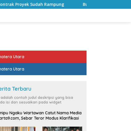
h Rampung
Bulan Kemerdekaan, Bupati Lampung Selatan
atera Utara
atera Utara
erita Terbaru
i adalah contoh judul deskripsi yang bisa
da isi dan sesuaikan pada widget
nipu Ngaku Wartawan Catut Nama Media
rta9.com, Sebar Teror Modus Klarifikasi