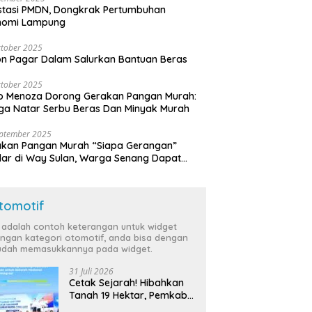
stasi PMDN, Dongkrak Pertumbuhan
nomi Lampung
tober 2025
n Pagar Dalam Salurkan Bantuan Beras
tober 2025
o Menoza Dorong Gerakan Pangan Murah:
a Natar Serbu Beras Dan Minyak Murah
eptember 2025
akan Pangan Murah “Siapa Gerangan”
lar di Way Sulan, Warga Senang Dapat
a Bersubsidi
tomotif
i adalah contoh keterangan untuk widget
ngan kategori otomotif, anda bisa dengan
dah memasukkannya pada widget.
31 Juli 2026
Cetak Sejarah! Hibahkan
Tanah 19 Hektar, Pemkab
Tulang Bawang Siap