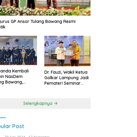
urus GP Ansor Tulang Bawang Resmi
tik
uanda Kembali
Dr. Fauzi, Wakil Ketua
pin NasDem
Golkar Lampung Jadi
ng Bawang,
Pemateri Seminar
etkan Kursi DPRD
Nasional FEB Unila,
anyak di Pemilu
Membangun Fondasi
9
Kuat Melalui 4 Pilar
Selengkapnya
Kebangsaan
ular Post