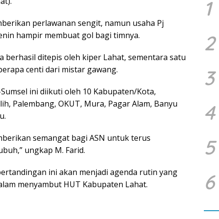
at).
1
erikan perlawanan sengit, namun usaha Pj
enin hampir membuat gol bagi timnya.
2
erhasil ditepis oleh kiper Lahat, sementara satu
erapa centi dari mistar gawang.
3
umsel ini diikuti oleh 10 Kabupaten/Kota,
lih, Palembang, OKUT, Mura, Pagar Alam, Banyu
4
u.
emberikan semangat bagi ASN untuk terus
5
buh,” ungkap M. Farid.
tandingan ini akan menjadi agenda rutin yang
6
 dalam menyambut HUT Kabupaten Lahat.