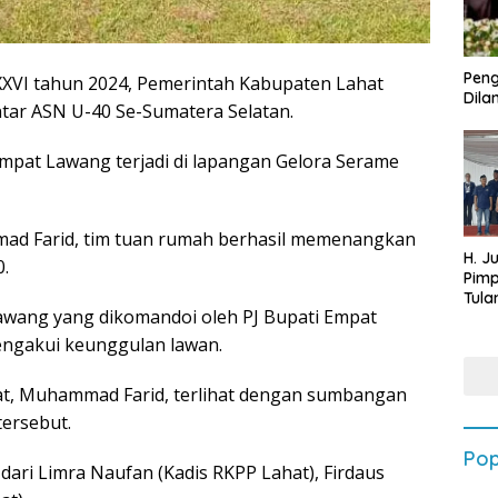
Peng
XVI tahun 2024, Pemerintah Kabupaten Lahat
Dilan
tar ASN U-40 Se-Sumatera Selatan.
mpat Lawang terjadi di lapangan Gelora Serame
mad Farid, tim tuan rumah berhasil memenangkan
H. J
.
Pim
Tula
awang yang dikomandoi oleh PJ Bupati Empat
Targ
Terb
engakui keunggulan lawan.
202
hat, Muhammad Farid, terlihat dengan sumbangan
ersebut.
Pop
 dari Limra Naufan (Kadis RKPP Lahat), Firdaus