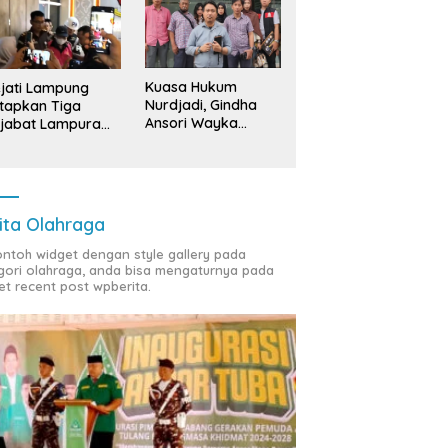
Kuasa Hukum
jati Lampung
Nurdjadi, Gindha
tapkan Tiga
Ansori Wayka
jabat Lampura
Laporkan
ersangka
Penyerobotan
Tanah ke Polda
Lampung
ita Olahraga
contoh widget dengan style gallery pada
gori olahraga, anda bisa mengaturnya pada
et recent post wpberita.