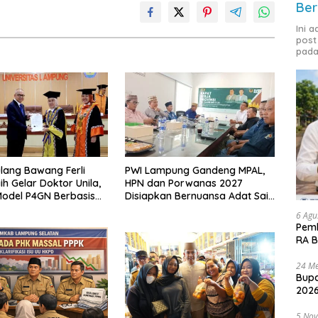
Ber
Ini 
post
pada
lang Bawang Ferli
PWI Lampung Gandeng MPAL,
ih Gelar Doktor Unila,
HPN dan Porwanas 2027
odel P4GN Berbasis
Disiapkan Bernuansa Adat Sai
 Lokal
Bumi Ruwa Jurai
6 Agu
Pemk
RA B
24 Me
Bupa
2026
5 No