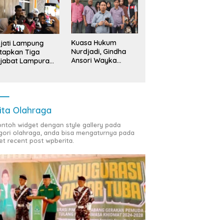
Kuasa Hukum
jati Lampung
Nurdjadi, Gindha
tapkan Tiga
Ansori Wayka
jabat Lampura
Laporkan
ersangka
Penyerobotan
Tanah ke Polda
Lampung
ita Olahraga
contoh widget dengan style gallery pada
gori olahraga, anda bisa mengaturnya pada
et recent post wpberita.