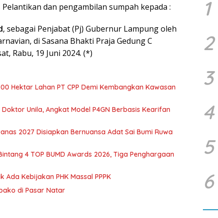
1
 Pelantikan dan pengambilan sumpah kepada :
d
, sebagai Penjabat (Pj) Gubernur Lampung oleh
2
rnavian, di Sasana Bhakti Praja Gedung C
t, Rabu, 19 Juni 2024. (*)
3
700 Hektar Lahan PT CPP Demi Kembangkan Kawasan
4
r Doktor Unila, Angkat Model P4GN Berbasis Kearifan
nas 2027 Disiapkan Bernuansa Adat Sai Bumi Ruwa
5
 Bintang 4 TOP BUMD Awards 2026, Tiga Penghargaan
6
dak Ada Kebijakan PHK Massal PPPK
mbako di Pasar Natar