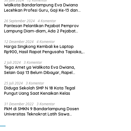
30 Juni 2024
12 Komentar
Walkota Bandarlampung Eva Dwiana
Lecehkan Profesi Guru, Gaji Ke-13 dan
THR Tidak Dibayarkan
26 September 2024
4 Komentar
Pantesan Pelantikan Pejabat Pemprov
Lampung Diam-diam, Ada 2 Pejabat
yang Dilantik Masih Golongan III/b
12 Desember 2024
4 Komentar
Harga Singkong Kembali ke Laptop
Rp900, Hasil Rapat Pengusaha Tapioka,
Petani Singkong dengan Pj. Gubernur
Lampung
2 Juli 2024
3 Komentar
Tega Amet ya Walikota Eva Dwiana,
Selain Gaji 13 Belum Dibayar, Rapel
Kenaikan Gaji 2 Bulan Juga Belum
Dibayar
25 Juli 2024
3 Komentar
Diduga Sekolah SMP N 18 Kota Tegal
Pungut Uang Saat Kenaikan Kelas
31 Desember 2022
3 Komentar
PkM di SMKN 9 Bandarlampung Dosen
Universitas Teknokrat Latih Siswa
Membuat Program Mobil RC Berbasis IoT