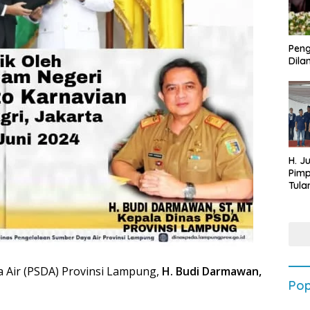
Peng
Dilan
H. J
Pim
Tula
Targ
Terb
202
 Air (PSDA) Provinsi Lampung,
H. Budi Darmawan,
Pop