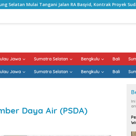
i Jalan RA Basyid, Kontrak Proyek Sudah Rampung
Bu
ulau Jawa
Sumatra Selatan
Bengkulu
Bali
Sum
ulau Jawa
Sumatra Selatan
Bengkulu
Bali
Sum
B
In
an
mber Daya Air (PSDA)
Pe
Wa