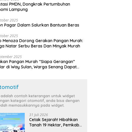
stasi PMDN, Dongkrak Pertumbuhan
nomi Lampung
tober 2025
n Pagar Dalam Salurkan Bantuan Beras
tober 2025
o Menoza Dorong Gerakan Pangan Murah:
a Natar Serbu Beras Dan Minyak Murah
eptember 2025
akan Pangan Murah “Siapa Gerangan”
lar di Way Sulan, Warga Senang Dapat
a Bersubsidi
tomotif
i adalah contoh keterangan untuk widget
ngan kategori otomotif, anda bisa dengan
dah memasukkannya pada widget.
31 Juli 2026
Cetak Sejarah! Hibahkan
Tanah 19 Hektar, Pemkab
Tulang Bawang Siap