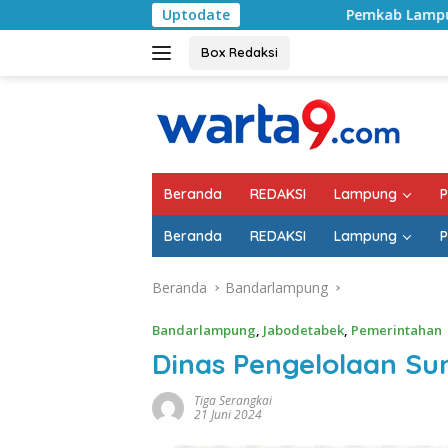
Langsung
Uptodate
Pemkab Lampung Selatan Mulai Tangan
ke
konten
Box Redaksi
Beranda
REDAKSI
Lampung
P
Beranda
REDAKSI
Lampung
P
Beranda
Bandarlampung
Bandarlampung
,
Jabodetabek
,
Pemerintahan
Dinas Pengelolaan Su
Tiga Serangkai
21 Juni 2024