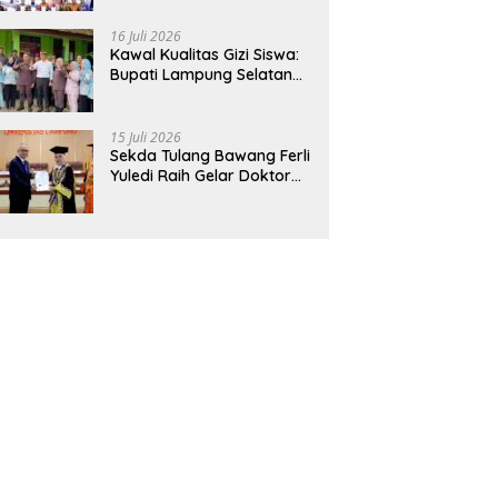
Hadirkan Sekolah Nasional
Terintegrasi Pertama di
16 Juli 2026
Lampung
Kawal Kualitas Gizi Siswa:
Bupati Lampung Selatan
dan Kajati Lampung Tinjau
Langsung Program Makan
Bergizi Gratis di Natar
15 Juli 2026
Sekda Tulang Bawang Ferli
Yuledi Raih Gelar Doktor
Unila, Angkat Model P4GN
Berbasis Kearifan Lokal