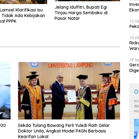
Inve
Jelang Idulfitri, Bupati Egi
Eko
amsel Klarifikasi Isu
Tinjau Harga Sembako di
 Tidak Ada Kebijakan
Pasar Natar
sal PPPK
13 Ok
Peko
10 Ok
Rick
Warg
29 S
Ger
Dige
Harg
O
In
de
mu
700
Sekda Tulang Bawang Ferli Yuledi Raih Gelar
Doktor Unila, Angkat Model P4GN Berbasis
Kearifan Lokal