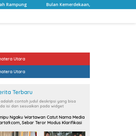
lan Kemerdekaan, Bupati Lampung Selatan Ajak ASN Perkuat S
atera Utara
atera Utara
erita Terbaru
i adalah contoh judul deskripsi yang bisa
da isi dan sesuaikan pada widget
nipu Ngaku Wartawan Catut Nama Media
rta9.com, Sebar Teror Modus Klarifikasi