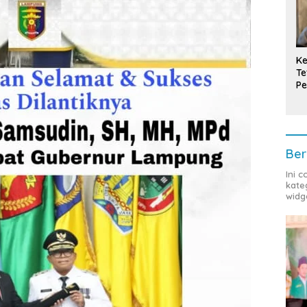
Ke
Te
Pe
T
Ber
Ini 
kate
widg