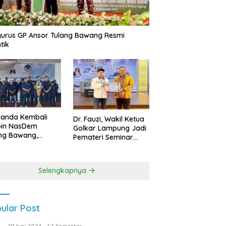
urus GP Ansor Tulang Bawang Resmi
tik
uanda Kembali
Dr. Fauzi, Wakil Ketua
pin NasDem
Golkar Lampung Jadi
ng Bawang,
Pemateri Seminar
etkan Kursi DPRD
Nasional FEB Unila,
anyak di Pemilu
Membangun Fondasi
9
Kuat Melalui 4 Pilar
Selengkapnya
Kebangsaan
ular Post