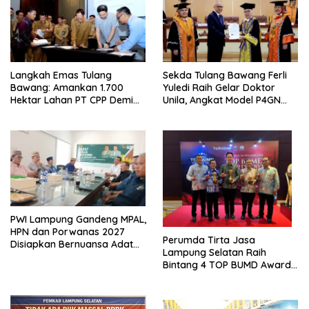
Langkah Emas Tulang
Sekda Tulang Bawang Ferli
Bawang: Amankan 1.700
Yuledi Raih Gelar Doktor
Hektar Lahan PT CPP Demi
Unila, Angkat Model P4GN
Kembangkan Kawasan
Berbasis Kearifan Lokal
Ekonomi Biru
PWI Lampung Gandeng MPAL,
HPN dan Porwanas 2027
Perumda Tirta Jasa
Disiapkan Bernuansa Adat
Lampung Selatan Raih
Sai Bumi Ruwa Jurai
Bintang 4 TOP BUMD Awards
2026, Tiga Penghargaan
Sekaligus Diborong