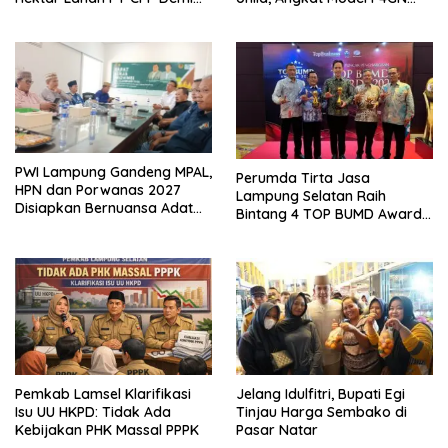
Kembangkan Kawasan
Berbasis Kearifan Lokal
Ekonomi Biru
PWI Lampung Gandeng MPAL,
Perumda Tirta Jasa
HPN dan Porwanas 2027
Lampung Selatan Raih
Disiapkan Bernuansa Adat
Bintang 4 TOP BUMD Awards
Sai Bumi Ruwa Jurai
2026, Tiga Penghargaan
Sekaligus Diborong
Pemkab Lamsel Klarifikasi
Jelang Idulfitri, Bupati Egi
Isu UU HKPD: Tidak Ada
Tinjau Harga Sembako di
Kebijakan PHK Massal PPPK
Pasar Natar