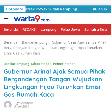
Langsung ke konten
d, Kontrak Proyek Sudah Rampung
Uptodate
Bulan Kemerdekaan, 
Beranda
REDAKSI
Lampung
Pulau Jawa
Sumatra Selata
Beranda
Bandarlampung
Gubernur Arinal Ajak Semua Pihak
Bergandengan Tangan Wujudkan Lingkungan Hijau Turunkan
Emisi Gas Rumah Kaca
Bandarlampung
,
Jabodetabek
,
Pemerintahan
Gubernur Arinal Ajak Semua Pihak
Bergandengan Tangan Wujudkan
Lingkungan Hijau Turunkan Emisi
Gas Rumah Kaca
Tiga Serangkai
5 Juni 2024