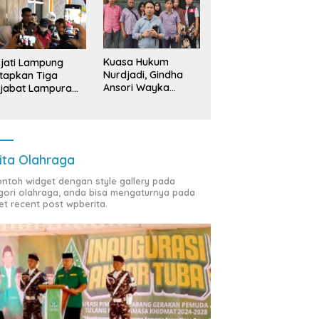
Kuasa Hukum
jati Lampung
Nurdjadi, Gindha
tapkan Tiga
Ansori Wayka
jabat Lampura
Laporkan
ersangka
Penyerobotan
Tanah ke Polda
Lampung
ita Olahraga
contoh widget dengan style gallery pada
gori olahraga, anda bisa mengaturnya pada
et recent post wpberita.