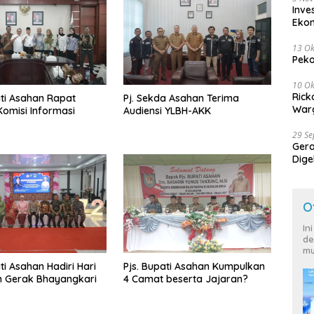
Inve
Eko
13 Ok
Peko
10 Ok
Rick
ati Asahan Rapat
Pj. Sekda Asahan Terima
Warg
omisi Informasi
Audiensi YLBH-AKK
29 S
Ger
Dige
Harg
O
In
de
mu
ti Asahan Hadiri Hari
Pjs. Bupati Asahan Kumpulkan
n Gerak Bhayangkari
4 Camat beserta Jajaran?