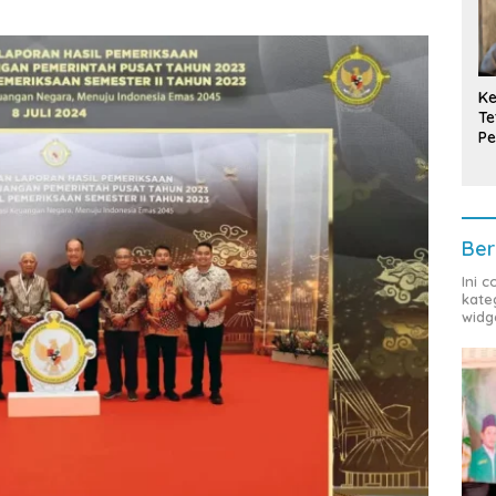
Ke
Te
Pe
T
Ber
Ini 
kate
widg