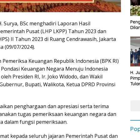
Peng
. Surya, BSc menghadiri Laporan Hasil
Dilan
emerintah Pusat (LHP LKPP) Tahun 2023 dan
HPS) II Tahun 2023 di Ruang Cendrawasih, Jakarta
a (09/07/2024).
n Pemeriksa Keuangan Republik Indonesia (BPK RI)
Pondasi Keuangan Negara Menuju Indonesia
H. J
leh Presiden RI, Ir. Joko Widodo, dan Wakil
Pim
Tula
 Gubernur, Bupati, Walikota, Ketua DPRD Provinsi
Targ
Terb
202
aikan penghargaan dan apresiasi serta terima
ksanakan tugas pemeriksaan keuangan negara dan
a dalam fungsi pemeriksaan.
Pop
amat kepada seluruh jajaran Pemerintah Pusat dan