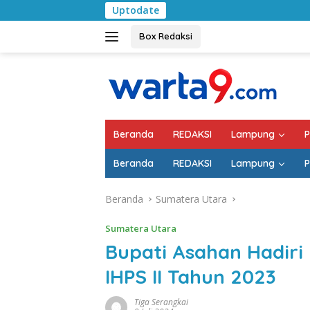
Langsung
Uptodate
Pemkab Lampung Sela
ke
konten
Box Redaksi
Beranda
REDAKSI
Lampung
P
Beranda
REDAKSI
Lampung
P
Beranda
Sumatera Utara
Sumatera Utara
Bupati Asahan Hadir
IHPS II Tahun 2023
Tiga Serangkai