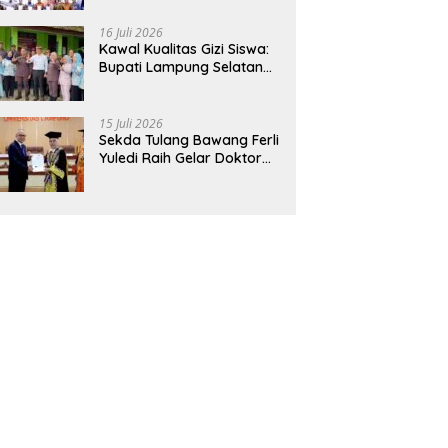
Hadirkan Sekolah Nasional
Terintegrasi Pertama di
16 Juli 2026
Lampung
Kawal Kualitas Gizi Siswa:
Bupati Lampung Selatan
dan Kajati Lampung Tinjau
Langsung Program Makan
Bergizi Gratis di Natar
15 Juli 2026
Sekda Tulang Bawang Ferli
Yuledi Raih Gelar Doktor
Unila, Angkat Model P4GN
Berbasis Kearifan Lokal