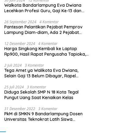
30 Juni 2024
12 Komentar
Walkota Bandarlampung Eva Dwiana
Lecehkan Profesi Guru, Gaji Ke-13 dan
THR Tidak Dibayarkan
26 September 2024
4 Komentar
Pantesan Pelantikan Pejabat Pemprov
Lampung Diam-diam, Ada 2 Pejabat
yang Dilantik Masih Golongan III/b
12 Desember 2024
4 Komentar
Harga Singkong Kembali ke Laptop
Rp900, Hasil Rapat Pengusaha Tapioka,
Petani Singkong dengan Pj. Gubernur
Lampung
2 Juli 2024
3 Komentar
Tega Amet ya Walikota Eva Dwiana,
Selain Gaji 13 Belum Dibayar, Rapel
Kenaikan Gaji 2 Bulan Juga Belum
Dibayar
25 Juli 2024
3 Komentar
Diduga Sekolah SMP N 18 Kota Tegal
Pungut Uang Saat Kenaikan Kelas
31 Desember 2022
3 Komentar
PkM di SMKN 9 Bandarlampung Dosen
Universitas Teknokrat Latih Siswa
Membuat Program Mobil RC Berbasis IoT