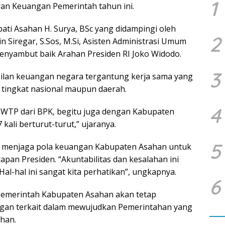
1
an Keuangan Pemerintah tahun ini.
ati Asahan H. Surya, BSc yang didampingi oleh
2
n Siregar, S.Sos, M.Si, Asisten Administrasi Umum
menyambut baik Arahan Presiden RI Joko Widodo.
3
ilan keuangan negara tergantung kerja sama yang
 tingkat nasional maupun daerah.
4
 WTP dari BPK, begitu juga dengan Kabupaten
ali berturut-turut,” ujaranya.
5
s menjaga pola keuangan Kabupaten Asahan untuk
pan Presiden. “Akuntabilitas dan kesalahan ini
Hal-hal ini sangat kita perhatikan”, ungkapnya.
6
Pemerintah Kabupaten Asahan akan tetap
gan terkait dalam mewujudkan Pemerintahan yang
han.