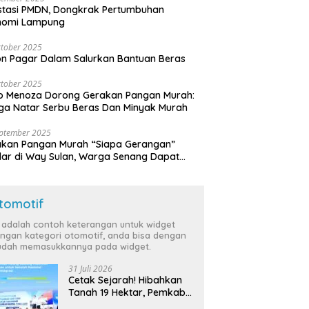
stasi PMDN, Dongkrak Pertumbuhan
nomi Lampung
tober 2025
n Pagar Dalam Salurkan Bantuan Beras
tober 2025
o Menoza Dorong Gerakan Pangan Murah:
a Natar Serbu Beras Dan Minyak Murah
eptember 2025
akan Pangan Murah “Siapa Gerangan”
lar di Way Sulan, Warga Senang Dapat
a Bersubsidi
tomotif
i adalah contoh keterangan untuk widget
ngan kategori otomotif, anda bisa dengan
dah memasukkannya pada widget.
31 Juli 2026
Cetak Sejarah! Hibahkan
Tanah 19 Hektar, Pemkab
Tulang Bawang Siap