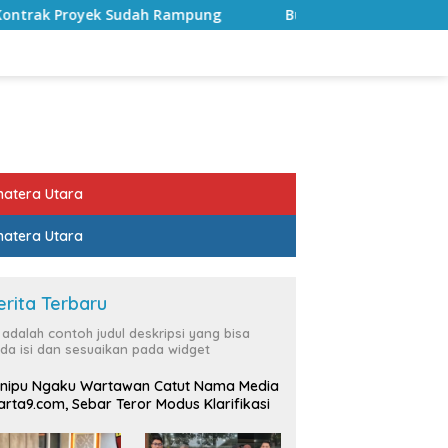
mpung
Bulan Kemerdekaan, Bupati Lampung Selatan Aj
atera Utara
atera Utara
erita Terbaru
i adalah contoh judul deskripsi yang bisa
da isi dan sesuaikan pada widget
nipu Ngaku Wartawan Catut Nama Media
rta9.com, Sebar Teror Modus Klarifikasi