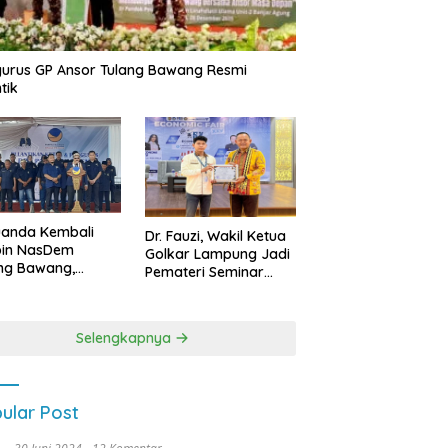
urus GP Ansor Tulang Bawang Resmi
tik
uanda Kembali
Dr. Fauzi, Wakil Ketua
pin NasDem
Golkar Lampung Jadi
ng Bawang,
Pemateri Seminar
etkan Kursi DPRD
Nasional FEB Unila,
anyak di Pemilu
Membangun Fondasi
9
Kuat Melalui 4 Pilar
Selengkapnya
Kebangsaan
ular Post