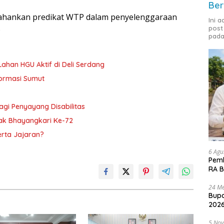
Ber
tahankan predikat WTP dalam penyelenggaraan
Ini 
)
post
pada
Lahan HGU Aktif di Deli Serdang
formasi Sumut
gi Penyayang Disabilitas
rak Bhayangkari Ke-72
erta Jajaran?
6 Agu
Pemk
RA B
24 Me
Bupa
2026
5 No