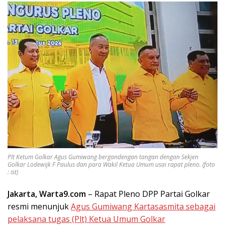
Plt Ketum Golkar Agus Gumiwang bergandengan tangan dengan Sekjen
Golkar Lodewijk F Paulus dan para Wakil Ketua Umum usai rapat pleno. (foto
: ist)
Jakarta, Warta9.com
– Rapat Pleno DPP Partai Golkar
resmi menunjuk
Agus Gumiwang Kartasasmita sebagai
pelaksana tugas (Plt) Ketua Umum Golkar