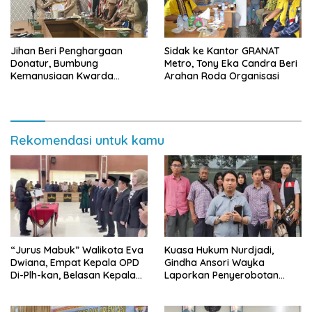
Jihan Beri Penghargaan
‎Sidak ke Kantor GRANAT
Donatur, Bumbung
Metro, Tony Eka Candra Beri
Kemanusiaan Kwarda
Arahan Roda Organisasi
Lampung Himpun Dana
Rp432.917.626
Rekomendasi untuk kamu
“Jurus Mabuk” Walikota Eva
Kuasa Hukum Nurdjadi,
Dwiana, Empat Kepala OPD
Gindha Ansori Wayka
Di-Plh-kan, Belasan Kepala
Laporkan Penyerobotan
SD dan SMP Rangkap
Tanah ke Polda Lampung
Jabatan Plt