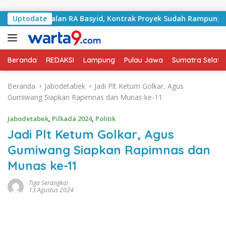
Langsung ke konten
ni Jalan RA Basyid, Kontrak Proyek Sudah Rampung
Uptodate
Bu
Beranda
REDAKSI
Lampung
Pulau Jawa
Sumatra Selata
Beranda
Jabodetabek
Jadi Plt Ketum Golkar, Agus
Gumiwang Siapkan Rapimnas dan Munas ke-11
Jabodetabek
,
Pilkada 2024
,
Politik
Jadi Plt Ketum Golkar, Agus
Gumiwang Siapkan Rapimnas dan
Munas ke-11
Tiga Serangkai
13 Agustus 2024