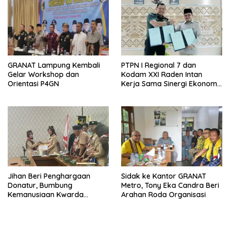
GRANAT Lampung Kembali
PTPN I Regional 7 dan
Gelar Workshop dan
Kodam XXI Raden Intan
Orientasi P4GN
Kerja Sama Sinergi Ekonomi
dan Keamanan
Jihan Beri Penghargaan
‎Sidak ke Kantor GRANAT
Donatur, Bumbung
Metro, Tony Eka Candra Beri
Kemanusiaan Kwarda
Arahan Roda Organisasi
Lampung Himpun Dana
Rp432.917.626