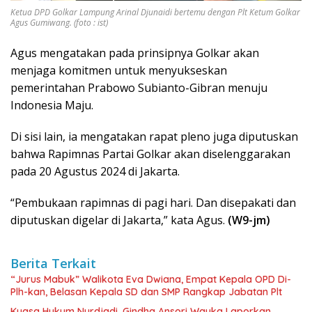
Ketua DPD Golkar Lampung Arinal Djunaidi bertemu dengan Plt Ketum Golkar
Agus Gumiwang. (foto : ist)
Agus mengatakan pada prinsipnya Golkar akan
menjaga komitmen untuk menyukseskan
pemerintahan Prabowo Subianto-Gibran menuju
Indonesia Maju.
Di sisi lain, ia mengatakan rapat pleno juga diputuskan
bahwa Rapimnas Partai Golkar akan diselenggarakan
pada 20 Agustus 2024 di Jakarta.
“Pembukaan rapimnas di pagi hari. Dan disepakati dan
diputuskan digelar di Jakarta,” kata Agus.
(W9-jm)
Berita Terkait
“Jurus Mabuk” Walikota Eva Dwiana, Empat Kepala OPD Di-
Plh-kan, Belasan Kepala SD dan SMP Rangkap Jabatan Plt
Kuasa Hukum Nurdjadi, Gindha Ansori Wayka Laporkan