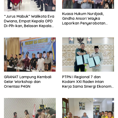
Kuasa Hukum Nurdjadi,
“Jurus Mabuk” Walikota Eva
Gindha Ansori Wayka
Dwiana, Empat Kepala OPD
Laporkan Penyerobotan
Di-Plh-kan, Belasan Kepala
Tanah ke Polda Lampung
SD dan SMP Rangkap
Jabatan Plt
GRANAT Lampung Kembali
PTPN I Regional 7 dan
Gelar Workshop dan
Kodam XXI Raden Intan
Orientasi P4GN
Kerja Sama Sinergi Ekonomi
dan Keamanan