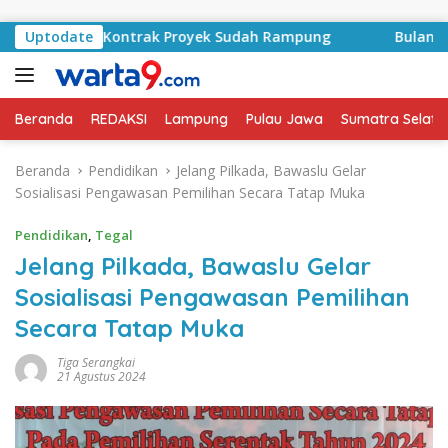
Langsung ke konten
asyid, Kontrak Proyek Sudah Rampung
Uptodate
Bulan Kemerdek
Beranda
REDAKSI
Lampung
Pulau Jawa
Sumatra Selata
Beranda
Pendidikan
Jelang Pilkada, Bawaslu Gelar
Sosialisasi Pengawasan Pemilihan Secara Tatap Muka
Pendidikan
,
Tegal
Jelang Pilkada, Bawaslu Gelar
Sosialisasi Pengawasan Pemilihan
Secara Tatap Muka
Tiga Serangkai
21 Agustus 2024