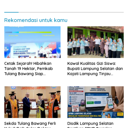
Rp432.917.626
Rekomendasi untuk kamu
Cetak Sejarah! Hibahkan
Kawal Kualitas Gizi Siswa:
Tanah 19 Hektar, Pemkab
Bupati Lampung Selatan dan
Tulang Bawang Siap
Kajati Lampung Tinjau
Hadirkan Sekolah Nasional
Langsung Program Makan
Terintegrasi Pertama di
Bergizi Gratis di Natar
Lampung
Sekda Tulang Bawang Ferli
Disdik Lampung Selatan