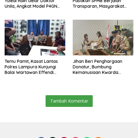
Yuledi Raih Gelar Doktor
Pastikan SPMB Berjalan
Unila, Angkat Model P4GN
Transparan, Masyarakat
Berbasis Kearifan Lokal
Diminta Waspadai Calo
Temu Pamit, Kasat Lantas
Jihan Beri Penghargaan
Polres Lampura Kunjungi
Donatur, Bumbung
Balai Wartawan Effendi
Kemanusiaan Kwarda
Yusuf
Lampung Himpun Dana
Rp432.917.626
Tambah Komentar