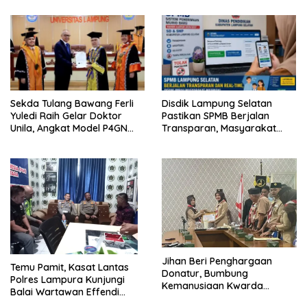
Terintegrasi Pertama di
Bergizi Gratis di Natar
Lampung
Sekda Tulang Bawang Ferli
Disdik Lampung Selatan
Yuledi Raih Gelar Doktor
Pastikan SPMB Berjalan
Unila, Angkat Model P4GN
Transparan, Masyarakat
Berbasis Kearifan Lokal
Diminta Waspadai Calo
Jihan Beri Penghargaan
Temu Pamit, Kasat Lantas
Donatur, Bumbung
Polres Lampura Kunjungi
Kemanusiaan Kwarda
Balai Wartawan Effendi
Lampung Himpun Dana
Yusuf