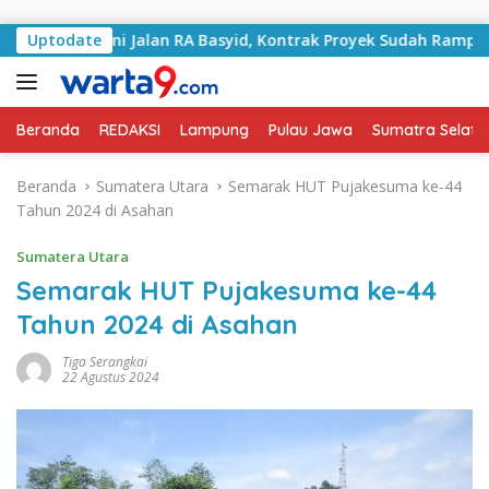
Langsung ke konten
angani Jalan RA Basyid, Kontrak Proyek Sudah Rampung
Uptodate
Beranda
REDAKSI
Lampung
Pulau Jawa
Sumatra Selata
Beranda
Sumatera Utara
Semarak HUT Pujakesuma ke-44
Tahun 2024 di Asahan
Sumatera Utara
Semarak HUT Pujakesuma ke-44
Tahun 2024 di Asahan
Tiga Serangkai
22 Agustus 2024