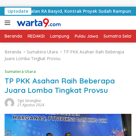
Langsung ke konten
ani Jalan RA Basyid, Kontrak Proyek Sudah Rampung
Uptodate
Beranda
REDAKSI
Lampung
Pulau Jawa
Sumatra Selata
Beranda
Sumatera Utara
TP PKK Asahan Raih Beberapa
Juara Lomba Tingkat Provsu
Sumatera Utara
TP PKK Asahan Raih Beberapa
Juara Lomba Tingkat Provsu
Tiga Serangkai
21 Agustus 2024