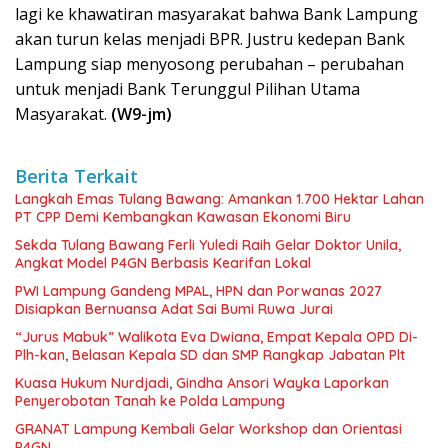
lagi ke khawatiran masyarakat bahwa Bank Lampung
akan turun kelas menjadi BPR. Justru kedepan Bank
Lampung siap menyosong perubahan – perubahan
untuk menjadi Bank Terunggul Pilihan Utama
Masyarakat.
(W9-jm)
Berita Terkait
Langkah Emas Tulang Bawang: Amankan 1.700 Hektar Lahan
PT CPP Demi Kembangkan Kawasan Ekonomi Biru
Sekda Tulang Bawang Ferli Yuledi Raih Gelar Doktor Unila,
Angkat Model P4GN Berbasis Kearifan Lokal
PWI Lampung Gandeng MPAL, HPN dan Porwanas 2027
Disiapkan Bernuansa Adat Sai Bumi Ruwa Jurai
“Jurus Mabuk” Walikota Eva Dwiana, Empat Kepala OPD Di-
Plh-kan, Belasan Kepala SD dan SMP Rangkap Jabatan Plt
Kuasa Hukum Nurdjadi, Gindha Ansori Wayka Laporkan
Penyerobotan Tanah ke Polda Lampung
GRANAT Lampung Kembali Gelar Workshop dan Orientasi
P4GN