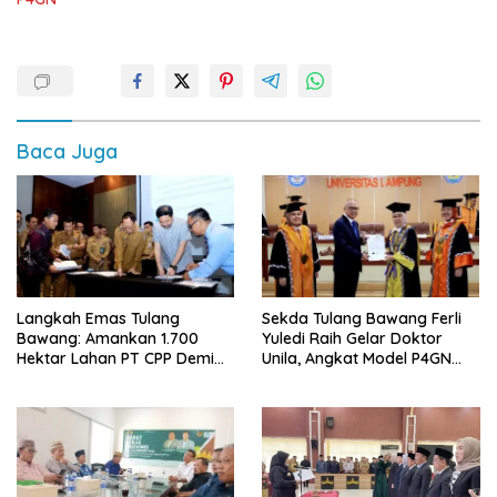
Baca Juga
Langkah Emas Tulang
Sekda Tulang Bawang Ferli
Bawang: Amankan 1.700
Yuledi Raih Gelar Doktor
Hektar Lahan PT CPP Demi
Unila, Angkat Model P4GN
Kembangkan Kawasan
Berbasis Kearifan Lokal
Ekonomi Biru