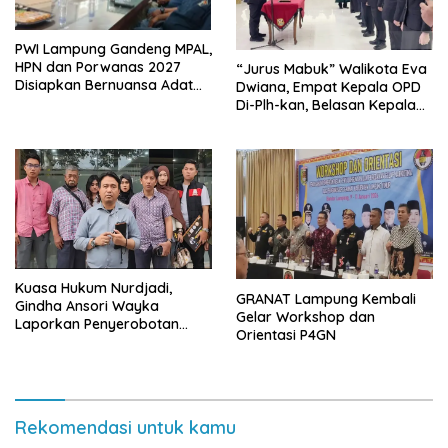
PWI Lampung Gandeng MPAL,
HPN dan Porwanas 2027
“Jurus Mabuk” Walikota Eva
Disiapkan Bernuansa Adat
Dwiana, Empat Kepala OPD
Sai Bumi Ruwa Jurai
Di-Plh-kan, Belasan Kepala
SD dan SMP Rangkap
Jabatan Plt
Kuasa Hukum Nurdjadi,
GRANAT Lampung Kembali
Gindha Ansori Wayka
Gelar Workshop dan
Laporkan Penyerobotan
Orientasi P4GN
Tanah ke Polda Lampung
Rekomendasi untuk kamu