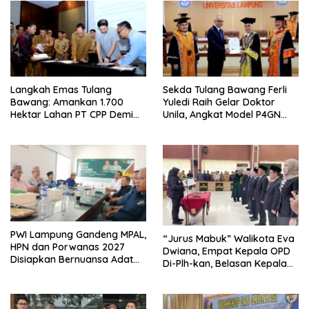
Langkah Emas Tulang
Sekda Tulang Bawang Ferli
Bawang: Amankan 1.700
Yuledi Raih Gelar Doktor
Hektar Lahan PT CPP Demi
Unila, Angkat Model P4GN
Kembangkan Kawasan
Berbasis Kearifan Lokal
Ekonomi Biru
PWI Lampung Gandeng MPAL,
“Jurus Mabuk” Walikota Eva
HPN dan Porwanas 2027
Dwiana, Empat Kepala OPD
Disiapkan Bernuansa Adat
Di-Plh-kan, Belasan Kepala
Sai Bumi Ruwa Jurai
SD dan SMP Rangkap
Jabatan Plt