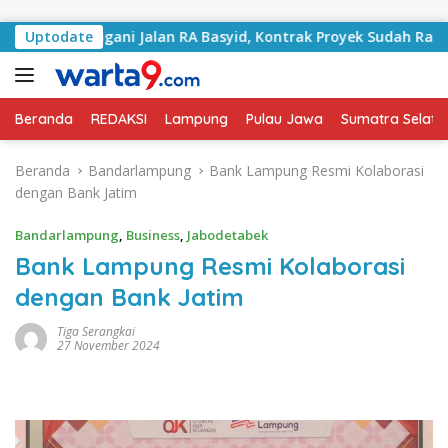
Langsung ke konten
i Tangani Jalan RA Basyid, Kontrak Proyek Sudah Rampung
Uptodate
Beranda
REDAKSI
Lampung
Pulau Jawa
Sumatra Selata
Beranda
Bandarlampung
Bank Lampung Resmi Kolaborasi
dengan Bank Jatim
Bandarlampung
,
Business
,
Jabodetabek
Bank Lampung Resmi Kolaborasi
dengan Bank Jatim
Tiga Serangkai
27 November 2024