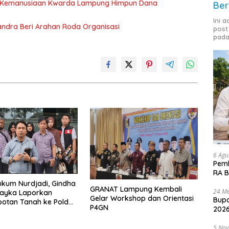
g Kemanusiaan Kwarda Lampung Himpun Dana
Ber
Ini 
andra Beri Arahan Roda Organisasi
post
pada
6 Agu
Pemk
RA B
kum Nurdjadi, Gindha
GRANAT Lampung Kembali
24 Me
Wayka Laporkan
Gelar Workshop dan Orientasi
Bupa
otan Tanah ke Polda
P4GN
2026
g
5 No