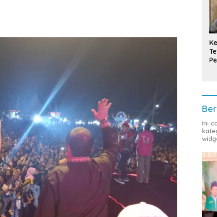
Ke
Te
Pe
T
Ber
Ini 
kate
widg