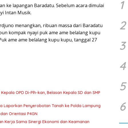
1
an ke lapangan Baradatu. Sebelum acara dimulai
yi Intan Musik.
2
Ardjuno menangkan, ribuan massa dari Baradatu
 pun kompak nyayi puk ame ame belalang kupu
Puk ame ame belalang kupu kupu, tanggal 27
3
4
5
 Kepala OPD Di-Plh-kan, Belasan Kepala SD dan SMP
6
ka Laporkan Penyerobotan Tanah ke Polda Lampung
dan Orientasi P4GN
tan Kerja Sama Sinergi Ekonomi dan Keamanan