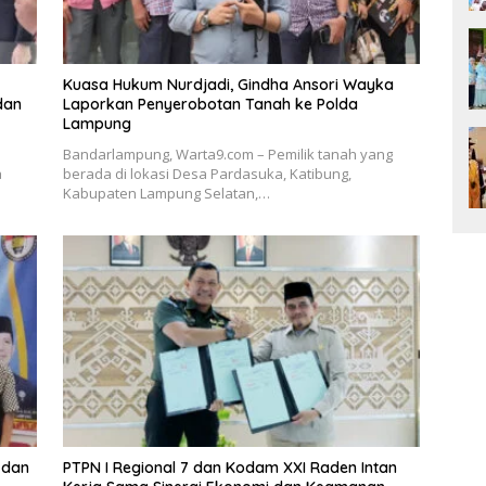
Kuasa Hukum Nurdjadi, Gindha Ansori Wayka
dan
Laporkan Penyerobotan Tanah ke Polda
Lampung
Bandarlampung, Warta9.com – Pemilik tanah yang
a
berada di lokasi Desa Pardasuka, Katibung,
Kabupaten Lampung Selatan,…
 dan
PTPN I Regional 7 dan Kodam XXI Raden Intan