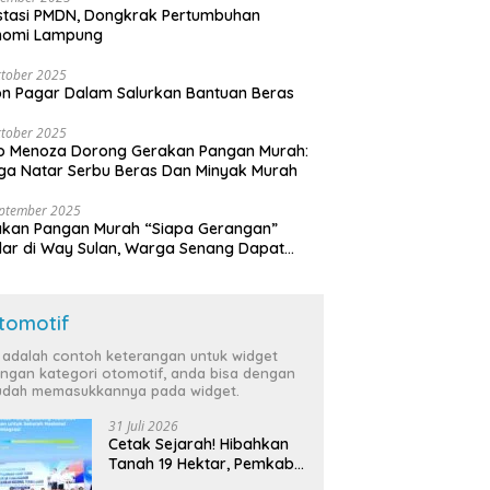
stasi PMDN, Dongkrak Pertumbuhan
nomi Lampung
tober 2025
n Pagar Dalam Salurkan Bantuan Beras
tober 2025
o Menoza Dorong Gerakan Pangan Murah:
a Natar Serbu Beras Dan Minyak Murah
eptember 2025
akan Pangan Murah “Siapa Gerangan”
lar di Way Sulan, Warga Senang Dapat
a Bersubsidi
tomotif
i adalah contoh keterangan untuk widget
ngan kategori otomotif, anda bisa dengan
dah memasukkannya pada widget.
31 Juli 2026
Cetak Sejarah! Hibahkan
Tanah 19 Hektar, Pemkab
Tulang Bawang Siap