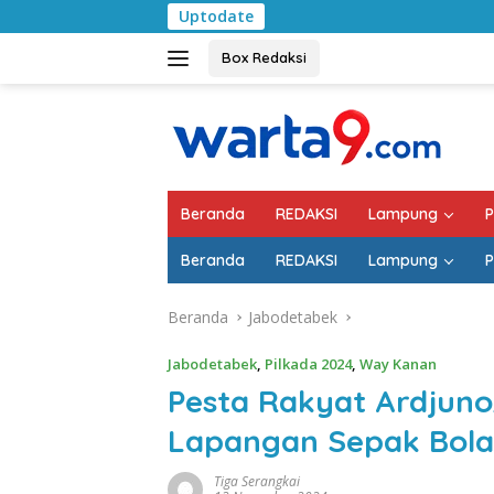
Langsung
Uptodate
Pemkab Lampung S
ke
konten
Box Redaksi
Beranda
REDAKSI
Lampung
P
Beranda
REDAKSI
Lampung
P
Beranda
Jabodetabek
Jabodetabek
,
Pilkada 2024
,
Way Kanan
Pesta Rakyat Ardjuno
Lapangan Sepak Bola
Tiga Serangkai