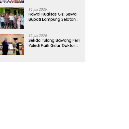
Hadirkan Sekolah Nasional
Terintegrasi Pertama di
16 Juli 2026
Lampung
Kawal Kualitas Gizi Siswa:
Bupati Lampung Selatan
dan Kajati Lampung Tinjau
Langsung Program Makan
Bergizi Gratis di Natar
15 Juli 2026
Sekda Tulang Bawang Ferli
Yuledi Raih Gelar Doktor
Unila, Angkat Model P4GN
Berbasis Kearifan Lokal