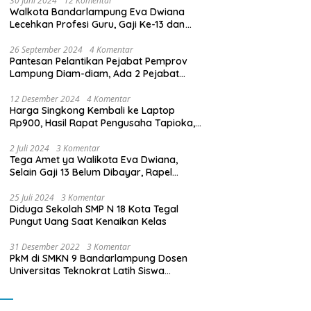
30 Juni 2024
12 Komentar
Walkota Bandarlampung Eva Dwiana
Lecehkan Profesi Guru, Gaji Ke-13 dan
THR Tidak Dibayarkan
26 September 2024
4 Komentar
Pantesan Pelantikan Pejabat Pemprov
Lampung Diam-diam, Ada 2 Pejabat
yang Dilantik Masih Golongan III/b
12 Desember 2024
4 Komentar
Harga Singkong Kembali ke Laptop
Rp900, Hasil Rapat Pengusaha Tapioka,
Petani Singkong dengan Pj. Gubernur
Lampung
2 Juli 2024
3 Komentar
Tega Amet ya Walikota Eva Dwiana,
Selain Gaji 13 Belum Dibayar, Rapel
Kenaikan Gaji 2 Bulan Juga Belum
Dibayar
25 Juli 2024
3 Komentar
Diduga Sekolah SMP N 18 Kota Tegal
Pungut Uang Saat Kenaikan Kelas
31 Desember 2022
3 Komentar
PkM di SMKN 9 Bandarlampung Dosen
Universitas Teknokrat Latih Siswa
Membuat Program Mobil RC Berbasis IoT