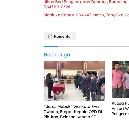
Jihan Beri Penghargaan Donatur, Bumbun
Rp432.917.626
‎Sidak ke Kantor GRANAT Metro, Tony Eka C
Komentar
Baca Juga
Kuasa Hu
“Jurus Mabuk” Walikota Eva
Ansori 
Dwiana, Empat Kepala OPD Di-
Penyerob
Plh-kan, Belasan Kepala SD
Lampun
dan SMP Rangkap Jabatan Plt