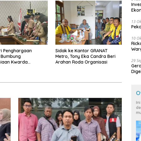
Inve
Eko
13 Ok
Peko
10 Ok
Rick
Warg
ri Penghargaan
‎Sidak ke Kantor GRANAT
, Bumbung
Metro, Tony Eka Candra Beri
29 S
iaan Kwarda
Arahan Roda Organisasi
Ger
 Himpun Dana
Dige
7.626
Harg
O
In
de
mu