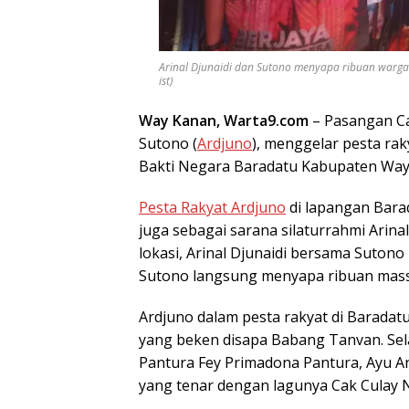
Arinal Djunaidi dan Sutono menyapa ribuan warga
ist)
Way Kanan, Warta9.com
– Pasangan Ca
Sutono (
Ardjuno
), menggelar pesta r
Bakti Negara Baradatu Kabupaten Way 
Pesta Rakyat Ardjuno
di lapangan Bara
juga sebagai sarana silaturrahmi Arina
lokasi, Arinal Djunaidi bersama Sutono
Sutono langsung menyapa ribuan mass
Ardjuno dalam pesta rakyat di Barad
yang beken disapa Babang Tanvan. Sela
Pantura Fey Primadona Pantura, Ayu And
yang tenar dengan lagunya Cak Culay