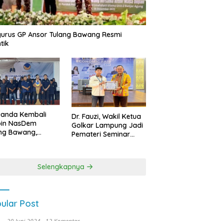
urus GP Ansor Tulang Bawang Resmi
tik
uanda Kembali
Dr. Fauzi, Wakil Ketua
pin NasDem
Golkar Lampung Jadi
ng Bawang,
Pemateri Seminar
etkan Kursi DPRD
Nasional FEB Unila,
anyak di Pemilu
Membangun Fondasi
9
Kuat Melalui 4 Pilar
Selengkapnya
Kebangsaan
ular Post