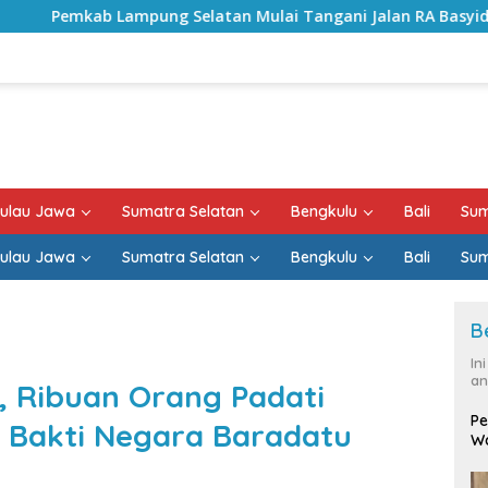
elatan Mulai Tangani Jalan RA Basyid, Kontrak Proyek Sudah
ulau Jawa
Sumatra Selatan
Bengkulu
Bali
Sum
ulau Jawa
Sumatra Selatan
Bengkulu
Bali
Sum
B
In
an
, Ribuan Orang Padati
Pe
 Bakti Negara Baradatu
Wa