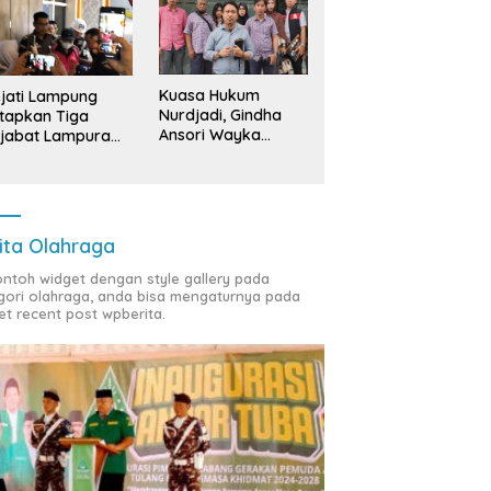
Kuasa Hukum
jati Lampung
Nurdjadi, Gindha
tapkan Tiga
Ansori Wayka
jabat Lampura
Laporkan
ersangka
Penyerobotan
Tanah ke Polda
Lampung
ita Olahraga
contoh widget dengan style gallery pada
gori olahraga, anda bisa mengaturnya pada
et recent post wpberita.