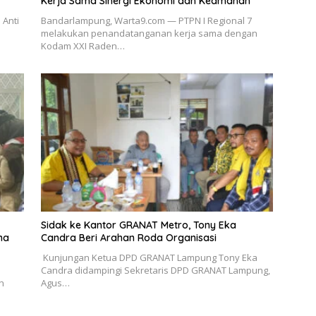
Kerja Sama Sinergi Ekonomi dan Keamanan
 Anti
Bandarlampung, Warta9.com — PTPN I Regional 7
melakukan penandatanganan kerja sama dengan
Kodam XXI Raden…
‎Sidak ke Kantor GRANAT Metro, Tony Eka
na
Candra Beri Arahan Roda Organisasi
‎ ‎Kunjungan Ketua DPD GRANAT Lampung Tony Eka
Candra didampingi Sekretaris DPD GRANAT Lampung,
n
Agus…