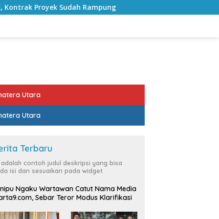
 Rampung
Bulan Kemerdekaan, Bupati Lampung Selatan
atera Utara
atera Utara
erita Terbaru
i adalah contoh judul deskripsi yang bisa
da isi dan sesuaikan pada widget
nipu Ngaku Wartawan Catut Nama Media
rta9.com, Sebar Teror Modus Klarifikasi