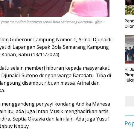
Peng
 yang memadati lapangan sepak bola Semarang Baradatu. (foto :
Dilan
lon Gubernur Lampung Nomor 1, Arinal Djunaidi-
akyat di Lapangan Sepak Bola Semarang Kampung
Kanan, Rabu (13/11/2024).
datu selain memberi hiburan kepada masyarakat,
H. J
l Djunaidi-Sutono dengan warga Baradatu. Tiba di
Pim
Tula
 langsung disambut ribuan massa. Arinal dan
Targ
a.
Terb
202
atu menggandeng penyayi kondang Andika Mahesa
in itu, ada juga Intan Musik menghadirkan artis
ira, Septia Oktavia dan lain-lain. Ada juga Yusuf
Pop
 Nabuy Nabuy.