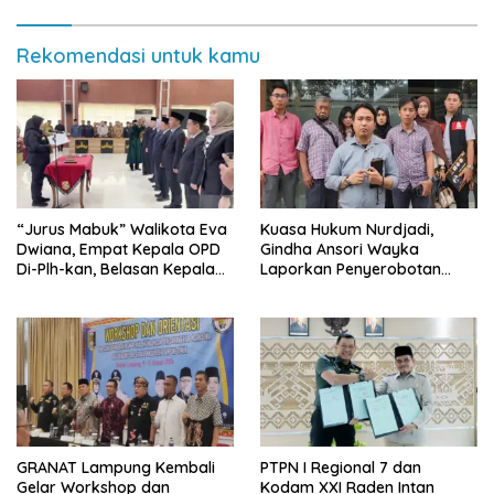
Rekomendasi untuk kamu
“Jurus Mabuk” Walikota Eva
Kuasa Hukum Nurdjadi,
Dwiana, Empat Kepala OPD
Gindha Ansori Wayka
Di-Plh-kan, Belasan Kepala
Laporkan Penyerobotan
SD dan SMP Rangkap
Tanah ke Polda Lampung
Jabatan Plt
GRANAT Lampung Kembali
PTPN I Regional 7 dan
Gelar Workshop dan
Kodam XXI Raden Intan