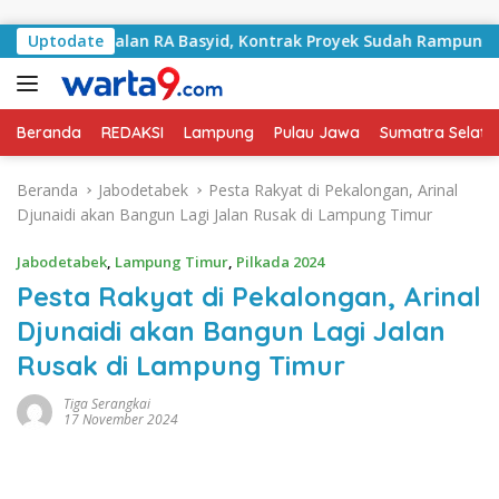
Langsung ke konten
ani Jalan RA Basyid, Kontrak Proyek Sudah Rampung
Uptodate
B
Beranda
REDAKSI
Lampung
Pulau Jawa
Sumatra Selata
Beranda
Jabodetabek
Pesta Rakyat di Pekalongan, Arinal
Djunaidi akan Bangun Lagi Jalan Rusak di Lampung Timur
Jabodetabek
,
Lampung Timur
,
Pilkada 2024
Pesta Rakyat di Pekalongan, Arinal
Djunaidi akan Bangun Lagi Jalan
Rusak di Lampung Timur
Tiga Serangkai
17 November 2024