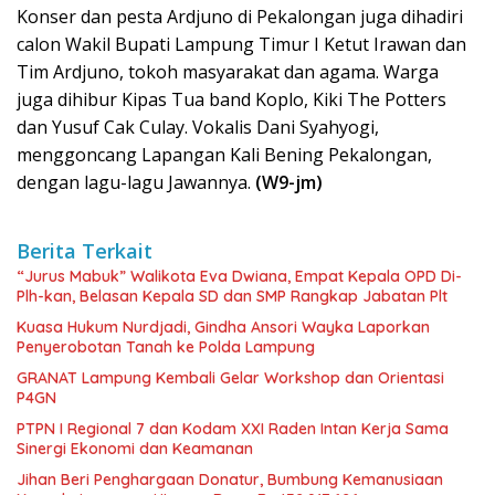
Konser dan pesta Ardjuno di Pekalongan juga dihadiri
calon Wakil Bupati Lampung Timur I Ketut Irawan dan
Tim Ardjuno, tokoh masyarakat dan agama. Warga
juga dihibur Kipas Tua band Koplo, Kiki The Potters
dan Yusuf Cak Culay. Vokalis Dani Syahyogi,
menggoncang Lapangan Kali Bening Pekalongan,
dengan lagu-lagu Jawannya.
(W9-jm)
Berita Terkait
“Jurus Mabuk” Walikota Eva Dwiana, Empat Kepala OPD Di-
Plh-kan, Belasan Kepala SD dan SMP Rangkap Jabatan Plt
Kuasa Hukum Nurdjadi, Gindha Ansori Wayka Laporkan
Penyerobotan Tanah ke Polda Lampung
GRANAT Lampung Kembali Gelar Workshop dan Orientasi
P4GN
PTPN I Regional 7 dan Kodam XXI Raden Intan Kerja Sama
Sinergi Ekonomi dan Keamanan
Jihan Beri Penghargaan Donatur, Bumbung Kemanusiaan