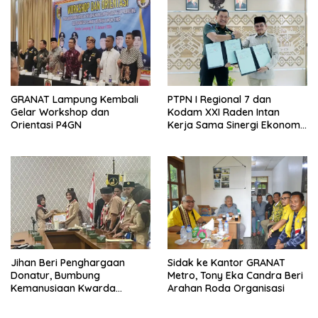
GRANAT Lampung Kembali
PTPN I Regional 7 dan
Gelar Workshop dan
Kodam XXI Raden Intan
Orientasi P4GN
Kerja Sama Sinergi Ekonomi
dan Keamanan
Jihan Beri Penghargaan
‎Sidak ke Kantor GRANAT
Donatur, Bumbung
Metro, Tony Eka Candra Beri
Kemanusiaan Kwarda
Arahan Roda Organisasi
Lampung Himpun Dana
Rp432.917.626