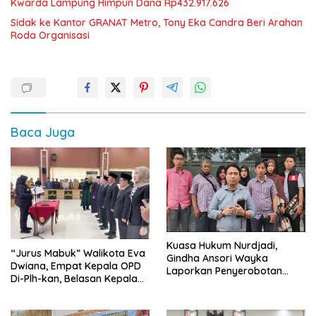
Kwarda Lampung Himpun Dana Rp432.917.626
‎Sidak ke Kantor GRANAT Metro, Tony Eka Candra Beri Arahan
Roda Organisasi
Baca Juga
Kuasa Hukum Nurdjadi,
“Jurus Mabuk” Walikota Eva
Gindha Ansori Wayka
Dwiana, Empat Kepala OPD
Laporkan Penyerobotan
Di-Plh-kan, Belasan Kepala
Tanah ke Polda Lampung
SD dan SMP Rangkap
Jabatan Plt