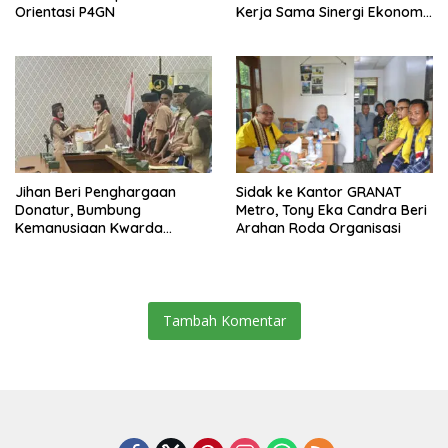
Orientasi P4GN
Kerja Sama Sinergi Ekonomi
dan Keamanan
Jihan Beri Penghargaan
‎Sidak ke Kantor GRANAT
Donatur, Bumbung
Metro, Tony Eka Candra Beri
Kemanusiaan Kwarda
Arahan Roda Organisasi
Lampung Himpun Dana
Rp432.917.626
Tambah Komentar