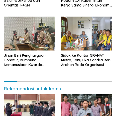
Gelar Workshop dan
Kodam XXI Raden Intan
Orientasi P4GN
Kerja Sama Sinergi Ekonomi
dan Keamanan
Jihan Beri Penghargaan
‎Sidak ke Kantor GRANAT
Donatur, Bumbung
Metro, Tony Eka Candra Beri
Kemanusiaan Kwarda
Arahan Roda Organisasi
Lampung Himpun Dana
Rp432.917.626
Rekomendasi untuk kamu