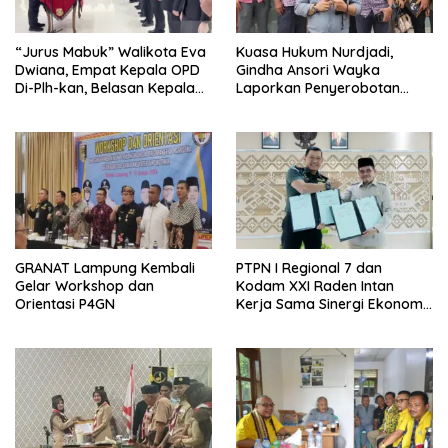
“Jurus Mabuk” Walikota Eva
Kuasa Hukum Nurdjadi,
Dwiana, Empat Kepala OPD
Gindha Ansori Wayka
Di-Plh-kan, Belasan Kepala
Laporkan Penyerobotan
SD dan SMP Rangkap
Tanah ke Polda Lampung
Jabatan Plt
GRANAT Lampung Kembali
PTPN I Regional 7 dan
Gelar Workshop dan
Kodam XXI Raden Intan
Orientasi P4GN
Kerja Sama Sinergi Ekonomi
dan Keamanan