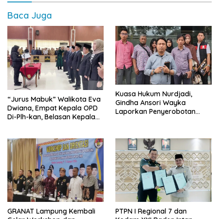
Baca Juga
Kuasa Hukum Nurdjadi,
“Jurus Mabuk” Walikota Eva
Gindha Ansori Wayka
Dwiana, Empat Kepala OPD
Laporkan Penyerobotan
Di-Plh-kan, Belasan Kepala
Tanah ke Polda Lampung
SD dan SMP Rangkap
Jabatan Plt
GRANAT Lampung Kembali
PTPN I Regional 7 dan