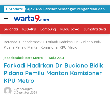
Langsung ke konten
atan Ajak ASN Perkuat Semangat Pengabdian dan Tingkatkan 
Uptodate
Beranda
REDAKSI
Lampung
Pulau Jawa
Sumatra Selata
Beranda
Jabodetabek
Forkadi Hadirkan Dr. Budiono Bidik
Pidana Pemilu Mantan Komisioner KPU Metro
Jabodetabek
,
Kota Metro
,
Pilkada 2024
Forkadi Hadirkan Dr. Budiono Bidik
Pidana Pemilu Mantan Komisioner
KPU Metro
Tiga Serangkai
2 Desember 2024