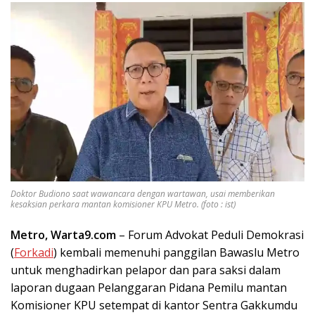
Doktor Budiono saat wawancara dengan wartawan, usai memberikan
kesaksian perkara mantan komisioner KPU Metro. (foto : ist)
Metro, Warta9.com
– Forum Advokat Peduli Demokrasi
(
Forkadi
) kembali memenuhi panggilan Bawaslu Metro
untuk menghadirkan pelapor dan para saksi dalam
laporan dugaan Pelanggaran Pidana Pemilu mantan
Komisioner KPU setempat di kantor Sentra Gakkumdu