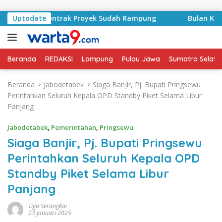
Langsung ke konten
yid, Kontrak Proyek Sudah Rampung
Uptodate
Bulan Kemerdekaa
Beranda
REDAKSI
Lampung
Pulau Jawa
Sumatra Selata
Beranda
Jabodetabek
Siaga Banjir, Pj. Bupati Pringsewu
Perintahkan Seluruh Kepala OPD Standby Piket Selama Libur
Panjang
Jabodetabek
,
Pemerintahan
,
Pringsewu
Siaga Banjir, Pj. Bupati Pringsewu
Perintahkan Seluruh Kepala OPD
Standby Piket Selama Libur
Panjang
Tiga Serangkai
23 Januari 2025