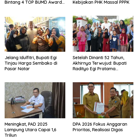
Bintang 4 TOP BUMD Awards
Kebijakan PHK Massal PPPK
2026, Tiga Penghargaan
Sekaligus Diborong
Jelang Idulfitri, Bupati Egi
Setelah Dinanti 52 Tahun,
Tinjau Harga Sembako di
Akhirnya Terwujud: Bupati
Pasar Natar
Radityo Egi Pratama
Resmikan Jalan Kota
Dalam–Budidaya
Meningkat, PAD 2025
DPA 2026 Fokus Anggaran
Lampung Utara Capai 1,6
Prioritas, Realisasi Digas
Triliun