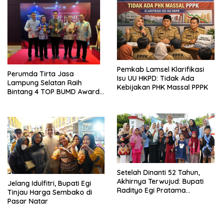
Pemkab Lamsel Klarifikasi
Perumda Tirta Jasa
Isu UU HKPD: Tidak Ada
Lampung Selatan Raih
Kebijakan PHK Massal PPPK
Bintang 4 TOP BUMD Awards
2026, Tiga Penghargaan
Sekaligus Diborong
Setelah Dinanti 52 Tahun,
Akhirnya Terwujud: Bupati
Jelang Idulfitri, Bupati Egi
Radityo Egi Pratama
Tinjau Harga Sembako di
Resmikan Jalan Kota
Pasar Natar
Dalam–Budidaya