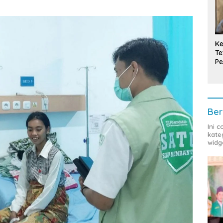
Ke
Te
Pe
T
Ber
Ini 
kate
widg