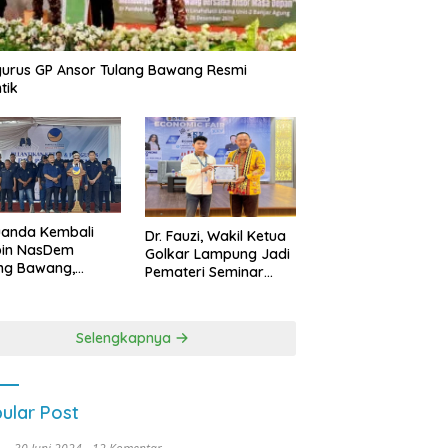
urus GP Ansor Tulang Bawang Resmi
tik
uanda Kembali
Dr. Fauzi, Wakil Ketua
pin NasDem
Golkar Lampung Jadi
ng Bawang,
Pemateri Seminar
etkan Kursi DPRD
Nasional FEB Unila,
anyak di Pemilu
Membangun Fondasi
9
Kuat Melalui 4 Pilar
Selengkapnya
Kebangsaan
ular Post