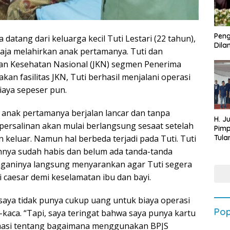
Peng
datang dari keluarga kecil Tuti Lestari (22 tahun),
Dilan
aja melahirkan anak pertamanya. Tuti dan
an Kesehatan Nasional (JKN) segmen Penerima
n fasilitas JKN, Tuti berhasil menjalani operasi
iaya sepeser pun.
 anak pertamanya berjalan lancar dan tanpa
H. J
 persalinan akan mulai berlangsung sesaat setelah
Pim
Tula
 keluar. Namun hal berbeda terjadi pada Tuti. Tuti
Targ
nnya sudah habis dan belum ada tanda-tanda
Terb
nganinya langsung menyarankan agar Tuti segera
202
 caesar demi keselamatan ibu dan bayi.
saya tidak punya cukup uang untuk biaya operasi
Pop
-kaca. “Tapi, saya teringat bahwa saya punya kartu
rmasi tentang bagaimana menggunakan BPJS