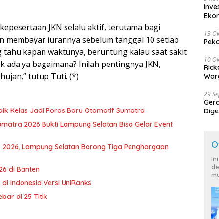
Inve
Eko
kepesertaan JKN selalu aktif, terutama bagi
13 Ok
in membayar iurannya sebelum tanggal 10 setiap
Peko
ng tahu kapan waktunya, beruntung kalau saat sakit
10 Ok
ak ada ya bagaimana? Inilah pentingnya JKN,
Rick
ujan,” tutup Tuti. (*)
Warg
29 S
Ger
aik Kelas Jadi Poros Baru Otomotif Sumatra
Dige
Harg
Sumatra 2026 Bukti Lampung Selatan Bisa Gelar Event
O
 2026, Lampung Selatan Borong Tiga Penghargaan
In
de
6 di Banten
mu
di Indonesia Versi UniRanks
ar di 25 Titik