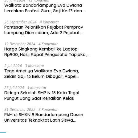
30 Juni 2024
12 Komentar
Walkota Bandarlampung Eva Dwiana
Lecehkan Profesi Guru, Gaji Ke-13 dan
THR Tidak Dibayarkan
26 September 2024
4 Komentar
Pantesan Pelantikan Pejabat Pemprov
Lampung Diam-diam, Ada 2 Pejabat
yang Dilantik Masih Golongan III/b
12 Desember 2024
4 Komentar
Harga Singkong Kembali ke Laptop
Rp900, Hasil Rapat Pengusaha Tapioka,
Petani Singkong dengan Pj. Gubernur
Lampung
2 Juli 2024
3 Komentar
Tega Amet ya Walikota Eva Dwiana,
Selain Gaji 13 Belum Dibayar, Rapel
Kenaikan Gaji 2 Bulan Juga Belum
Dibayar
25 Juli 2024
3 Komentar
Diduga Sekolah SMP N 18 Kota Tegal
Pungut Uang Saat Kenaikan Kelas
31 Desember 2022
3 Komentar
PkM di SMKN 9 Bandarlampung Dosen
Universitas Teknokrat Latih Siswa
Membuat Program Mobil RC Berbasis IoT