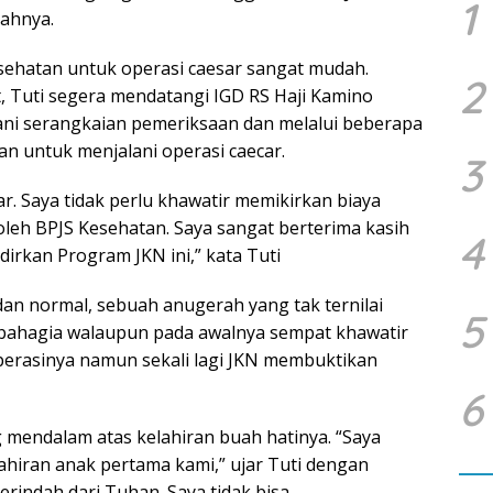
1
bahnya.
ehatan untuk operasi caesar sangat mudah.
2
, Tuti segera mendatangi IGD RS Haji Kamino
ni serangkaian pemeriksaan dan melalui beberapa
kan untuk menjalani operasi caecar.
3
ar. Saya tidak perlu khawatir memikirkan biaya
leh BPJS Kesehatan. Saya sangat berterima kasih
4
rkan Program JKN ini,” kata Tuti
dan normal, sebuah anugerah yang tak ternilai
5
 bahagia walaupun pada awalnya sempat khawatir
perasinya namun sekali lagi JKN membuktikan
6
mendalam atas kelahiran buah hatinya. “Saya
ahiran anak pertama kami,” ujar Tuti dengan
erindah dari Tuhan. Saya tidak bisa