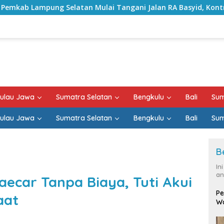
n Mulai Tangani Jalan RA Basyid, Kontrak Proyek Sudah Ramp
ulau Jawa
Sumatra Selatan
Bengkulu
Bali
Sum
ulau Jawa
Sumatra Selatan
Bengkulu
Bali
Sum
B
In
an
aecar Tanpa Biaya, Tuti Akui
Pe
aat
Wa