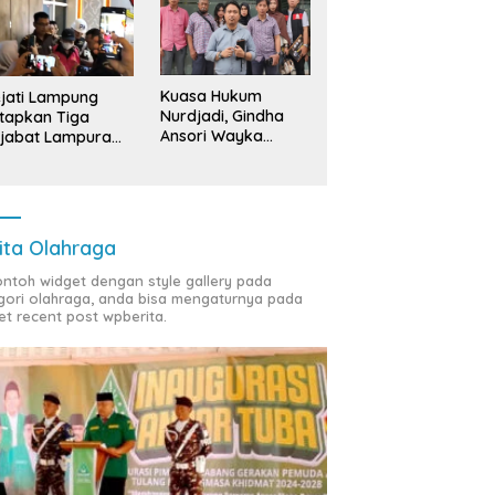
Kuasa Hukum
jati Lampung
Nurdjadi, Gindha
tapkan Tiga
Ansori Wayka
jabat Lampura
Laporkan
ersangka
Penyerobotan
Tanah ke Polda
Lampung
ita Olahraga
contoh widget dengan style gallery pada
gori olahraga, anda bisa mengaturnya pada
et recent post wpberita.