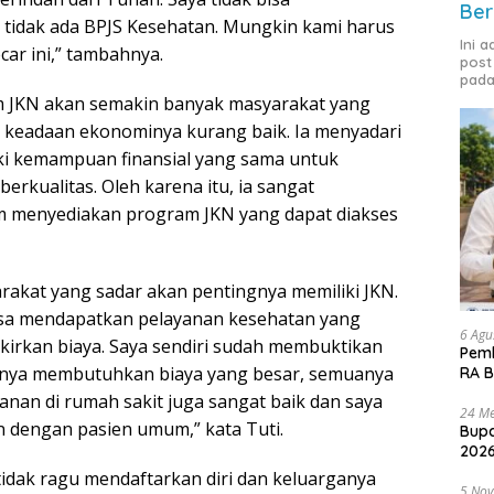
Ber
tidak ada BPJS Kesehatan. Mungkin kami harus
Ini 
ar ini,” tambahnya.
post
pada
m JKN akan semakin banyak masyarakat yang
 keadaan ekonominya kurang baik. Ia menyadari
ki kemampuan finansial yang sama untuk
rkualitas. Oleh karena itu, ia sangat
m menyediakan program JKN yang dapat diakses
rakat yang sadar akan pentingnya memiliki JKN.
isa mendapatkan pelayanan kesehatan yang
6 Agu
kirkan biaya. Saya sendiri sudah membuktikan
Pemk
sanya membutuhkan biaya yang besar, semuanya
RA B
anan di rumah sakit juga sangat baik dan saya
24 Me
n dengan pasien umum,” kata Tuti.
Bupa
2026
idak ragu mendaftarkan diri dan keluarganya
5 No