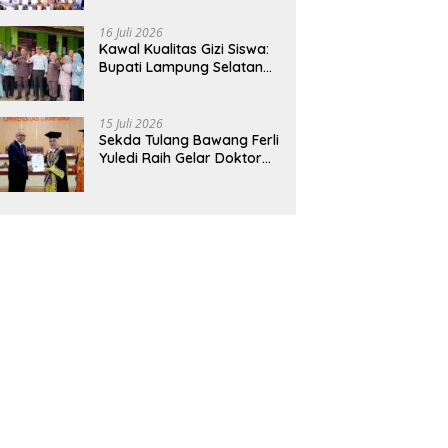
Hadirkan Sekolah Nasional
Terintegrasi Pertama di
16 Juli 2026
Lampung
Kawal Kualitas Gizi Siswa:
Bupati Lampung Selatan
dan Kajati Lampung Tinjau
Langsung Program Makan
Bergizi Gratis di Natar
15 Juli 2026
Sekda Tulang Bawang Ferli
Yuledi Raih Gelar Doktor
Unila, Angkat Model P4GN
Berbasis Kearifan Lokal