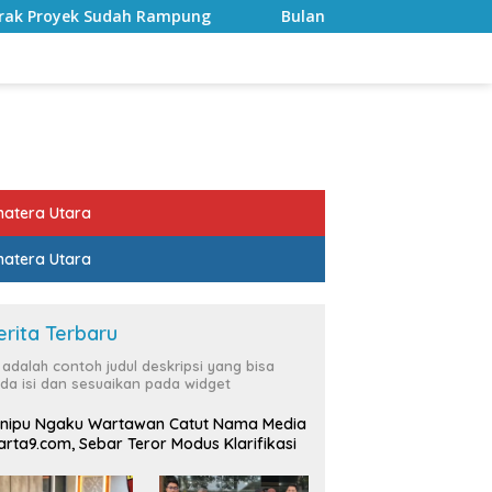
ung
Bulan Kemerdekaan, Bupati Lampung Selatan Ajak
atera Utara
atera Utara
erita Terbaru
i adalah contoh judul deskripsi yang bisa
da isi dan sesuaikan pada widget
nipu Ngaku Wartawan Catut Nama Media
rta9.com, Sebar Teror Modus Klarifikasi