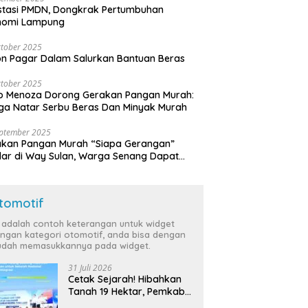
stasi PMDN, Dongkrak Pertumbuhan
nomi Lampung
tober 2025
n Pagar Dalam Salurkan Bantuan Beras
tober 2025
o Menoza Dorong Gerakan Pangan Murah:
a Natar Serbu Beras Dan Minyak Murah
eptember 2025
akan Pangan Murah “Siapa Gerangan”
lar di Way Sulan, Warga Senang Dapat
a Bersubsidi
tomotif
i adalah contoh keterangan untuk widget
ngan kategori otomotif, anda bisa dengan
dah memasukkannya pada widget.
31 Juli 2026
Cetak Sejarah! Hibahkan
Tanah 19 Hektar, Pemkab
Tulang Bawang Siap