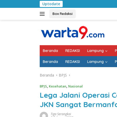
Langsung
Uptodate
Pemkab Lampung Selata
ke
konten
Box Redaksi
Beranda
REDAKSI
Lampung
P
Beranda
REDAKSI
Lampung
P
Beranda
BPJS
BPJS
,
Kesehatan
,
Nasional
Lega Jalani Operasi C
JKN Sangat Bermanf
Tiga Serangkai