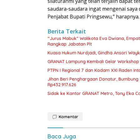
silaturahmi yang telah terjalin dapat t
saudara-saudara ingat mengenai saya d
Penjabat Bupati Pringsewu,” harapnya
Berita Terkait
“Jurus Mabuk” Walikota Eva Dwiana, Empat
Rangkap Jabatan Plt
Kuasa Hukum Nurdjadi, Gindha Ansori Way
GRANAT Lampung Kembali Gelar Workshop 
PTPN I Regional 7 dan Kodam XXI Raden In
Jihan Beri Penghargaan Donatur, Bumbun
Rp432.917.626
‎Sidak ke Kantor GRANAT Metro, Tony Eka C
Komentar
Baca Juga