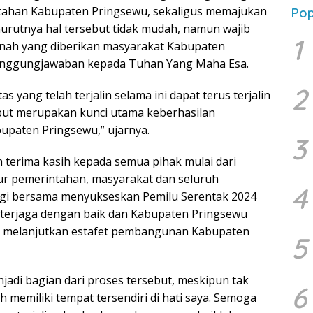
ntahan Kabupaten Pringsewu, sekaligus memajukan
Pop
rutnya hal tersebut tidak mudah, namun wajib
1
anah yang diberikan masyarakat Kabupaten
anggungjawaban kepada Tuhan Yang Maha Esa.
2
s yang telah terjalin selama ini dapat terus terjalin
sebut merupakan kunci utama keberhasilan
paten Pringsewu,” ujarnya.
3
 terima kasih kepada semua pihak mulai dari
sur pemerintahan, masyarakat dan seluruh
4
ergi bersama menyukseskan Pemilu Serentak 2024
t terjaga dengan baik dan Kabupaten Pringsewu
an melanjutkan estafet pembangunan Kabupaten
5
adi bagian dari proses tersebut, meskipun tak
6
memiliki tempat tersendiri di hati saya. Semoga