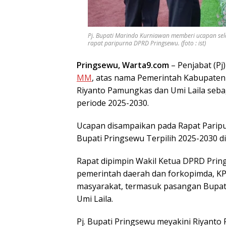
Pj. Bupati Marindo Kurniawan memberi ucapan sela
rapat paripurna DPRD Pringsewu. (foto : ist)
Pringsewu, Warta9.com
– Penjabat (Pj
MM
, atas nama Pemerintah Kabupate
Riyanto Pamungkas dan Umi Laila sebag
periode 2025-2030.
Ucapan disampaikan pada Rapat Pari
Bupati Pringsewu Terpilih 2025-2030 d
Rapat dipimpin Wakil Ketua DPRD Prin
pemerintah daerah dan forkopimda, K
masyarakat, termasuk pasangan Bupati
Umi Laila.
Pj. Bupati Pringsewu meyakini Riyant