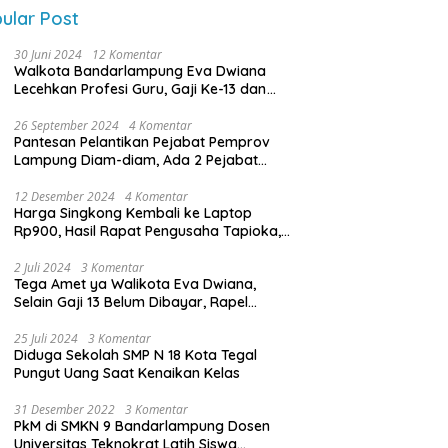
ular Post
30 Juni 2024
12 Komentar
Walkota Bandarlampung Eva Dwiana
Lecehkan Profesi Guru, Gaji Ke-13 dan
THR Tidak Dibayarkan
26 September 2024
4 Komentar
Pantesan Pelantikan Pejabat Pemprov
Lampung Diam-diam, Ada 2 Pejabat
yang Dilantik Masih Golongan III/b
12 Desember 2024
4 Komentar
Harga Singkong Kembali ke Laptop
Rp900, Hasil Rapat Pengusaha Tapioka,
Petani Singkong dengan Pj. Gubernur
Lampung
2 Juli 2024
3 Komentar
Tega Amet ya Walikota Eva Dwiana,
Selain Gaji 13 Belum Dibayar, Rapel
Kenaikan Gaji 2 Bulan Juga Belum
Dibayar
25 Juli 2024
3 Komentar
Diduga Sekolah SMP N 18 Kota Tegal
Pungut Uang Saat Kenaikan Kelas
31 Desember 2022
3 Komentar
PkM di SMKN 9 Bandarlampung Dosen
Universitas Teknokrat Latih Siswa