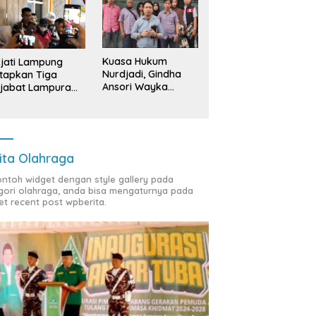
Kuasa Hukum
jati Lampung
Nurdjadi, Gindha
tapkan Tiga
Ansori Wayka
jabat Lampura
Laporkan
ersangka
Penyerobotan
Tanah ke Polda
Lampung
ita Olahraga
contoh widget dengan style gallery pada
gori olahraga, anda bisa mengaturnya pada
et recent post wpberita.