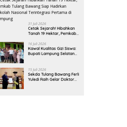
31 Juli 2026
Cetak Sejarah! Hibahkan
Tanah 19 Hektar, Pemkab
Tulang Bawang Siap
Hadirkan Sekolah Nasional
16 Juli 2026
Kawal Kualitas Gizi Siswa:
Terintegrasi Pertama di
Bupati Lampung Selatan
Lampung
dan Kajati Lampung Tinjau
Langsung Program Makan
Bergizi Gratis di Natar
15 Juli 2026
Sekda Tulang Bawang Ferli
Yuledi Raih Gelar Doktor
Unila, Angkat Model P4GN
Berbasis Kearifan Lokal