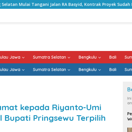
ni Jalan RA Basyid, Kontrak Proyek Sudah Rampung
B
ulau Jawa
Sumatra Selatan
Bengkulu
Bali
Sum
ulau Jawa
Sumatra Selatan
Bengkulu
Bali
Sum
B
In
an
amat kepada Riyanto-Umi
Pe
l Bupati Pringsewu Terpilih
Wa