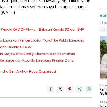
erus terjalin, dan berharap kesan yang baiklah yang
an istri selamas setahun saya bertugas sebagai
.
(W9-jm)
Ber
Ini 
post
 Kepala OPD Di-Plh-kan, Belasan Kepala SD dan SMP
pada
ka Laporkan Penyerobotan Tanah ke Polda Lampung
dan Orientasi P4GN
tan Kerja Sama Sinergi Ekonomi dan Keamanan
g Kemanusiaan Kwarda Lampung Himpun Dana
andra Beri Arahan Roda Organisasi
6 Agu
Pemk
RA B
24 Me
Bupa