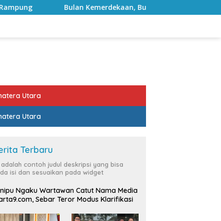
ulan Kemerdekaan, Bupati Lampung Selatan Ajak ASN Perkuat 
atera Utara
atera Utara
erita Terbaru
i adalah contoh judul deskripsi yang bisa
da isi dan sesuaikan pada widget
nipu Ngaku Wartawan Catut Nama Media
rta9.com, Sebar Teror Modus Klarifikasi