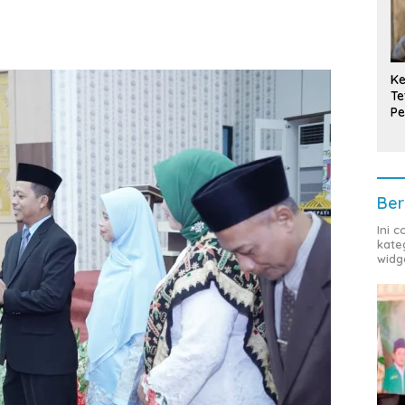
Ke
Te
Pe
T
Ber
Ini 
kate
widg