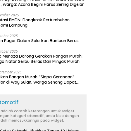
, Warga: Acara Begini Harus Sering Digelar
vember 2025
stasi PMDN, Dongkrak Pertumbuhan
nomi Lampung
tober 2025
n Pagar Dalam Salurkan Bantuan Beras
tober 2025
o Menoza Dorong Gerakan Pangan Murah:
a Natar Serbu Beras Dan Minyak Murah
eptember 2025
akan Pangan Murah “Siapa Gerangan”
lar di Way Sulan, Warga Senang Dapat
a Bersubsidi
tomotif
i adalah contoh keterangan untuk widget
ngan kategori otomotif, anda bisa dengan
dah memasukkannya pada widget.