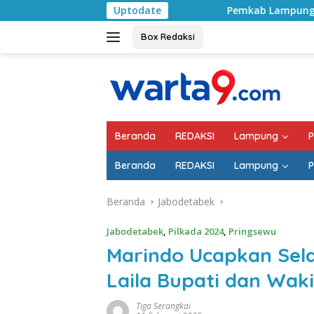
Langsung
Uptodate
Pemkab Lampung Selatan Mulai Tanga
ke
konten
Box Redaksi
Beranda
REDAKSI
Lampung
P
Beranda
REDAKSI
Lampung
P
Beranda
Jabodetabek
Jabodetabek
,
Pilkada 2024
,
Pringsewu
Marindo Ucapkan Sel
Laila Bupati dan Waki
Tiga Serangkai