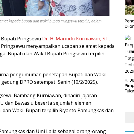
Peng
mat kepada bupati dan wakil bupati Pringsewu terpilih, dalam
Dilan
) Bupati Pringsewu
Dr. H. Marindo Kurniawan, ST,
n Pringsewu menyampaikan ucapan selamat kepada
ai Bupati dan Wakil Bupati Pringsewu terpilih
purna pengumuman penetapan Bupati dan Wakil
H. J
i gedung DPRD setempat, Senin (10/2/2025).
Pim
Tula
gsewu Bambang Kurniawan, dihadiri jajaran
Targ
Terb
PU dan Bawaslu beserta sejumlah elemen
202
 dan Wakil Bupati terpilih Riyanto Pamungkas dan
o Pamungkas dan Umi Laila sebagai orang-orang