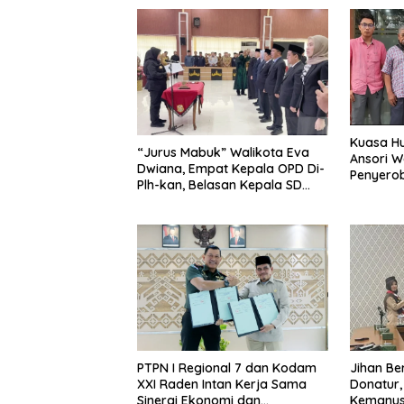
Kuasa Hu
“Jurus Mabuk” Walikota Eva
Ansori 
Dwiana, Empat Kepala OPD Di-
Penyerob
Plh-kan, Belasan Kepala SD
Lampun
dan SMP Rangkap Jabatan Plt
PTPN I Regional 7 dan Kodam
Jihan Be
XXI Raden Intan Kerja Sama
Donatur
Sinergi Ekonomi dan
Kemanus