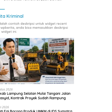
Membuat Program Mobil RC Berbasis IoT
ita Kriminal
adalah contoh deskripsi untuk widget recent
 wpberita, anda bisa memasukkan deskripsi
 widget ini.
stus 2026
ab Lampung Selatan Mulai Tangani Jalan
asyid, Kontrak Proyek Sudah Rampung
i 2026
ti Egi Borong Produk UMKM di IDS Sumatra