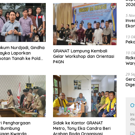
2026
5 No
Inve
Eko
13 Ok
Peko
kum Nurdjadi, Gindha
GRANAT Lampung Kembali
10 Ok
Wayka Laporkan
Gelar Workshop dan Orientasi
Rick
otan Tanah ke Polda
P4GN
Warg
g
29 S
Ger
Dige
Harg
O
In
de
ri Penghargaan
‎Sidak ke Kantor GRANAT
mu
, Bumbung
Metro, Tony Eka Candra Beri
iaan Kwarda
Arahan Roda Organisasi