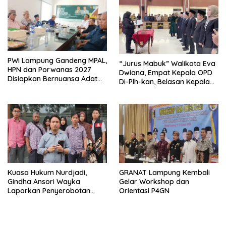
PWI Lampung Gandeng MPAL,
“Jurus Mabuk” Walikota Eva
HPN dan Porwanas 2027
Dwiana, Empat Kepala OPD
Disiapkan Bernuansa Adat
Di-Plh-kan, Belasan Kepala
Sai Bumi Ruwa Jurai
SD dan SMP Rangkap
Jabatan Plt
Kuasa Hukum Nurdjadi,
GRANAT Lampung Kembali
Gindha Ansori Wayka
Gelar Workshop dan
Laporkan Penyerobotan
Orientasi P4GN
Tanah ke Polda Lampung