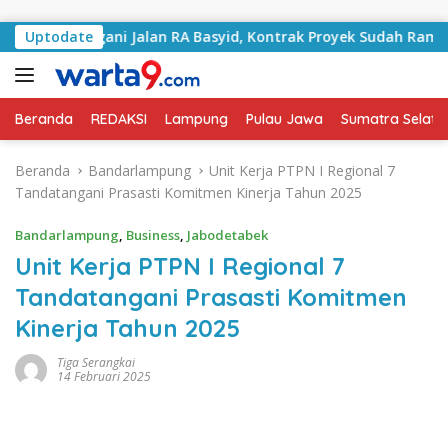
Langsung ke konten
 Tangani Jalan RA Basyid, Kontrak Proyek Sudah Rampung
Uptodate
Beranda
REDAKSI
Lampung
Pulau Jawa
Sumatra Selata
Beranda
Bandarlampung
Unit Kerja PTPN I Regional 7
Tandatangani Prasasti Komitmen Kinerja Tahun 2025
Bandarlampung
,
Business
,
Jabodetabek
Unit Kerja PTPN I Regional 7
Tandatangani Prasasti Komitmen
Kinerja Tahun 2025
Tiga Serangkai
14 Februari 2025