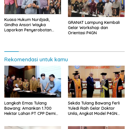
Kuasa Hukum Nurdjadi,
GRANAT Lampung Kembali
Gindha Ansori Wayka
Gelar Workshop dan
Laporkan Penyerobotan
Orientasi P4GN
Tanah ke Polda Lampung
Rekomendasi untuk kamu
Langkah Emas Tulang
Sekda Tulang Bawang Ferli
Bawang: Amankan 1.700
Yuledi Raih Gelar Doktor
Hektar Lahan PT CPP Demi
Unila, Angkat Model P4GN
Kembangkan Kawasan
Berbasis Kearifan Lokal
Ekonomi Biru