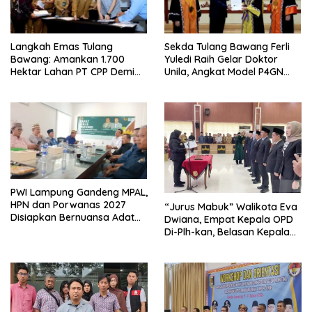
Langkah Emas Tulang
Sekda Tulang Bawang Ferli
Bawang: Amankan 1.700
Yuledi Raih Gelar Doktor
Hektar Lahan PT CPP Demi
Unila, Angkat Model P4GN
Kembangkan Kawasan
Berbasis Kearifan Lokal
Ekonomi Biru
PWI Lampung Gandeng MPAL,
HPN dan Porwanas 2027
“Jurus Mabuk” Walikota Eva
Disiapkan Bernuansa Adat
Dwiana, Empat Kepala OPD
Sai Bumi Ruwa Jurai
Di-Plh-kan, Belasan Kepala
SD dan SMP Rangkap
Jabatan Plt