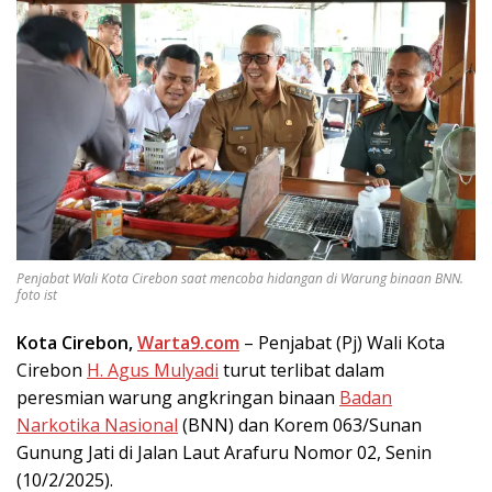
Penjabat Wali Kota Cirebon saat mencoba hidangan di Warung binaan BNN.
foto ist
Kota Cirebon,
Warta9.com
– Penjabat (Pj) Wali Kota
Cirebon
H. Agus Mulyadi
turut terlibat dalam
peresmian warung angkringan binaan
Badan
Narkotika Nasional
(BNN) dan Korem 063/Sunan
Gunung Jati di Jalan Laut Arafuru Nomor 02, Senin
(10/2/2025).