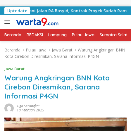
Langsung ke konten
angani Jalan RA Basyid, Kontrak Proyek Sudah Rampung
Uptodate
Beranda
REDAKSI
Lampung
Pulau Jawa
Sumatra Selata
Beranda
Pulau Jawa
Jawa Barat
Warung Angkringan BNN
Kota Cirebon Diresmikan, Sarana Informasi P4GN
Jawa Barat
Warung Angkringan BNN Kota
Cirebon Diresmikan, Sarana
Informasi P4GN
Tiga Serangkai
10 Februari 2025