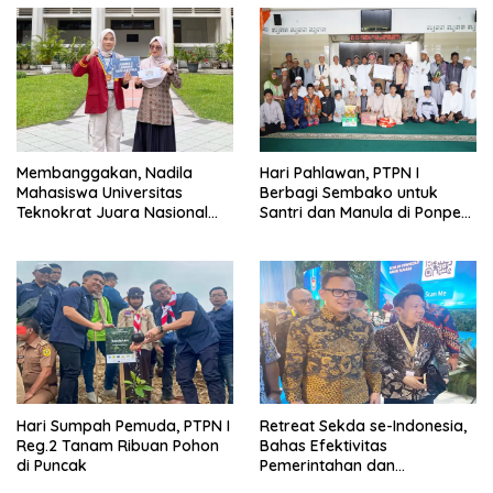
Membanggakan, Nadila
Hari Pahlawan, PTPN I
Mahasiswa Universitas
Berbagi Sembako untuk
Teknokrat Juara Nasional
Santri dan Manula di Ponpes
Lomba Esai Matematika
Depok
Hari Sumpah Pemuda, PTPN I
Retreat Sekda se-Indonesia,
Reg.2 Tanam Ribuan Pohon
Bahas Efektivitas
di Puncak
Pemerintahan dan
Sinkronisasi Program Pusat–