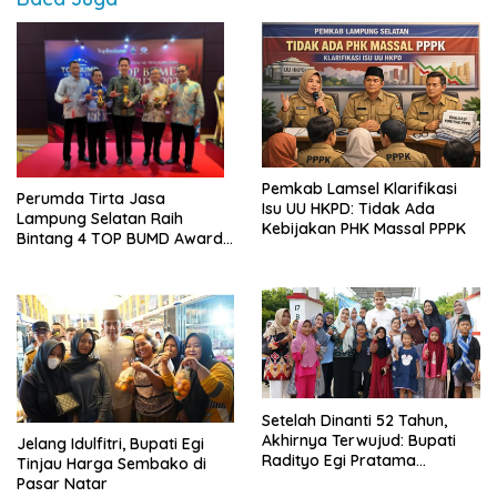
Pemkab Lamsel Klarifikasi
Perumda Tirta Jasa
Isu UU HKPD: Tidak Ada
Lampung Selatan Raih
Kebijakan PHK Massal PPPK
Bintang 4 TOP BUMD Awards
2026, Tiga Penghargaan
Sekaligus Diborong
Setelah Dinanti 52 Tahun,
Akhirnya Terwujud: Bupati
Jelang Idulfitri, Bupati Egi
Radityo Egi Pratama
Tinjau Harga Sembako di
Resmikan Jalan Kota
Pasar Natar