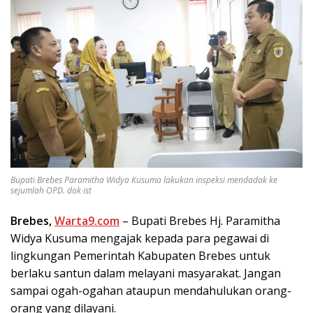
Bupati Brebes Paramitha Widya Kusuma lakukan inspeksi mendadak ke
sejumlah OPD. dok ist
Brebes,
Warta9.com
– Bupati Brebes Hj. Paramitha
Widya Kusuma mengajak kepada para pegawai di
lingkungan Pemerintah Kabupaten Brebes untuk
berlaku santun dalam melayani masyarakat. Jangan
sampai ogah-ogahan ataupun mendahulukan orang-
orang yang dilayani.