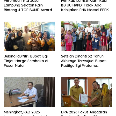
Perumda Tirta Jasa
Pemkab Lamsel Klarifikasi
Lampung Selatan Raih
Isu UU HKPD: Tidak Ada
Bintang 4 TOP BUMD Awards
Kebijakan PHK Massal PPPK
2026, Tiga Penghargaan
Sekaligus Diborong
Jelang Idulfitri, Bupati Egi
Setelah Dinanti 52 Tahun,
Tinjau Harga Sembako di
Akhirnya Terwujud: Bupati
Pasar Natar
Radityo Egi Pratama
Resmikan Jalan Kota
Dalam–Budidaya
Meningkat, PAD 2025
DPA 2026 Fokus Anggaran