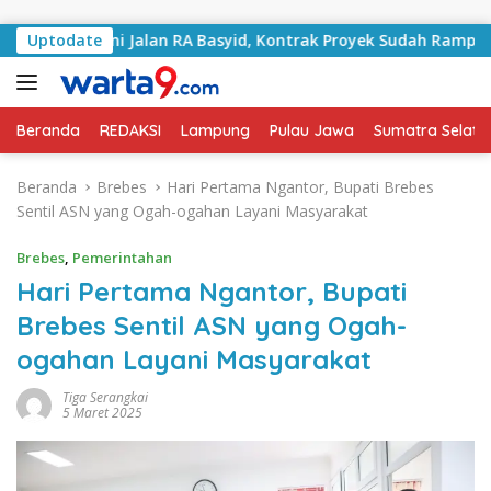
Langsung ke konten
angani Jalan RA Basyid, Kontrak Proyek Sudah Rampung
Uptodate
Beranda
REDAKSI
Lampung
Pulau Jawa
Sumatra Selata
Beranda
Brebes
Hari Pertama Ngantor, Bupati Brebes
Sentil ASN yang Ogah-ogahan Layani Masyarakat
Brebes
,
Pemerintahan
Hari Pertama Ngantor, Bupati
Brebes Sentil ASN yang Ogah-
ogahan Layani Masyarakat
Tiga Serangkai
5 Maret 2025