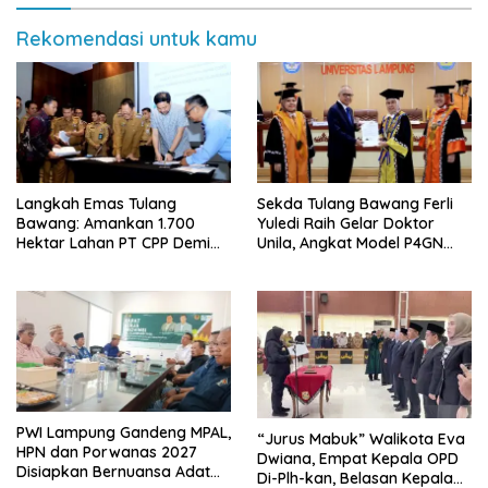
Rekomendasi untuk kamu
Langkah Emas Tulang
Sekda Tulang Bawang Ferli
Bawang: Amankan 1.700
Yuledi Raih Gelar Doktor
Hektar Lahan PT CPP Demi
Unila, Angkat Model P4GN
Kembangkan Kawasan
Berbasis Kearifan Lokal
Ekonomi Biru
PWI Lampung Gandeng MPAL,
“Jurus Mabuk” Walikota Eva
HPN dan Porwanas 2027
Dwiana, Empat Kepala OPD
Disiapkan Bernuansa Adat
Di-Plh-kan, Belasan Kepala