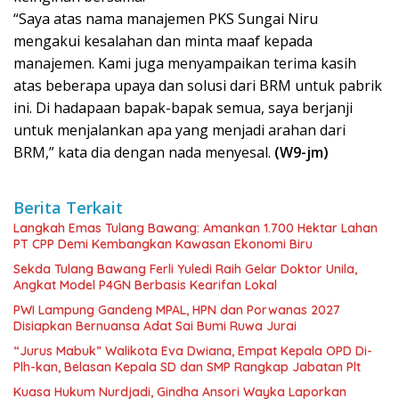
“Saya atas nama manajemen PKS Sungai Niru
mengakui kesalahan dan minta maaf kepada
manajemen. Kami juga menyampaikan terima kasih
atas beberapa upaya dan solusi dari BRM untuk pabrik
ini. Di hadapaan bapak-bapak semua, saya berjanji
untuk menjalankan apa yang menjadi arahan dari
BRM,” kata dia dengan nada menyesal.
(W9-jm)
Berita Terkait
Langkah Emas Tulang Bawang: Amankan 1.700 Hektar Lahan
PT CPP Demi Kembangkan Kawasan Ekonomi Biru
Sekda Tulang Bawang Ferli Yuledi Raih Gelar Doktor Unila,
Angkat Model P4GN Berbasis Kearifan Lokal
PWI Lampung Gandeng MPAL, HPN dan Porwanas 2027
Disiapkan Bernuansa Adat Sai Bumi Ruwa Jurai
“Jurus Mabuk” Walikota Eva Dwiana, Empat Kepala OPD Di-
Plh-kan, Belasan Kepala SD dan SMP Rangkap Jabatan Plt
Kuasa Hukum Nurdjadi, Gindha Ansori Wayka Laporkan