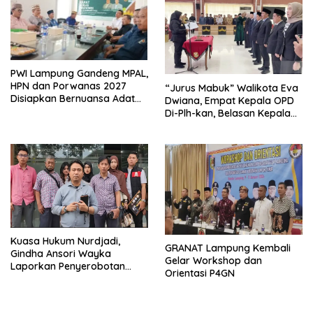
PWI Lampung Gandeng MPAL,
HPN dan Porwanas 2027
“Jurus Mabuk” Walikota Eva
Disiapkan Bernuansa Adat
Dwiana, Empat Kepala OPD
Sai Bumi Ruwa Jurai
Di-Plh-kan, Belasan Kepala
SD dan SMP Rangkap
Jabatan Plt
Kuasa Hukum Nurdjadi,
GRANAT Lampung Kembali
Gindha Ansori Wayka
Gelar Workshop dan
Laporkan Penyerobotan
Orientasi P4GN
Tanah ke Polda Lampung