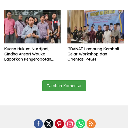
Sai Bumi Ruwa Jurai
SD dan SMP Rangkap
Jabatan Plt
Kuasa Hukum Nurdjadi,
GRANAT Lampung Kembali
Gindha Ansori Wayka
Gelar Workshop dan
Laporkan Penyerobotan
Orientasi P4GN
Tanah ke Polda Lampung
Tambah Komentar