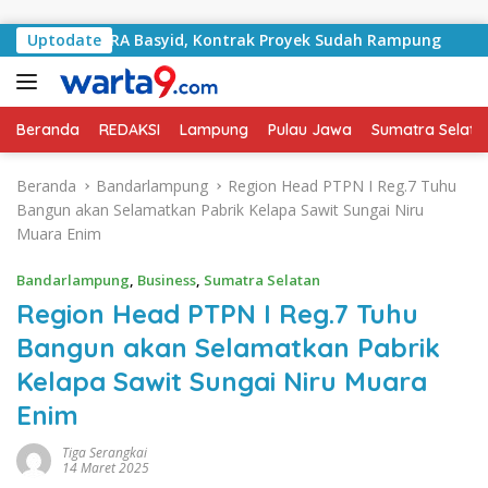
Langsung ke konten
n RA Basyid, Kontrak Proyek Sudah Rampung
Uptodate
Bulan Kem
Beranda
REDAKSI
Lampung
Pulau Jawa
Sumatra Selata
Beranda
Bandarlampung
Region Head PTPN I Reg.7 Tuhu
Bangun akan Selamatkan Pabrik Kelapa Sawit Sungai Niru
Muara Enim
Bandarlampung
,
Business
,
Sumatra Selatan
Region Head PTPN I Reg.7 Tuhu
Bangun akan Selamatkan Pabrik
Kelapa Sawit Sungai Niru Muara
Enim
Tiga Serangkai
14 Maret 2025