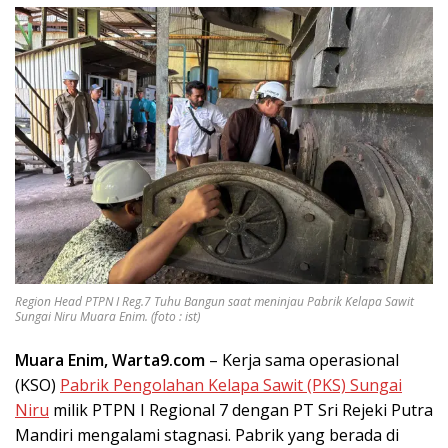
Region Head PTPN I Reg.7 Tuhu Bangun saat meninjau Pabrik Kelapa Sawit
Sungai Niru Muara Enim. (foto : ist)
Muara Enim, Warta9.com
– Kerja sama operasional
(KSO)
Pabrik Pengolahan Kelapa Sawit (PKS) Sungai
Niru
milik PTPN I Regional 7 dengan PT Sri Rejeki Putra
Mandiri mengalami stagnasi. Pabrik yang berada di