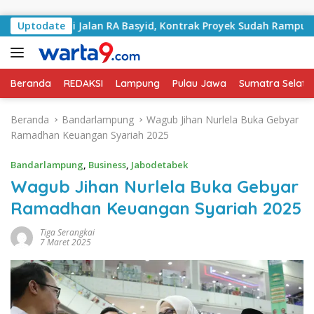
Langsung ke konten
ngani Jalan RA Basyid, Kontrak Proyek Sudah Rampung
Uptodate
Beranda
REDAKSI
Lampung
Pulau Jawa
Sumatra Selata
Beranda
Bandarlampung
Wagub Jihan Nurlela Buka Gebyar
Ramadhan Keuangan Syariah 2025
Bandarlampung
,
Business
,
Jabodetabek
Wagub Jihan Nurlela Buka Gebyar
Ramadhan Keuangan Syariah 2025
Tiga Serangkai
7 Maret 2025