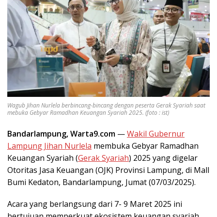
Wagub Jihan Nurlela berbincang-bincang dengan peserta Gerak Syariah saat
mebuka Gebyar Ramadhan Keuangan Syariah 2025. (foto : ist)
Bandarlampung, Warta9.com
—
Wakil Gubernur
Lampung Jihan Nurlela
membuka Gebyar Ramadhan
Keuangan Syariah (
Gerak Syariah
) 2025 yang digelar
Otoritas Jasa Keuangan (OJK) Provinsi Lampung, di Mall
Bumi Kedaton, Bandarlampung, Jumat (07/03/2025).
Acara yang berlangsung dari 7- 9 Maret 2025 ini
bertujuan memperkuat ekosistem keuangan syariah