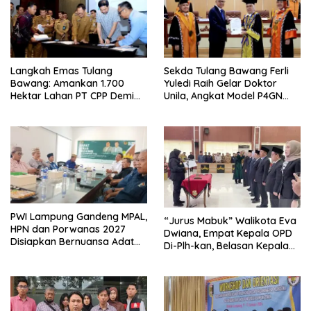
Langkah Emas Tulang
Sekda Tulang Bawang Ferli
Bawang: Amankan 1.700
Yuledi Raih Gelar Doktor
Hektar Lahan PT CPP Demi
Unila, Angkat Model P4GN
Kembangkan Kawasan
Berbasis Kearifan Lokal
Ekonomi Biru
PWI Lampung Gandeng MPAL,
“Jurus Mabuk” Walikota Eva
HPN dan Porwanas 2027
Dwiana, Empat Kepala OPD
Disiapkan Bernuansa Adat
Di-Plh-kan, Belasan Kepala
Sai Bumi Ruwa Jurai
SD dan SMP Rangkap
Jabatan Plt