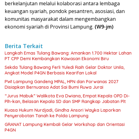
berkelanjutan melalui kolaborasi antara lembaga
keuangan syariah, pondok pesantren, asosiasi, dan
komunitas masyarakat dalam mengembangkan
ekonomi syariah di Provinsi Lampung.
(W9-jm)
Berita Terkait
Langkah Emas Tulang Bawang: Amankan 1.700 Hektar Lahan
PT CPP Demi Kembangkan Kawasan Ekonomi Biru
Sekda Tulang Bawang Ferli Yuledi Raih Gelar Doktor Unila,
Angkat Model P4GN Berbasis Kearifan Lokal
PWI Lampung Gandeng MPAL, HPN dan Porwanas 2027
Disiapkan Bernuansa Adat Sai Bumi Ruwa Jurai
“Jurus Mabuk” Walikota Eva Dwiana, Empat Kepala OPD Di-
Plh-kan, Belasan Kepala SD dan SMP Rangkap Jabatan Plt
Kuasa Hukum Nurdjadi, Gindha Ansori Wayka Laporkan
Penyerobotan Tanah ke Polda Lampung
GRANAT Lampung Kembali Gelar Workshop dan Orientasi
P4GN