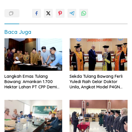
Baca Juga
Langkah Emas Tulang
Sekda Tulang Bawang Ferli
Bawang: Amankan 1.700
Yuledi Raih Gelar Doktor
Hektar Lahan PT CPP Demi
Unila, Angkat Model P4GN
Kembangkan Kawasan
Berbasis Kearifan Lokal
Ekonomi Biru