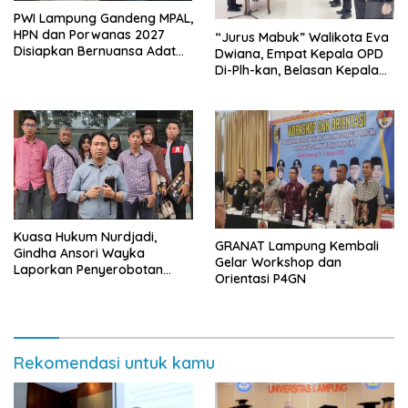
PWI Lampung Gandeng MPAL,
HPN dan Porwanas 2027
“Jurus Mabuk” Walikota Eva
Disiapkan Bernuansa Adat
Dwiana, Empat Kepala OPD
Sai Bumi Ruwa Jurai
Di-Plh-kan, Belasan Kepala
SD dan SMP Rangkap
Jabatan Plt
Kuasa Hukum Nurdjadi,
GRANAT Lampung Kembali
Gindha Ansori Wayka
Gelar Workshop dan
Laporkan Penyerobotan
Orientasi P4GN
Tanah ke Polda Lampung
Rekomendasi untuk kamu