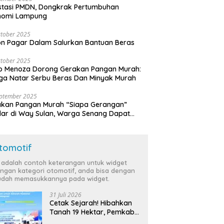
stasi PMDN, Dongkrak Pertumbuhan
nomi Lampung
tober 2025
n Pagar Dalam Salurkan Bantuan Beras
tober 2025
o Menoza Dorong Gerakan Pangan Murah:
a Natar Serbu Beras Dan Minyak Murah
eptember 2025
akan Pangan Murah “Siapa Gerangan”
lar di Way Sulan, Warga Senang Dapat
a Bersubsidi
tomotif
i adalah contoh keterangan untuk widget
ngan kategori otomotif, anda bisa dengan
dah memasukkannya pada widget.
31 Juli 2026
Cetak Sejarah! Hibahkan
Tanah 19 Hektar, Pemkab
Tulang Bawang Siap