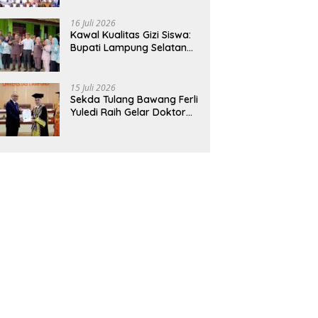
Hadirkan Sekolah Nasional
Terintegrasi Pertama di
16 Juli 2026
Lampung
Kawal Kualitas Gizi Siswa:
Bupati Lampung Selatan
dan Kajati Lampung Tinjau
Langsung Program Makan
Bergizi Gratis di Natar
15 Juli 2026
Sekda Tulang Bawang Ferli
Yuledi Raih Gelar Doktor
Unila, Angkat Model P4GN
Berbasis Kearifan Lokal