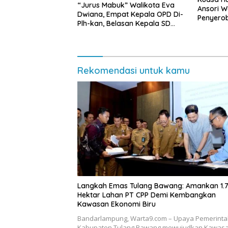
“Jurus Mabuk” Walikota Eva
Ansori 
Dwiana, Empat Kepala OPD Di-
Penyerob
Plh-kan, Belasan Kepala SD
Lampun
dan SMP Rangkap Jabatan Plt
Rekomendasi untuk kamu
Langkah Emas Tulang Bawang: Amankan 1.
Hektar Lahan PT CPP Demi Kembangkan
Kawasan Ekonomi Biru
Bandarlampung, Warta9.com – Upaya Pemerint
Kabupaten Tulang Bawang mewujudkan Kawas