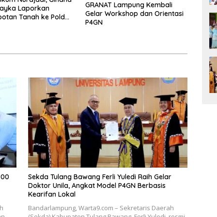
GRANAT Lampung Kembali
Wayka Laporkan
Gelar Workshop dan Orientasi
otan Tanah ke Polda
P4GN
g
700
Sekda Tulang Bawang Ferli Yuledi Raih Gelar
Doktor Unila, Angkat Model P4GN Berbasis
Kearifan Lokal
ah
Bandarlampung, Warta9.com – Sekretaris Daerah
an
(Sekda) Kabupaten Tulang Bawang, Ferli Yuledi, resmi