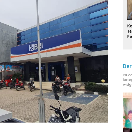
Ke
Te
Pe
T
Ber
Ini 
kate
widg