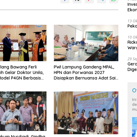
Inve
Eko
13 Ok
Peko
10 Ok
Rick
Warg
29 S
Ger
lang Bawang Ferli
PWI Lampung Gandeng MPAL,
Dige
ih Gelar Doktor Unila,
HPN dan Porwanas 2027
Harg
odel P4GN Berbasis
Disiapkan Bernuansa Adat Sai
 Lokal
Bumi Ruwa Jurai
O
In
de
mu
kum Nurdjadi, Gindha