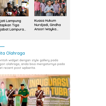
Kuasa Hukum
jati Lampung
Nurdjadi, Gindha
tapkan Tiga
Ansori Wayka
jabat Lampura
Laporkan
ersangka
Penyerobotan
Tanah ke Polda
Lampung
ita Olahraga
contoh widget dengan style gallery pada
gori olahraga, anda bisa mengaturnya pada
et recent post wpberita.