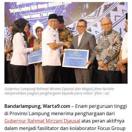
Gubernur Lampung Rahmat Mirzani Djausal dan Wagub Jihan Nurlela
menyerahkan piagam penghargaan kepada para rektor. (foto : ist)
Bandarlampung, Warta9.com
– Enam perguruan tinggi
di Provinsi Lampung menerima penghargaan dari
Gubernur Rahmat Mirzani Djausal
atas peran aktifnya
dalam menjadi fasilitator dan kolaborator Focus Group