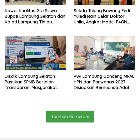
Kawal Kualitas Gizi Siswa:
Sekda Tulang Bawang Ferli
Bupati Lampung Selatan dan
Yuledi Raih Gelar Doktor
Kajati Lampung Tinjau
Unila, Angkat Model P4GN
Langsung Program Makan
Berbasis Kearifan Lokal
Bergizi Gratis di Natar
Disdik Lampung Selatan
PWI Lampung Gandeng MPAL,
Pastikan SPMB Berjalan
HPN dan Porwanas 2027
Transparan, Masyarakat
Disiapkan Bernuansa Adat
Diminta Waspadai Calo
Sai Bumi Ruwa Jurai
Tambah Komentar