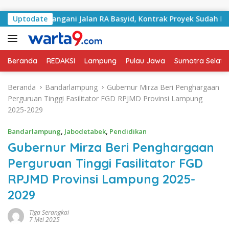
Langsung ke konten
lai Tangani Jalan RA Basyid, Kontrak Proyek Sudah Rampung
Uptodate
Beranda
REDAKSI
Lampung
Pulau Jawa
Sumatra Selata
Beranda
Bandarlampung
Gubernur Mirza Beri Penghargaan
Perguruan Tinggi Fasilitator FGD RPJMD Provinsi Lampung
2025-2029
Bandarlampung
,
Jabodetabek
,
Pendidikan
Gubernur Mirza Beri Penghargaan
Perguruan Tinggi Fasilitator FGD
RPJMD Provinsi Lampung 2025-
2029
Tiga Serangkai
7 Mei 2025