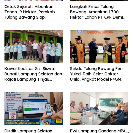
Cetak Sejarah! Hibahkan
Langkah Emas Tulang
Tanah 19 Hektar, Pemkab
Bawang: Amankan 1.700
Tulang Bawang Siap
Hektar Lahan PT CPP Demi
Hadirkan Sekolah Nasional
Kembangkan Kawasan
Terintegrasi Pertama di
Ekonomi Biru
Lampung
Kawal Kualitas Gizi Siswa:
Sekda Tulang Bawang Ferli
Bupati Lampung Selatan dan
Yuledi Raih Gelar Doktor
Kajati Lampung Tinjau
Unila, Angkat Model P4GN
Langsung Program Makan
Berbasis Kearifan Lokal
Bergizi Gratis di Natar
Disdik Lampung Selatan
PWI Lampung Gandeng MPAL,