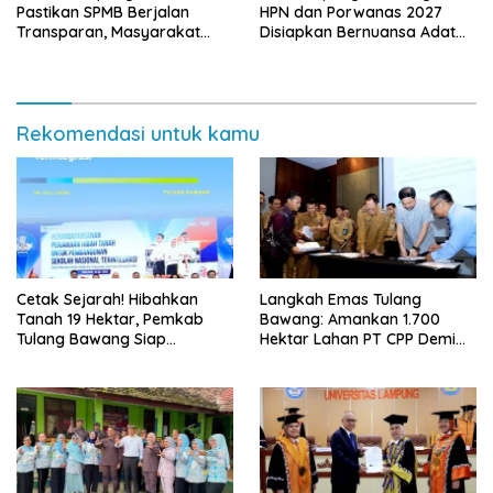
Pastikan SPMB Berjalan
HPN dan Porwanas 2027
Transparan, Masyarakat
Disiapkan Bernuansa Adat
Diminta Waspadai Calo
Sai Bumi Ruwa Jurai
Rekomendasi untuk kamu
Cetak Sejarah! Hibahkan
Langkah Emas Tulang
Tanah 19 Hektar, Pemkab
Bawang: Amankan 1.700
Tulang Bawang Siap
Hektar Lahan PT CPP Demi
Hadirkan Sekolah Nasional
Kembangkan Kawasan
Terintegrasi Pertama di
Ekonomi Biru
Lampung