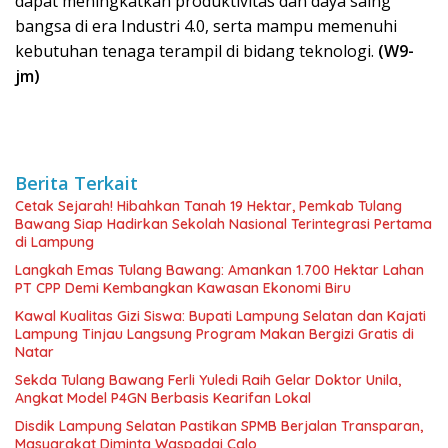
dapat meningkatkan produktivitas dan daya saing
bangsa di era Industri 4.0, serta mampu memenuhi
kebutuhan tenaga terampil di bidang teknologi.
(W9-
jm)
Berita Terkait
Cetak Sejarah! Hibahkan Tanah 19 Hektar, Pemkab Tulang
Bawang Siap Hadirkan Sekolah Nasional Terintegrasi Pertama
di Lampung
Langkah Emas Tulang Bawang: Amankan 1.700 Hektar Lahan
PT CPP Demi Kembangkan Kawasan Ekonomi Biru
Kawal Kualitas Gizi Siswa: Bupati Lampung Selatan dan Kajati
Lampung Tinjau Langsung Program Makan Bergizi Gratis di
Natar
Sekda Tulang Bawang Ferli Yuledi Raih Gelar Doktor Unila,
Angkat Model P4GN Berbasis Kearifan Lokal
Disdik Lampung Selatan Pastikan SPMB Berjalan Transparan,
Masyarakat Diminta Waspadai Calo