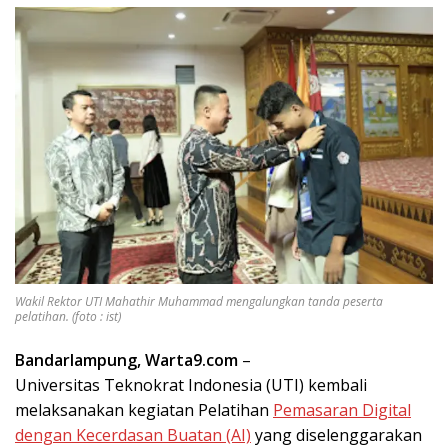
Wakil Rektor UTI Mahathir Muhammad mengalungkan tanda peserta
pelatihan. (foto : ist)
Bandarlampung, Warta9.com
–
Universitas Teknokrat Indonesia (UTI) kembali
melaksanakan kegiatan Pelatihan
Pemasaran Digital
dengan Kecerdasan Buatan (AI)
yang diselenggarakan