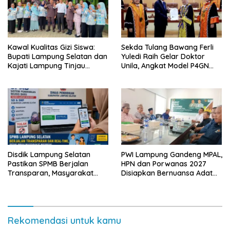
Kawal Kualitas Gizi Siswa:
Sekda Tulang Bawang Ferli
Bupati Lampung Selatan dan
Yuledi Raih Gelar Doktor
Kajati Lampung Tinjau
Unila, Angkat Model P4GN
Langsung Program Makan
Berbasis Kearifan Lokal
Bergizi Gratis di Natar
Disdik Lampung Selatan
PWI Lampung Gandeng MPAL,
Pastikan SPMB Berjalan
HPN dan Porwanas 2027
Transparan, Masyarakat
Disiapkan Bernuansa Adat
Diminta Waspadai Calo
Sai Bumi Ruwa Jurai
Rekomendasi untuk kamu