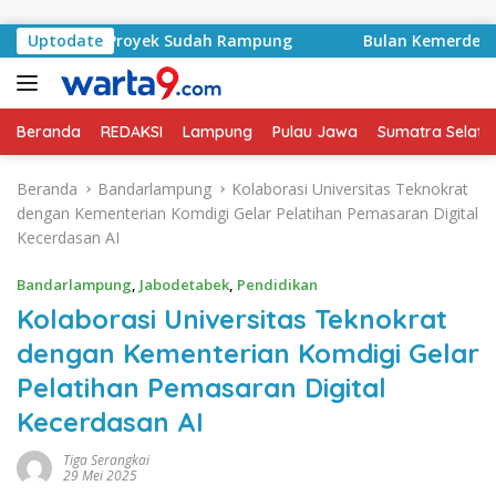
Langsung ke konten
trak Proyek Sudah Rampung
Uptodate
Bulan Kemerdekaan, Bupati
Beranda
REDAKSI
Lampung
Pulau Jawa
Sumatra Selata
Beranda
Bandarlampung
Kolaborasi Universitas Teknokrat
dengan Kementerian Komdigi Gelar Pelatihan Pemasaran Digital
Kecerdasan AI
Bandarlampung
,
Jabodetabek
,
Pendidikan
Kolaborasi Universitas Teknokrat
dengan Kementerian Komdigi Gelar
Pelatihan Pemasaran Digital
Kecerdasan AI
Tiga Serangkai
29 Mei 2025