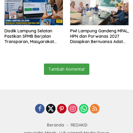
Disdik Lampung Selatan
PWI Lampung Gandeng MPAL,
Pastikan SPMB Berjalan
HPN dan Porwanas 2027
Transparan, Masyarakat
Disiapkan Bernuansa Adat
Diminta Waspadai Calo
Sai Bumi Ruwa Jurai
Tambah Komentar
Beranda
REDAKSI