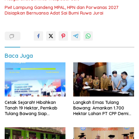
PWI Lampung Gandeng MPAL, HPN dan Porwanas 2027
Disiapkan Bernuansa Adat Sai Bumi Ruwa Jurai
Baca Juga
Cetak Sejarah! Hibahkan
Langkah Emas Tulang
Tanah 19 Hektar, Pemkab
Bawang: Amankan 1.700
Tulang Bawang Siap
Hektar Lahan PT CPP Demi
Hadirkan Sekolah Nasional
Kembangkan Kawasan
Terintegrasi Pertama di
Ekonomi Biru
Lampung