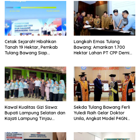
Cetak Sejarah! Hibahkan
Langkah Emas Tulang
Tanah 19 Hektar, Pemkab
Bawang: Amankan 1.700
Tulang Bawang Siap
Hektar Lahan PT CPP Demi
Hadirkan Sekolah Nasional
Kembangkan Kawasan
Terintegrasi Pertama di
Ekonomi Biru
Lampung
Kawal Kualitas Gizi Siswa:
Sekda Tulang Bawang Ferli
Bupati Lampung Selatan dan
Yuledi Raih Gelar Doktor
Kajati Lampung Tinjau
Unila, Angkat Model P4GN
Langsung Program Makan
Berbasis Kearifan Lokal
Bergizi Gratis di Natar