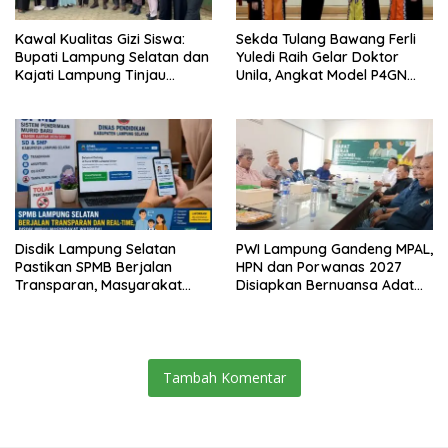
Kawal Kualitas Gizi Siswa:
Sekda Tulang Bawang Ferli
Bupati Lampung Selatan dan
Yuledi Raih Gelar Doktor
Kajati Lampung Tinjau
Unila, Angkat Model P4GN
Langsung Program Makan
Berbasis Kearifan Lokal
Bergizi Gratis di Natar
Disdik Lampung Selatan
PWI Lampung Gandeng MPAL,
Pastikan SPMB Berjalan
HPN dan Porwanas 2027
Transparan, Masyarakat
Disiapkan Bernuansa Adat
Diminta Waspadai Calo
Sai Bumi Ruwa Jurai
Tambah Komentar