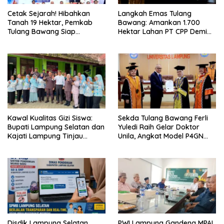
Cetak Sejarah! Hibahkan
Langkah Emas Tulang
Tanah 19 Hektar, Pemkab
Bawang: Amankan 1.700
Tulang Bawang Siap
Hektar Lahan PT CPP Demi
Hadirkan Sekolah Nasional
Kembangkan Kawasan
Terintegrasi Pertama di
Ekonomi Biru
Lampung
Kawal Kualitas Gizi Siswa:
Sekda Tulang Bawang Ferli
Bupati Lampung Selatan dan
Yuledi Raih Gelar Doktor
Kajati Lampung Tinjau
Unila, Angkat Model P4GN
Langsung Program Makan
Berbasis Kearifan Lokal
Bergizi Gratis di Natar
Disdik Lampung Selatan
PWI Lampung Gandeng MPAL,