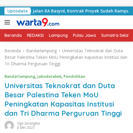
Langsung ke konten
Tangani Jalan RA Basyid, Kontrak Proyek Sudah Rampung
Uptodate
Beranda
REDAKSI
Lampung
Pulau Jawa
Sumatra Selata
Beranda
Bandarlampung
Universitas Teknokrat dan Duta
Besar Palestina Teken MoU Peningkatan Kapasitas Institusi dan
Tri Dharma Perguruan Tinggi
Bandarlampung
,
Jabodetabek
,
Pendidikan
Universitas Teknokrat dan Duta
Besar Palestina Teken MoU
Peningkatan Kapasitas Institusi
dan Tri Dharma Perguruan Tinggi
Tiga Serangkai
8 Mei 2025