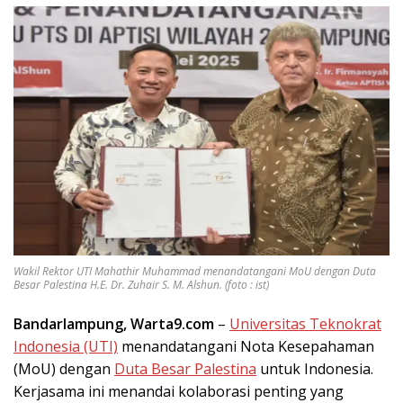
Wakil Rektor UTI Mahathir Muhammad menandatangani MoU dengan Duta
Besar Palestina H.E. Dr. Zuhair S. M. Alshun. (foto : ist)
Bandarlampung, Warta9.com
–
Universitas Teknokrat
Indonesia (UTI)
menandatangani Nota Kesepahaman
(MoU) dengan
Duta Besar Palestina
untuk Indonesia.
Kerjasama ini menandai kolaborasi penting yang