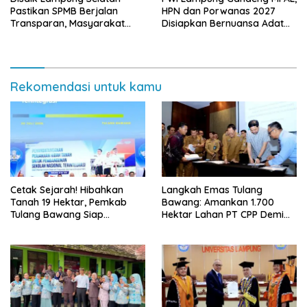
Pastikan SPMB Berjalan
HPN dan Porwanas 2027
Transparan, Masyarakat
Disiapkan Bernuansa Adat
Diminta Waspadai Calo
Sai Bumi Ruwa Jurai
Rekomendasi untuk kamu
Cetak Sejarah! Hibahkan
Langkah Emas Tulang
Tanah 19 Hektar, Pemkab
Bawang: Amankan 1.700
Tulang Bawang Siap
Hektar Lahan PT CPP Demi
Hadirkan Sekolah Nasional
Kembangkan Kawasan
Terintegrasi Pertama di
Ekonomi Biru
Lampung