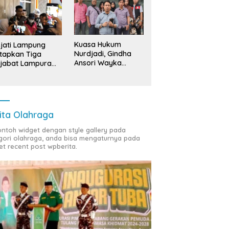
Kuasa Hukum
jati Lampung
Nurdjadi, Gindha
tapkan Tiga
Ansori Wayka
jabat Lampura
Laporkan
ersangka
Penyerobotan
Tanah ke Polda
Lampung
ita Olahraga
contoh widget dengan style gallery pada
gori olahraga, anda bisa mengaturnya pada
et recent post wpberita.