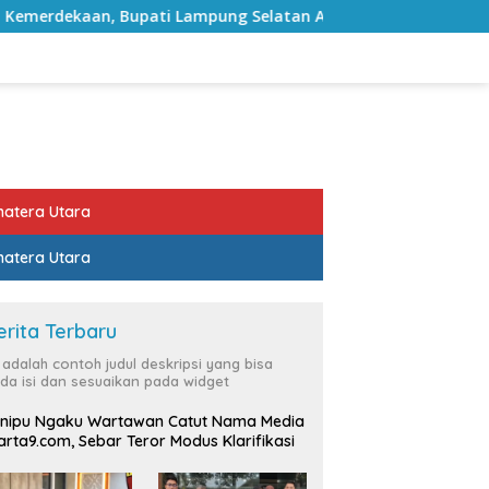
i Lampung Selatan Ajak ASN Perkuat Semangat Pengabdian dan
atera Utara
atera Utara
erita Terbaru
i adalah contoh judul deskripsi yang bisa
da isi dan sesuaikan pada widget
nipu Ngaku Wartawan Catut Nama Media
rta9.com, Sebar Teror Modus Klarifikasi