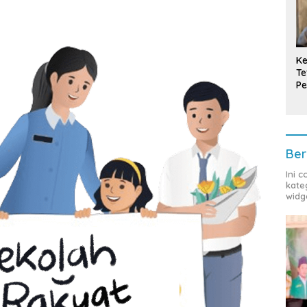
Ke
Te
Pe
T
Ber
Ini 
kate
widg