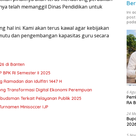
Ber
knya telah memanggil Dinas Pendidikan untuk
Ini 
post
pada
g hal ini. Kami akan terus kawal agar kebijakan
 mutu dan pengembangan kapasitas guru secara
6 di Banten
BPK RI Semester II 2025
 Ramadan dan Idulfitri 1447 H
ong Transformasi Digital Ekonomi Perempuan
6 Agu
Pemk
budsman Terkait Pelayanan Publik 2025
RA B
urnamen Minisoccer IJP
24 Me
Bupa
2026
5 No