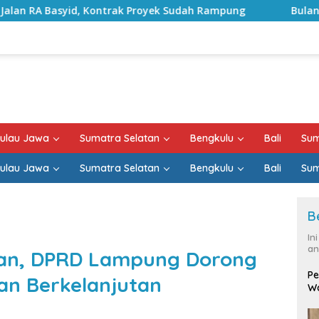
trak Proyek Sudah Rampung
Bulan Kemerdekaan, Bupat
ulau Jawa
Sumatra Selatan
Bengkulu
Bali
Sum
ulau Jawa
Sumatra Selatan
Bengkulu
Bali
Sum
B
In
an
tan, DPRD Lampung Dorong
Pe
an Berkelanjutan
Wa