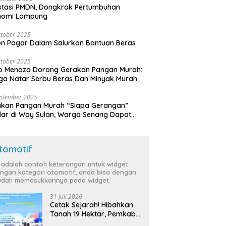
stasi PMDN, Dongkrak Pertumbuhan
nomi Lampung
tober 2025
n Pagar Dalam Salurkan Bantuan Beras
tober 2025
o Menoza Dorong Gerakan Pangan Murah:
a Natar Serbu Beras Dan Minyak Murah
eptember 2025
akan Pangan Murah “Siapa Gerangan”
lar di Way Sulan, Warga Senang Dapat
a Bersubsidi
tomotif
i adalah contoh keterangan untuk widget
ngan kategori otomotif, anda bisa dengan
dah memasukkannya pada widget.
31 Juli 2026
Cetak Sejarah! Hibahkan
Tanah 19 Hektar, Pemkab
Tulang Bawang Siap