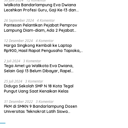
30 Juni 2024
12 Komentar
Walkota Bandarlampung Eva Dwiana
Lecehkan Profesi Guru, Gaji Ke-13 dan
THR Tidak Dibayarkan
26 September 2024
4 Komentar
Pantesan Pelantikan Pejabat Pemprov
Lampung Diam-diam, Ada 2 Pejabat
yang Dilantik Masih Golongan III/b
12 Desember 2024
4 Komentar
Harga Singkong Kembali ke Laptop
Rp900, Hasil Rapat Pengusaha Tapioka,
Petani Singkong dengan Pj. Gubernur
Lampung
2 Juli 2024
3 Komentar
Tega Amet ya Walikota Eva Dwiana,
Selain Gaji 13 Belum Dibayar, Rapel
Kenaikan Gaji 2 Bulan Juga Belum
Dibayar
25 Juli 2024
3 Komentar
Diduga Sekolah SMP N 18 Kota Tegal
Pungut Uang Saat Kenaikan Kelas
31 Desember 2022
3 Komentar
PkM di SMKN 9 Bandarlampung Dosen
Universitas Teknokrat Latih Siswa
Membuat Program Mobil RC Berbasis IoT