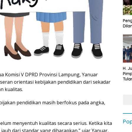
Peng
Dilan
H. J
Pim
 Komisi V DPRD Provinsi Lampung, Yanuar
Tula
ran orientasi kebijakan pendidikan dari sekadar
Targ
 kualitas.
Terb
202
bijakan pendidikan masih berfokus pada angka,
Pop
 belum menyentuh kualitas secara serius. Ketika kita
 jauh dari standar yang diharapkan,” ujar Yanuar,