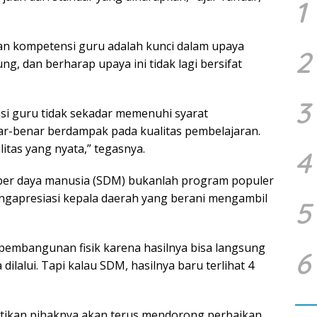
1
 kompetensi guru adalah kunci dalam upaya
2
ng, dan berharap upaya ini tidak lagi bersifat
3
si guru tidak sekadar memenuhi syarat
nar-benar berdampak pada kualitas pembelajaran.
itas yang nyata,” tegasnya.
4
er daya manusia (SDM) bukanlah program populer
mengapresiasi kepala daerah yang berani mengambil
5
 pembangunan fisik karena hasilnya bisa langsung
6
a dilalui. Tapi kalau SDM, hasilnya baru terlihat 4
tikan pihaknya akan terus mendorong perbaikan