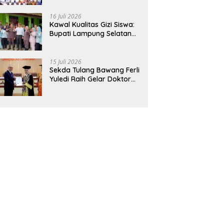
Hadirkan Sekolah Nasional
Terintegrasi Pertama di
16 Juli 2026
Lampung
Kawal Kualitas Gizi Siswa:
Bupati Lampung Selatan
dan Kajati Lampung Tinjau
Langsung Program Makan
Bergizi Gratis di Natar
15 Juli 2026
Sekda Tulang Bawang Ferli
Yuledi Raih Gelar Doktor
Unila, Angkat Model P4GN
Berbasis Kearifan Lokal