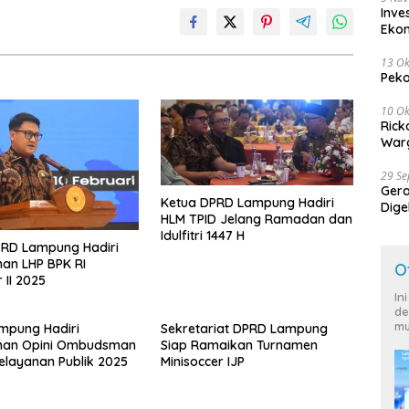
Inve
Eko
13 Ok
Peko
10 Ok
Rick
Warg
29 S
Ger
Ketua DPRD Lampung Hadiri
Dige
HLM TPID Jelang Ramadan dan
Harg
Idulfitri 1447 H
PRD Lampung Hadiri
an LHP BPK RI
O
 II 2025
In
de
mu
mpung Hadiri
Sekretariat DPRD Lampung
han Opini Ombudsman
Siap Ramaikan Turnamen
Pelayanan Publik 2025
Minisoccer IJP