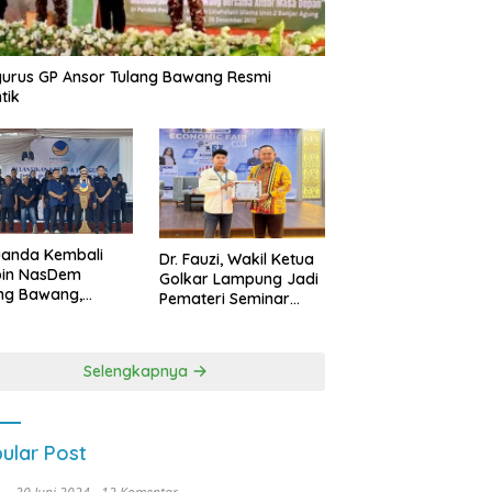
urus GP Ansor Tulang Bawang Resmi
tik
uanda Kembali
Dr. Fauzi, Wakil Ketua
pin NasDem
Golkar Lampung Jadi
ng Bawang,
Pemateri Seminar
etkan Kursi DPRD
Nasional FEB Unila,
anyak di Pemilu
Membangun Fondasi
9
Kuat Melalui 4 Pilar
Selengkapnya
Kebangsaan
ular Post