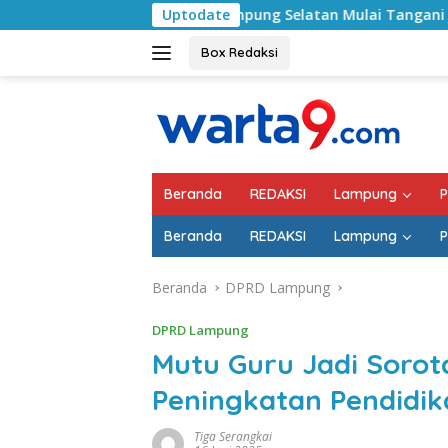
Langsung
Pemkab Lampung Selatan Mulai Tangani Jalan RA Basyid, Kon
Uptodate
ke
konten
Box Redaksi
Beranda
REDAKSI
Lampung
P
Beranda
REDAKSI
Lampung
P
Beranda
DPRD Lampung
DPRD Lampung
Mutu Guru Jadi Soro
Peningkatan Pendidik
Tiga Serangkai