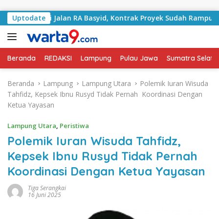
Langsung ke konten
ngani Jalan RA Basyid, Kontrak Proyek Sudah Rampung
Uptodate
Beranda
REDAKSI
Lampung
Pulau Jawa
Sumatra Selata
Beranda
Lampung
Lampung Utara
Polemik Iuran Wisuda
Tahfidz, Kepsek Ibnu Rusyd Tidak Pernah Koordinasi Dengan
Ketua Yayasan
Lampung Utara
,
Peristiwa
Polemik Iuran Wisuda Tahfidz,
Kepsek Ibnu Rusyd Tidak Pernah
Koordinasi Dengan Ketua Yayasan
Tiga Serangkai
16 Juni 2025