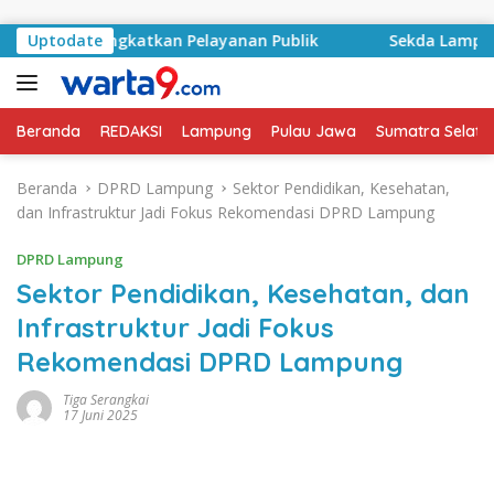
Langsung ke konten
ian dan Tingkatkan Pelayanan Publik
Uptodate
Sekda Lampung S
Beranda
REDAKSI
Lampung
Pulau Jawa
Sumatra Selata
Beranda
DPRD Lampung
Sektor Pendidikan, Kesehatan,
dan Infrastruktur Jadi Fokus Rekomendasi DPRD Lampung
DPRD Lampung
Sektor Pendidikan, Kesehatan, dan
Infrastruktur Jadi Fokus
Rekomendasi DPRD Lampung
Tiga Serangkai
17 Juni 2025