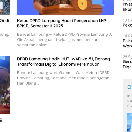
Inve
Eko
13 Ok
26 di
Ketua DPRD Lampung Hadiri Penyerahan LHP
Peko
BPK RI Semester II 2025
pung,
Bandar Lampung — Ketua DPRD Provinsi Lampung, A.
10 Ok
Giri Akbar, menghadiri sekaligus memberikan
Rick
sambutan dalam…
Warg
29 S
DPRD Lampung Hadiri HUT IWAPI ke-51, Dorong
Ger
Transformasi Digital Ekonomi Perempuan
Dige
Harg
Bandar Lampung, warta9.com — Wakil Ketua I DPRD
Provinsi Lampung, Kostiana, menghadiri peringatan
Hari Ulang…
O
In
de
mu
ng