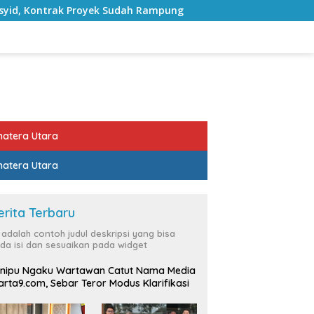
ek Sudah Rampung
Bulan Kemerdekaan, Bupati Lampung 
atera Utara
atera Utara
erita Terbaru
i adalah contoh judul deskripsi yang bisa
da isi dan sesuaikan pada widget
nipu Ngaku Wartawan Catut Nama Media
rta9.com, Sebar Teror Modus Klarifikasi