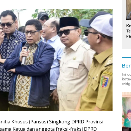
Ke
Te
Pe
T
Ber
Ini 
kate
widg
nitia Khusus (Pansus) Singkong DPRD Provinsi
rsama Ketua dan anggota fraksi-fraksi DPRD