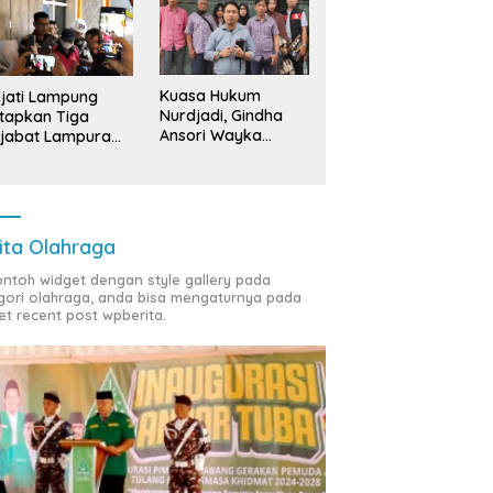
Kuasa Hukum
jati Lampung
Nurdjadi, Gindha
tapkan Tiga
Ansori Wayka
jabat Lampura
Laporkan
ersangka
Penyerobotan
Tanah ke Polda
Lampung
ita Olahraga
contoh widget dengan style gallery pada
gori olahraga, anda bisa mengaturnya pada
et recent post wpberita.