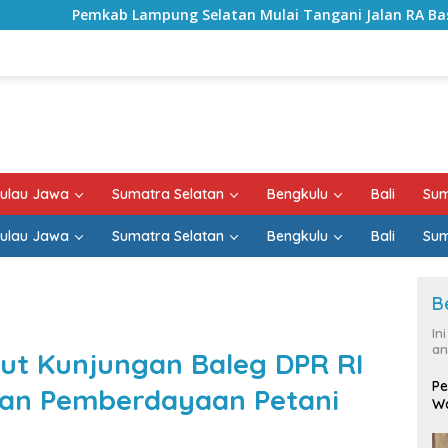
mpung Selatan Mulai Tangani Jalan RA Basyid, Kontrak Proy
ulau Jawa
Sumatra Selatan
Bengkulu
Bali
Sum
ulau Jawa
Sumatra Selatan
Bengkulu
Bali
Sum
B
In
an
t Kunjungan Baleg DPR RI
Pe
dan Pemberdayaan Petani
Wa