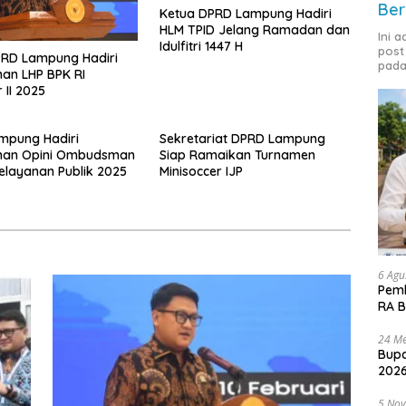
Ber
Ketua DPRD Lampung Hadiri
HLM TPID Jelang Ramadan dan
Ini 
Idulfitri 1447 H
post
PRD Lampung Hadiri
pada
an LHP BPK RI
 II 2025
mpung Hadiri
Sekretariat DPRD Lampung
han Opini Ombudsman
Siap Ramaikan Turnamen
Pelayanan Publik 2025
Minisoccer IJP
6 Agu
Pemk
RA B
24 Me
Bupa
2026
5 No