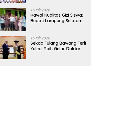
Hadirkan Sekolah Nasional
Terintegrasi Pertama di
16 Juli 2026
Lampung
Kawal Kualitas Gizi Siswa:
Bupati Lampung Selatan
dan Kajati Lampung Tinjau
Langsung Program Makan
Bergizi Gratis di Natar
15 Juli 2026
Sekda Tulang Bawang Ferli
Yuledi Raih Gelar Doktor
Unila, Angkat Model P4GN
Berbasis Kearifan Lokal