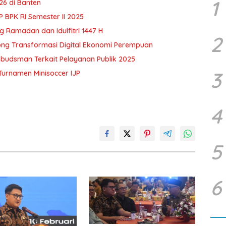
1
6 di Banten
BPK RI Semester II 2025
 Ramadan dan Idulfitri 1447 H
2
ong Transformasi Digital Ekonomi Perempuan
budsman Terkait Pelayanan Publik 2025
3
urnamen Minisoccer IJP
4
5
6