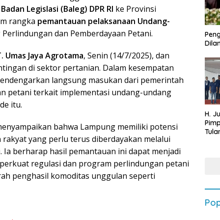
a
Badan Legislasi (Baleg) DPR RI
ke Provinsi
lam rangka
pemantauan pelaksanaan Undang-
 Perlindungan dan Pemberdayaan Petani.
Peng
Dilan
T. Umas Jaya Agrotama
, Senin (14/7/2025), dan
ntingan di sektor pertanian. Dalam kesempatan
 mendengarkan langsung masukan dari pemerintah
lan petani terkait implementasi undang-undang
de itu.
H. J
Pim
, menyampaikan bahwa Lampung memiliki potensi
Tula
 rakyat yang perlu terus diberdayakan melalui
Targ
Terb
. Ia berharap hasil pemantauan ini dapat menjadi
202
perkuat regulasi dan program perlindungan petani
erah penghasil komoditas unggulan seperti
Pop