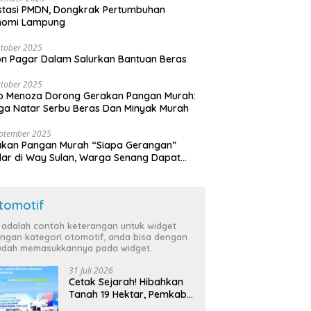
stasi PMDN, Dongkrak Pertumbuhan
nomi Lampung
tober 2025
n Pagar Dalam Salurkan Bantuan Beras
tober 2025
o Menoza Dorong Gerakan Pangan Murah:
a Natar Serbu Beras Dan Minyak Murah
eptember 2025
akan Pangan Murah “Siapa Gerangan”
lar di Way Sulan, Warga Senang Dapat
a Bersubsidi
tomotif
i adalah contoh keterangan untuk widget
ngan kategori otomotif, anda bisa dengan
dah memasukkannya pada widget.
31 Juli 2026
Cetak Sejarah! Hibahkan
Tanah 19 Hektar, Pemkab
Tulang Bawang Siap