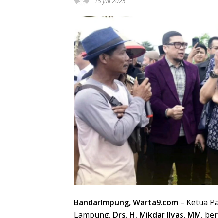
15 Juli 2025
Bandarlmpung, Warta9.com
– Ketua Pa
Lampung,
Drs. H. Mikdar Ilyas, MM
, be