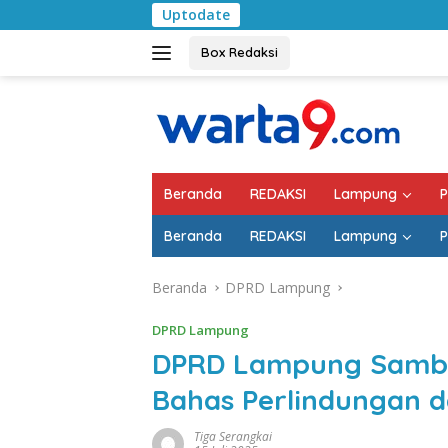
Langsung
Uptodate
Pemkab La
ke
konten
Box Redaksi
Beranda
REDAKSI
Lampung
P
Beranda
REDAKSI
Lampung
P
Beranda
DPRD Lampung
DPRD Lampung
DPRD Lampung Sambu
Bahas Perlindungan 
Tiga Serangkai