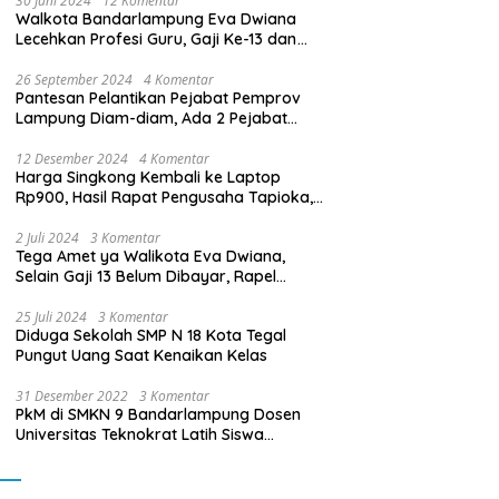
30 Juni 2024
12 Komentar
Walkota Bandarlampung Eva Dwiana
Lecehkan Profesi Guru, Gaji Ke-13 dan
THR Tidak Dibayarkan
26 September 2024
4 Komentar
Pantesan Pelantikan Pejabat Pemprov
Lampung Diam-diam, Ada 2 Pejabat
yang Dilantik Masih Golongan III/b
12 Desember 2024
4 Komentar
Harga Singkong Kembali ke Laptop
Rp900, Hasil Rapat Pengusaha Tapioka,
Petani Singkong dengan Pj. Gubernur
Lampung
2 Juli 2024
3 Komentar
Tega Amet ya Walikota Eva Dwiana,
Selain Gaji 13 Belum Dibayar, Rapel
Kenaikan Gaji 2 Bulan Juga Belum
Dibayar
25 Juli 2024
3 Komentar
Diduga Sekolah SMP N 18 Kota Tegal
Pungut Uang Saat Kenaikan Kelas
31 Desember 2022
3 Komentar
PkM di SMKN 9 Bandarlampung Dosen
Universitas Teknokrat Latih Siswa
Membuat Program Mobil RC Berbasis IoT