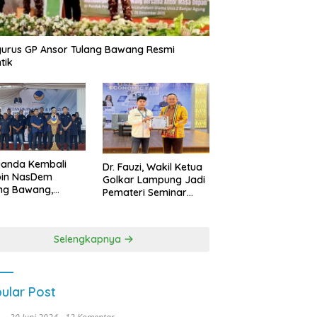
urus GP Ansor Tulang Bawang Resmi
tik
uanda Kembali
Dr. Fauzi, Wakil Ketua
pin NasDem
Golkar Lampung Jadi
ng Bawang,
Pemateri Seminar
etkan Kursi DPRD
Nasional FEB Unila,
anyak di Pemilu
Membangun Fondasi
9
Kuat Melalui 4 Pilar
Selengkapnya
Kebangsaan
ular Post