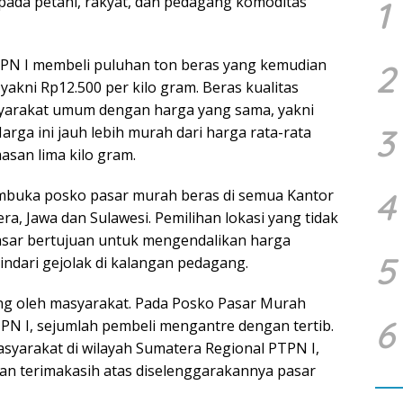
da petani, rakyat, dan pedagang komoditas
1
TPN I membeli puluhan ton beras yang kemudian
2
akni Rp12.500 per kilo gram. Beras kualitas
syarakat umum dengan harga yang sama, yakni
3
arga ini jauh lebih murah dari harga rata-rata
san lima kilo gram.
4
mbuka posko pasar murah beras di semua Kantor
ra, Jawa dan Sulawesi. Pemilihan lokasi yang tidak
asar bertujuan untuk mengendalikan harga
5
ndari gejolak di kalangan pedagang.
ng oleh masyarakat. Pada Posko Pasar Murah
6
TPN I, sejumlah pembeli mengantre dengan tertib.
syarakat di wilayah Sumatera Regional PTPN I,
an terimakasih atas diselenggarakannya pasar