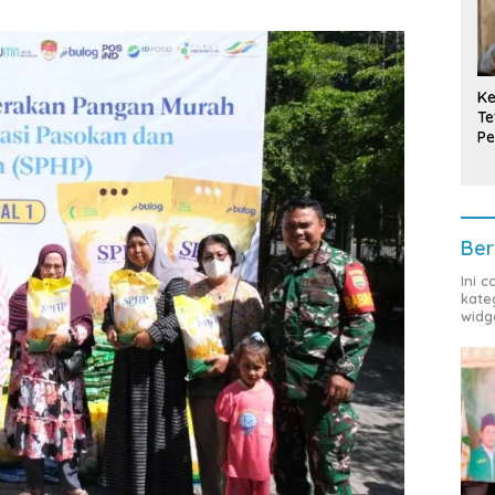
Ke
Te
Pe
T
Ber
Ini 
kate
widg