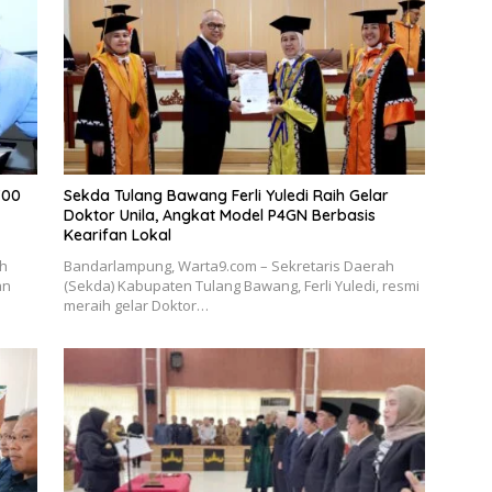
700
Sekda Tulang Bawang Ferli Yuledi Raih Gelar
Doktor Unila, Angkat Model P4GN Berbasis
Kearifan Lokal
ah
Bandarlampung, Warta9.com – Sekretaris Daerah
an
(Sekda) Kabupaten Tulang Bawang, Ferli Yuledi, resmi
meraih gelar Doktor…