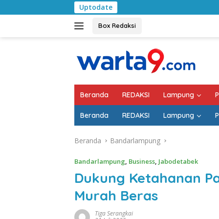
Langsung
Uptodate
Bulan Kemerdekaan, B
ke
konten
Box Redaksi
Beranda
REDAKSI
Lampung
P
Beranda
REDAKSI
Lampung
P
Beranda
Bandarlampung
Bandarlampung
,
Business
,
Jabodetabek
Dukung Ketahanan Pan
Murah Beras
Tiga Serangkai