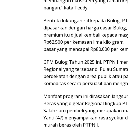
membangun ekosistem yang ramah kepa
pangan.” kata Teddy.
Bentuk dukungan riil kepada Bulog, P
dipasarkan dengan harga dasar Bulog, y
premium itu dijual kembali kepada ma
Rp62.500 per kemasan lima kilo gram. H
pasar yang mencapai Rp80.000 per kema
GPM Bulog Tahun 2025 ini, PTPN I me
Regional yang tersebar di Pulau Sumate
berdekatan dengan area publik atau p
komoditas secara persuasif dan menghi
Manfaat program ini dirasakan langsu
Beras yang digelar Regional lingkup P
Salah satu pembeli yang merupakan ma
Yanti (47) menyampaikan rasa syukur d
murah beras oleh PTPN I.