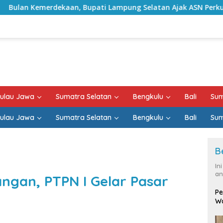
upati Lampung Selatan Ajak ASN Perkuat Semangat Pengabdian
ulau Jawa
Sumatra Selatan
Bengkulu
Bali
Sum
ulau Jawa
Sumatra Selatan
Bengkulu
Bali
Sum
B
In
an
gan, PTPN I Gelar Pasar
Pe
Wa