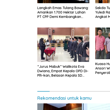
Langkah Emas Tulang Bawang:
Sekda Tu
Amankan 1.700 Hektar Lahan
Yuledi Ra
PT CPP Demi Kembangkan
Angkat M
Kawasan Ekonomi Biru
Kearifan
Kuasa Hu
“Jurus Mabuk” Walikota Eva
Ansori 
Dwiana, Empat Kepala OPD Di-
Penyerob
Plh-kan, Belasan Kepala SD
Lampun
dan SMP Rangkap Jabatan Plt
Rekomendasi untuk kamu