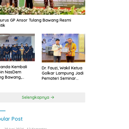
urus GP Ansor Tulang Bawang Resmi
tik
uanda Kembali
Dr. Fauzi, Wakil Ketua
pin NasDem
Golkar Lampung Jadi
ng Bawang,
Pemateri Seminar
etkan Kursi DPRD
Nasional FEB Unila,
anyak di Pemilu
Membangun Fondasi
9
Kuat Melalui 4 Pilar
Selengkapnya
Kebangsaan
ular Post