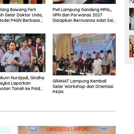
lang Bawang Ferli
PWI Lampung Gandeng MPAL,
ih Gelar Doktor Unila,
HPN dan Porwanas 2027
odel P4GN Berbasis
Disiapkan Bernuansa Adat Sai
 Lokal
Bumi Ruwa Jurai
kum Nurdjadi, Gindha
GRANAT Lampung Kembali
Wayka Laporkan
Gelar Workshop dan Orientasi
otan Tanah ke Polda
P4GN
g