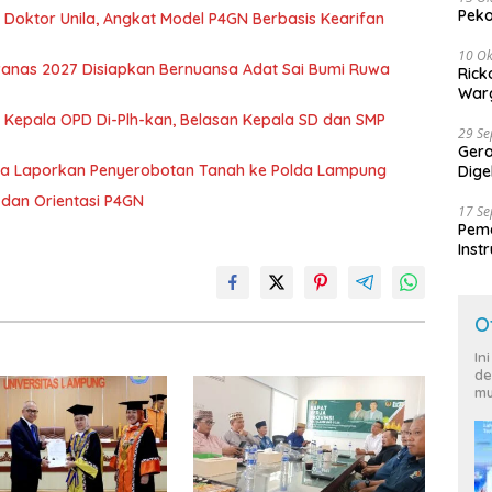
Peko
r Doktor Unila, Angkat Model P4GN Berbasis Kearifan
10 Ok
nas 2027 Disiapkan Bernuansa Adat Sai Bumi Ruwa
Rick
Warg
 Kepala OPD Di-Plh-kan, Belasan Kepala SD dan SMP
29 S
Ger
ka Laporkan Penyerobotan Tanah ke Polda Lampung
Dige
Harg
dan Orientasi P4GN
17 S
Peme
Inst
Ban
O
In
de
mu