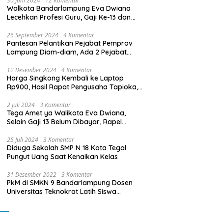
30 Juni 2024
12 Komentar
Walkota Bandarlampung Eva Dwiana
Lecehkan Profesi Guru, Gaji Ke-13 dan
THR Tidak Dibayarkan
26 September 2024
4 Komentar
Pantesan Pelantikan Pejabat Pemprov
Lampung Diam-diam, Ada 2 Pejabat
yang Dilantik Masih Golongan III/b
12 Desember 2024
4 Komentar
Harga Singkong Kembali ke Laptop
Rp900, Hasil Rapat Pengusaha Tapioka,
Petani Singkong dengan Pj. Gubernur
Lampung
2 Juli 2024
3 Komentar
Tega Amet ya Walikota Eva Dwiana,
Selain Gaji 13 Belum Dibayar, Rapel
Kenaikan Gaji 2 Bulan Juga Belum
Dibayar
25 Juli 2024
3 Komentar
Diduga Sekolah SMP N 18 Kota Tegal
Pungut Uang Saat Kenaikan Kelas
31 Desember 2022
3 Komentar
PkM di SMKN 9 Bandarlampung Dosen
Universitas Teknokrat Latih Siswa
Membuat Program Mobil RC Berbasis IoT