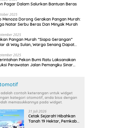
n Pagar Dalam Salurkan Bantuan Beras
tober 2025
o Menoza Dorong Gerakan Pangan Murah:
a Natar Serbu Beras Dan Minyak Murah
eptember 2025
akan Pangan Murah “Siapa Gerangan”
lar di Way Sulan, Warga Senang Dapat
a Bersubsidi
eptember 2025
rintahan Pekon Bumi Ratu Laksanakan
ruksi Perawatan Jalan Pemangku Sinar
ten
tomotif
i adalah contoh keterangan untuk widget
ngan kategori otomotif, anda bisa dengan
dah memasukkannya pada widget.
31 Juli 2026
Cetak Sejarah! Hibahkan
Tanah 19 Hektar, Pemkab
Tulang Bawang Siap