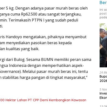
Ber
0 per 5 kg. Dengan adanya pasar murah beras oleh
Ini 
rganya cuma Rp62.500 atau sangat terjangkau,
post
pada
amin. Terimakasih PTPN I yang sudah peduli
i.
I Aris Handoyo mengatakan, pihaknya menyambut
dalam menyediakan pasokan beras kepada
n kualitas yang baik.
rgi dari Bulog. Sesama BUMN memiliki peran sama
gsa Indonesia dengan memperhatikan aspek-
Governance). Melalui pasar murah beras ini, tentu
24 Me
Bupa
stabilitas harga pangan di tingkat masyarakat,”
2026
5 No
Inve
Eko
700 Hektar Lahan PT CPP Demi Kembangkan Kawasan
13 Ok