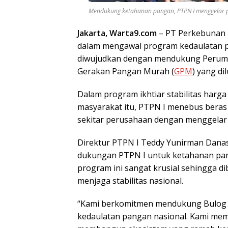
Mendukung ketahanan pangan, PTPN I menggelar pas
Jakarta, Warta9.com
– PT Perkebunan N
dalam mengawal program kedaulatan p
diwujudkan dengan mendukung Perum 
Gerakan Pangan Murah (
GPM
) yang di
Dalam program ikhtiar stabilitas harg
masyarakat itu, PTPN I menebus beras
sekitar perusahaan dengan menggelar
Direktur PTPN I Teddy Yunirman Danas
dukungan PTPN I untuk ketahanan pang
program ini sangat krusial sehingga 
menjaga stabilitas nasional.
“Kami berkomitmen mendukung Bulog 
kedaulatan pangan nasional. Kami mem