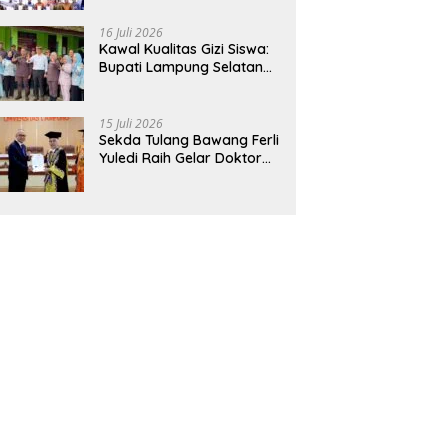
Hadirkan Sekolah Nasional
Terintegrasi Pertama di
16 Juli 2026
Lampung
Kawal Kualitas Gizi Siswa:
Bupati Lampung Selatan
dan Kajati Lampung Tinjau
Langsung Program Makan
Bergizi Gratis di Natar
15 Juli 2026
Sekda Tulang Bawang Ferli
Yuledi Raih Gelar Doktor
Unila, Angkat Model P4GN
Berbasis Kearifan Lokal