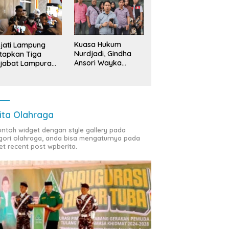
Kuasa Hukum
jati Lampung
Nurdjadi, Gindha
tapkan Tiga
Ansori Wayka
jabat Lampura
Laporkan
ersangka
Penyerobotan
Tanah ke Polda
Lampung
ita Olahraga
contoh widget dengan style gallery pada
gori olahraga, anda bisa mengaturnya pada
et recent post wpberita.