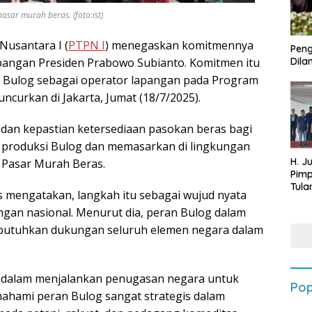
ar murah beras. (foto:ist)
usantara I (
PTPN I
) menegaskan komitmennya
Peng
angan Presiden Prabowo Subianto. Komitmen itu
Dilan
Bulog sebagai operator lapangan pada Program
luncurkan di Jakarta, Jumat (18/7/2025).
a dan kepastian ketersediaan pasokan beras bagi
 produksi Bulog dan memasarkan di lingkungan
H. J
 Pasar Murah Beras.
Pim
Tula
 mengatakan, langkah itu sebagai wujud nyata
Targ
an nasional. Menurut dia, peran Bulog dalam
Terb
202
dibutuhkan dukungan seluruh elemen negara dalam
dalam menjalankan penugasan negara untuk
Pop
ahami peran Bulog sangat strategis dalam