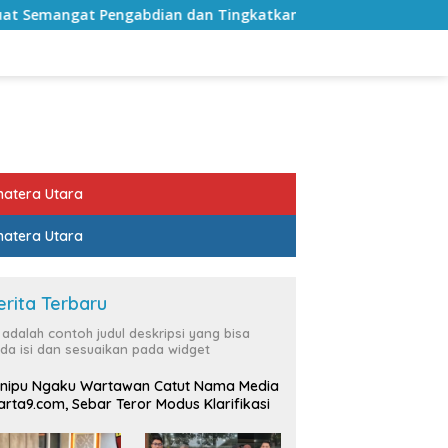
 dan Tingkatkan Pelayanan Publik
Sekda Lampung Sela
atera Utara
atera Utara
erita Terbaru
i adalah contoh judul deskripsi yang bisa
da isi dan sesuaikan pada widget
nipu Ngaku Wartawan Catut Nama Media
rta9.com, Sebar Teror Modus Klarifikasi