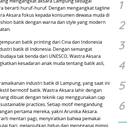
p yang mengangkat aksara Lampung sebagai
1
ara berarti huruf-huruf. Dengan mengangkat tagline
astra Aksara fokus kepada konsumen dewasa muda di
2
ashion batik dengan warna dan style yang modern
atan.
3
gempuran batik printing dari Cina dan Indonesia
dustri batik di Indonesia. Dengan semangat
 budaya tak benda dari UNESCO, Wastra Aksara
4
ngkatkan kesadaran anak muda tentang batik asli,
5
amaikanan industri batik di Lampung, yang saat ini
ekstil bermotif batik. Wastra Aksara lahir dengan
yang dibuat dengan teknik cap menggunakan cap
6
ustainable practices. Setiap motif mengandung
angan pertama mereka, yakni Arunika Aksara.
rarti mentari pagi, menyiratkan bahwa pemakai
lai hari, melanjutkan hidup dan menggapai mimpi.