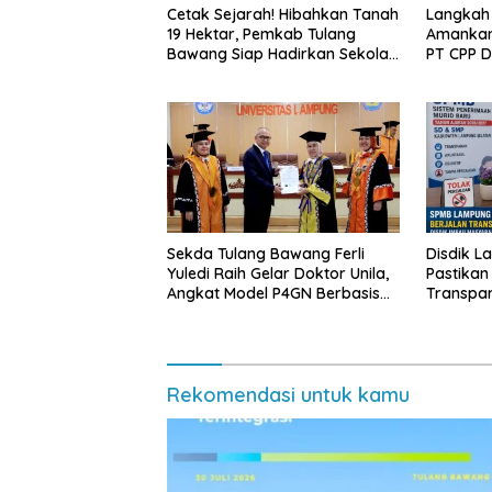
Cetak Sejarah! Hibahkan Tanah
Langkah
19 Hektar, Pemkab Tulang
Amankan
Bawang Siap Hadirkan Sekolah
PT CPP 
Nasional Terintegrasi Pertama
Kawasan
di Lampung
Sekda Tulang Bawang Ferli
Disdik L
Yuledi Raih Gelar Doktor Unila,
Pastikan
Angkat Model P4GN Berbasis
Transpa
Kearifan Lokal
Diminta 
Rekomendasi untuk kamu