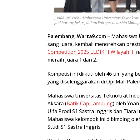
JUARA INOVASI – Mahasiswa Universitas Teknokrat
jual barang bekas, dalam Entrepreneurship Manageme
Palembang, Warta9.com
– Mahasiswa U
sang juara, kembali menorehkan prest
Competition 2025 LLDIKTI Wilayah II,
na
meraih Juara 1 dan 2.
Kompetisi ini diikuti oleh 46 tim yang 
yang diselenggarakan di Opi Mall Palem
Mahasiswa Universitas Teknokrat Indon
Aksara (
Batik Cap Lampung
) oleh Yoan
Ulfa Prodi S1 Sastra Inggris dan Tiara
Mahasiswa kelompok ini dibimbing ole
Studi S1 Sastra Inggris.