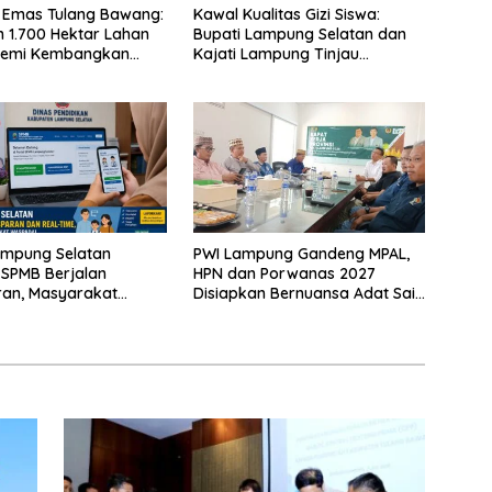
 Emas Tulang Bawang:
Kawal Kualitas Gizi Siswa:
 1.700 Hektar Lahan
Bupati Lampung Selatan dan
Demi Kembangkan
Kajati Lampung Tinjau
 Ekonomi Biru
Langsung Program Makan
Bergizi Gratis di Natar
ampung Selatan
PWI Lampung Gandeng MPAL,
 SPMB Berjalan
HPN dan Porwanas 2027
ran, Masyarakat
Disiapkan Bernuansa Adat Sai
Waspadai Calo
Bumi Ruwa Jurai