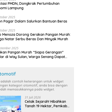
stasi PMDN, Dongkrak Pertumbuhan
nomi Lampung
tober 2025
n Pagar Dalam Salurkan Bantuan Beras
tober 2025
o Menoza Dorong Gerakan Pangan Murah:
a Natar Serbu Beras Dan Minyak Murah
eptember 2025
akan Pangan Murah “Siapa Gerangan”
lar di Way Sulan, Warga Senang Dapat
a Bersubsidi
tomotif
i adalah contoh keterangan untuk widget
ngan kategori otomotif, anda bisa dengan
dah memasukkannya pada widget.
31 Juli 2026
Cetak Sejarah! Hibahkan
Tanah 19 Hektar, Pemkab
Tulang Bawang Siap