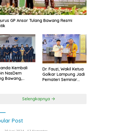
urus GP Ansor Tulang Bawang Resmi
tik
uanda Kembali
Dr. Fauzi, Wakil Ketua
pin NasDem
Golkar Lampung Jadi
ng Bawang,
Pemateri Seminar
etkan Kursi DPRD
Nasional FEB Unila,
anyak di Pemilu
Membangun Fondasi
9
Kuat Melalui 4 Pilar
Selengkapnya
Kebangsaan
ular Post