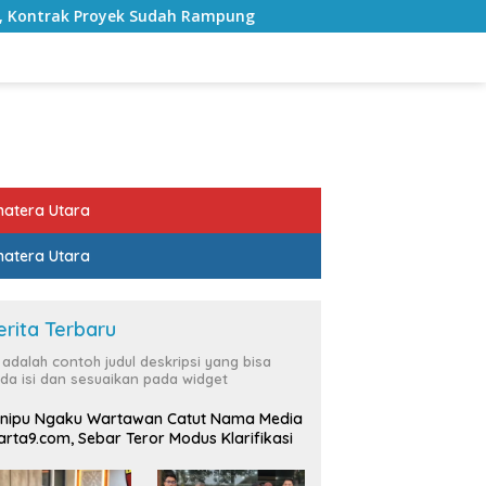
 Rampung
Bulan Kemerdekaan, Bupati Lampung Selatan 
atera Utara
atera Utara
erita Terbaru
i adalah contoh judul deskripsi yang bisa
da isi dan sesuaikan pada widget
nipu Ngaku Wartawan Catut Nama Media
rta9.com, Sebar Teror Modus Klarifikasi