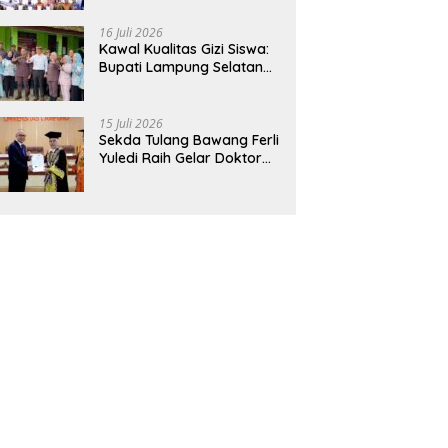
Hadirkan Sekolah Nasional
Terintegrasi Pertama di
16 Juli 2026
Lampung
Kawal Kualitas Gizi Siswa:
Bupati Lampung Selatan
dan Kajati Lampung Tinjau
Langsung Program Makan
Bergizi Gratis di Natar
15 Juli 2026
Sekda Tulang Bawang Ferli
Yuledi Raih Gelar Doktor
Unila, Angkat Model P4GN
Berbasis Kearifan Lokal