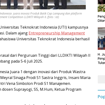
 Indonesia juara inovasi Produk Batik Cap Lampung dan platform
Peng
nt Competition LLDIKTI Wilayah II. (foto : ist)
Dilan
niversitas Teknokrat Indonesia (UTI) kampusnya
asi. Dalam ajang
Entrepreneurship Management
hasiswa Universitas Teknokrat Indonesia berhasil
H. J
berasal dari Perguruan Tinggi dari LLDIKTI Wilayah II
Pim
bang pada 5-6 Juli 2025.
Tula
Targ
esia Juara 1 dengan inovasi dari Produk Wastra
Terb
202
 Meyral Sinaga Prodi S1 Sastra Inggris, Insani Maria
 Intri Vena Simbolon Prodi S1 Manajemen.
h dosen Suprayogi, SS, M.Hum, Ketua Program
Pop