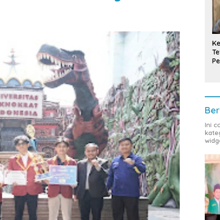
Ke
Te
Pe
T
Ber
Ini 
kate
widg