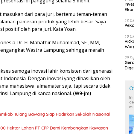
presentasi di panggung selama 5 menit.
Inve
Eko
apat masukan dari para juri, bertemu teman-teman
13 Ok
alaman pameran produk yang lebih besar. Saya
Peko
positif oleh para juri. Kata Yoan.
10 Ok
Rick
donesia Dr. H. Mahathir Muhammad, SE., MM,
Warg
 mengangkat Wastra Lampung sehingga meraih
29 S
Ger
Dige
es semoga inovasi lahir konsisten dari generasi
Harg
 Indonesia. Dengan inovasi yang dihasilkan oleh
ma mahasiswa, almamater saja, tapi secara tidak
O
nsi Lampung di kanca nasional.
(W9-jm)
In
de
mu
Pemkab Tulang Bawang Siap Hadirkan Sekolah Nasional
700 Hektar Lahan PT CPP Demi Kembangkan Kawasan