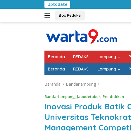
Langsung
Uptodate
Pemkab Lampung Se
ke
konten
Box Redaksi
Beranda
REDAKSI
Lampung
P
Beranda
REDAKSI
Lampung
P
Beranda
Bandarlampung
Bandarlampung
,
Jabodetabek
,
Pendidikan
Inovasi Produk Batik
Universitas Teknokrat
Management Competiti