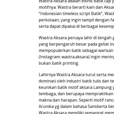
Wastra Aksara adalah bisnis batik ca
motifnya. Wastra berarti kain dan Aks
“Indonesian timeless script Batik”, W
perkotaan, yang ingin tampil dengan f
serta dapat dipakai di berbagai kesemp
Wastra Aksara percaya lahir di tengah 
yang berpengaruh besar pada geliat in
mempopulerkan batik sebagai warisan
(Instagram: wastra.aksara) ingin meni
bukan batik printing.
Lahirnya Wastra Aksara turut serta mer
dominasi oleh industri batik tulis dan t
keunikan batik motif aksara Lampung 
tembaga, dan berupaya mempraktikan s
makna dan harapan. Seperti motif ranc
Arunika yg dalam bahasa Sanskerta be
Wastra Aksara memiliki semangat memu