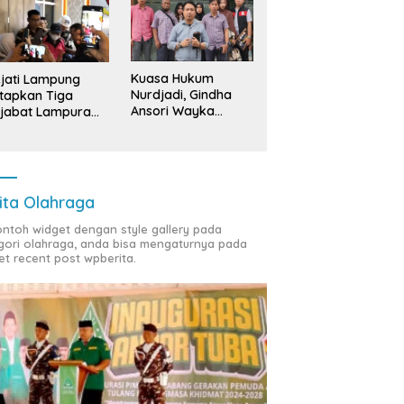
Kuasa Hukum
jati Lampung
Nurdjadi, Gindha
tapkan Tiga
Ansori Wayka
jabat Lampura
Laporkan
ersangka
Penyerobotan
Tanah ke Polda
Lampung
ita Olahraga
contoh widget dengan style gallery pada
gori olahraga, anda bisa mengaturnya pada
et recent post wpberita.