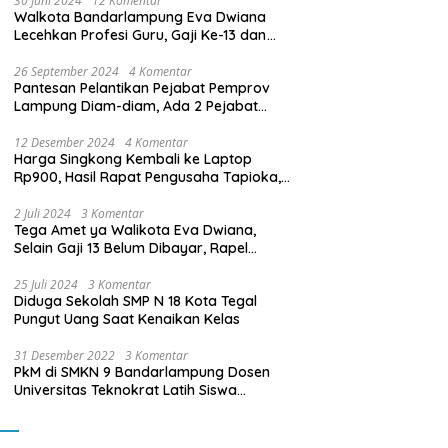
30 Juni 2024
12 Komentar
Walkota Bandarlampung Eva Dwiana
Lecehkan Profesi Guru, Gaji Ke-13 dan
THR Tidak Dibayarkan
26 September 2024
4 Komentar
Pantesan Pelantikan Pejabat Pemprov
Lampung Diam-diam, Ada 2 Pejabat
yang Dilantik Masih Golongan III/b
12 Desember 2024
4 Komentar
Harga Singkong Kembali ke Laptop
Rp900, Hasil Rapat Pengusaha Tapioka,
Petani Singkong dengan Pj. Gubernur
Lampung
2 Juli 2024
3 Komentar
Tega Amet ya Walikota Eva Dwiana,
Selain Gaji 13 Belum Dibayar, Rapel
Kenaikan Gaji 2 Bulan Juga Belum
Dibayar
25 Juli 2024
3 Komentar
Diduga Sekolah SMP N 18 Kota Tegal
Pungut Uang Saat Kenaikan Kelas
31 Desember 2022
3 Komentar
PkM di SMKN 9 Bandarlampung Dosen
Universitas Teknokrat Latih Siswa
Membuat Program Mobil RC Berbasis IoT