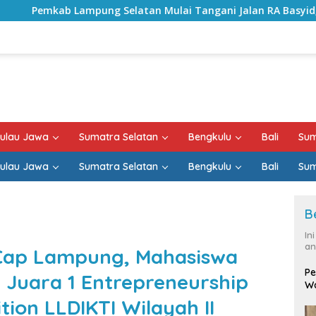
latan Mulai Tangani Jalan RA Basyid, Kontrak Proyek Sudah
ulau Jawa
Sumatra Selatan
Bengkulu
Bali
Sum
ulau Jawa
Sumatra Selatan
Bengkulu
Bali
Sum
B
In
an
 Cap Lampung, Mahasiswa
Pe
 Juara 1 Entrepreneurship
Wa
on LLDIKTI Wilayah II