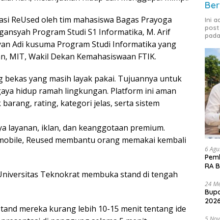
Ber
kasi ReUsed oleh tim mahasiswa Bagas Prayoga
Ini 
post
gansyah Program Studi S1 Informatika, M. Arif
pada
 Ryan Adi kusuma Program Studi Informatika yang
ian, MIT, Wakil Dekan Kemahasiswaan FTIK.
ng bekas yang masih layak pakai. Tujuannya untuk
a hidup ramah lingkungan. Platform ini aman
arang, rating, kategori jelas, serta sistem
a layanan, iklan, dan keanggotaan premium.
n mobile, Reused membantu orang memakai kembali
6 Agu
Pemk
RA B
Universitas Teknokrat membuka stand di tengah
24 Me
Bupa
2026
 stand mereka kurang lebih 10-15 menit tentang ide
5 No