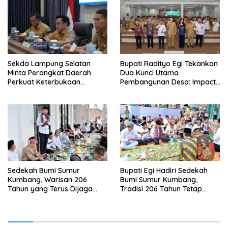
Sekda Lampung Selatan
Bupati Radityo Egi Tekankan
Minta Perangkat Daerah
Dua Kunci Utama
Perkuat Keterbukaan
Pembangunan Desa: Impact
Informasi Publik
dan Sustainable
Sedekah Bumi Sumur
Bupati Egi Hadiri Sedekah
Kumbang, Warisan 206
Bumi Sumur Kumbang,
Tahun yang Terus Dijaga
Tradisi 206 Tahun Tetap
Pemkab Lampung Selatan
Semarak Meski Diguyur
dan Masyarakat
Hujan