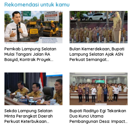
Rekomendasi untuk kamu
Pemkab Lampung Selatan
Bulan Kemerdekaan, Bupati
Mulai Tangani Jalan RA
Lampung Selatan Ajak ASN
Basyid, Kontrak Proyek
Perkuat Semangat
Sudah Rampung
Pengabdian dan Tingkatkan
Pelayanan Publik
Sekda Lampung Selatan
Bupati Radityo Egi Tekankan
Minta Perangkat Daerah
Dua Kunci Utama
Perkuat Keterbukaan
Pembangunan Desa: Impact
Informasi Publik
dan Sustainable