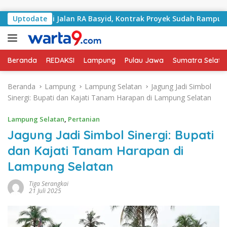
Langsung ke konten
angani Jalan RA Basyid, Kontrak Proyek Sudah Rampung
Uptodate
Beranda
REDAKSI
Lampung
Pulau Jawa
Sumatra Selata
Beranda
Lampung
Lampung Selatan
Jagung Jadi Simbol
Sinergi: Bupati dan Kajati Tanam Harapan di Lampung Selatan
Lampung Selatan
,
Pertanian
Jagung Jadi Simbol Sinergi: Bupati
dan Kajati Tanam Harapan di
Lampung Selatan
Tiga Serangkai
21 Juli 2025