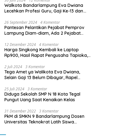
30 Juni 2024
12 Komentar
Walkota Bandarlampung Eva Dwiana
Lecehkan Profesi Guru, Gaji Ke-13 dan
THR Tidak Dibayarkan
26 September 2024
4 Komentar
Pantesan Pelantikan Pejabat Pemprov
Lampung Diam-diam, Ada 2 Pejabat
yang Dilantik Masih Golongan III/b
12 Desember 2024
4 Komentar
Harga Singkong Kembali ke Laptop
Rp900, Hasil Rapat Pengusaha Tapioka,
Petani Singkong dengan Pj. Gubernur
Lampung
2 Juli 2024
3 Komentar
Tega Amet ya Walikota Eva Dwiana,
Selain Gaji 13 Belum Dibayar, Rapel
Kenaikan Gaji 2 Bulan Juga Belum
Dibayar
25 Juli 2024
3 Komentar
Diduga Sekolah SMP N 18 Kota Tegal
Pungut Uang Saat Kenaikan Kelas
31 Desember 2022
3 Komentar
PkM di SMKN 9 Bandarlampung Dosen
Universitas Teknokrat Latih Siswa
Membuat Program Mobil RC Berbasis IoT