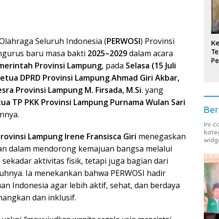
Olahraga Seluruh Indonesia (
PERWOSI
) Provinsi
Ke
Te
ngurus baru masa bakti
2025–2029
dalam acara
Pe
emerintah Provinsi Lampung
, pada
Selasa (15 Juli
T
etua DPRD Provinsi Lampung Ahmad Giri Akbar,
ra Provinsi Lampung M. Firsada, M.Si.
yang
ua TP PKK Provinsi Lampung Purnama Wulan Sari
Ber
nnya.
Ini 
kate
ovinsi Lampung Irene Fransisca Giri
menegaskan
widg
an dalam mendorong kemajuan bangsa melalui
kadar aktivitas fisik, tetapi juga bagian dari
uhnya. Ia menekankan bahwa PERWOSI hadir
Indonesia agar lebih aktif, sehat, dan berdaya
angkan dan inklusif.