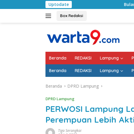
Langsung
Uptodate
Bulan Kemerdekaan, 
ke
konten
Box Redaksi
Beranda
REDAKSI
Lampung
P
Beranda
REDAKSI
Lampung
P
Beranda
DPRD Lampung
DPRD Lampung
PERWOSI Lampung Lan
Perempuan Lebih Akti
Tiga Serangkai