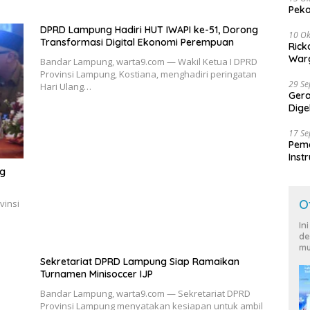
Peko
DPRD Lampung Hadiri HUT IWAPI ke-51, Dorong
10 Ok
Transformasi Digital Ekonomi Perempuan
Rick
Warg
Bandar Lampung, warta9.com — Wakil Ketua I DPRD
Provinsi Lampung, Kostiana, menghadiri peringatan
29 S
Hari Ulang…
Ger
Dige
Harg
17 S
Peme
Inst
Ban
ng
O
vinsi
In
de
mu
Sekretariat DPRD Lampung Siap Ramaikan
Turnamen Minisoccer IJP
Bandar Lampung, warta9.com — Sekretariat DPRD
Provinsi Lampung menyatakan kesiapan untuk ambil