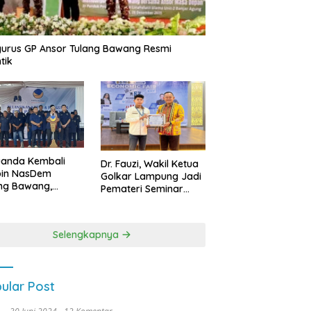
urus GP Ansor Tulang Bawang Resmi
tik
uanda Kembali
Dr. Fauzi, Wakil Ketua
pin NasDem
Golkar Lampung Jadi
ng Bawang,
Pemateri Seminar
etkan Kursi DPRD
Nasional FEB Unila,
anyak di Pemilu
Membangun Fondasi
9
Kuat Melalui 4 Pilar
Selengkapnya
Kebangsaan
ular Post