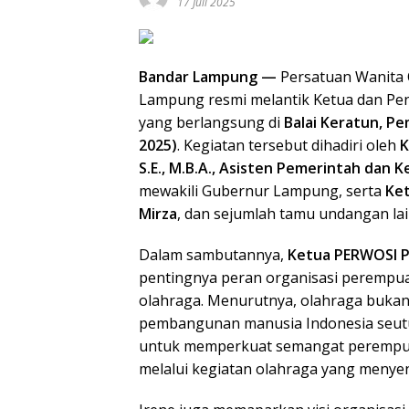
17 Juli 2025
Bandar Lampung —
Persatuan Wanita 
Lampung resmi melantik Ketua dan Pe
yang berlangsung di
Balai Keratun, P
2025)
. Kegiatan tersebut dihadiri oleh
K
S.E., M.B.A.,
Asisten Pemerintah dan Kes
mewakili Gubernur Lampung, serta
Ket
Mirza
, dan sejumlah tamu undangan lai
Dalam sambutannya,
Ketua PERWOSI Pr
pentingnya peran organisasi perempu
olahraga. Menurutnya, olahraga bukan se
pembangunan manusia Indonesia seut
untuk memperkuat semangat perempuan 
melalui kegiatan olahraga yang menyen