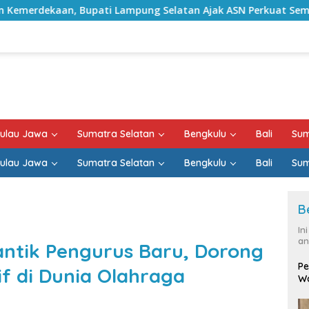
Bupati Lampung Selatan Ajak ASN Perkuat Semangat Pengabdia
ulau Jawa
Sumatra Selatan
Bengkulu
Bali
Sum
ulau Jawa
Sumatra Selatan
Bengkulu
Bali
Sum
B
In
an
tik Pengurus Baru, Dorong
Pe
f di Dunia Olahraga
Wa