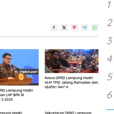
1
2
3
4
5
Ketua DPRD Lampung Hadiri
HLM TPID Jelang Ramadan dan
Idulfitri 1447 H
PRD Lampung Hadiri
6
an LHP BPK RI
 II 2025
mpung Hadiri
Sekretariat DPRD Lampung