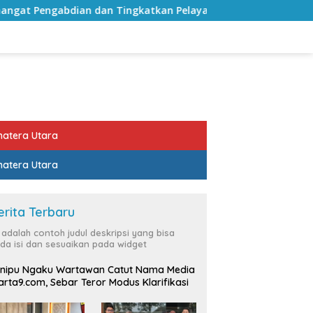
n dan Tingkatkan Pelayanan Publik
Sekda Lampung Sel
atera Utara
atera Utara
erita Terbaru
i adalah contoh judul deskripsi yang bisa
da isi dan sesuaikan pada widget
nipu Ngaku Wartawan Catut Nama Media
rta9.com, Sebar Teror Modus Klarifikasi