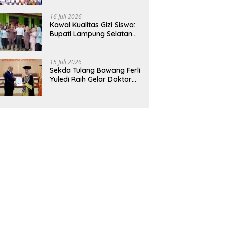
Hadirkan Sekolah Nasional
Terintegrasi Pertama di
16 Juli 2026
Lampung
Kawal Kualitas Gizi Siswa:
Bupati Lampung Selatan
dan Kajati Lampung Tinjau
Langsung Program Makan
Bergizi Gratis di Natar
15 Juli 2026
Sekda Tulang Bawang Ferli
Yuledi Raih Gelar Doktor
Unila, Angkat Model P4GN
Berbasis Kearifan Lokal