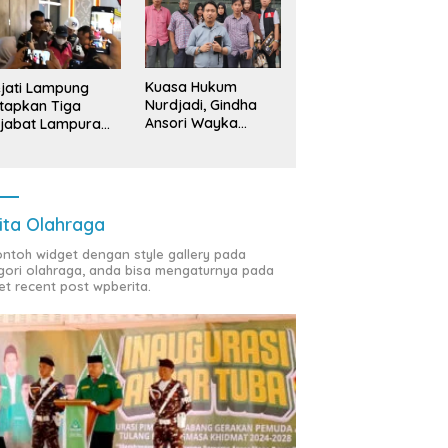
Kuasa Hukum
jati Lampung
Nurdjadi, Gindha
tapkan Tiga
Ansori Wayka
jabat Lampura
Laporkan
ersangka
Penyerobotan
Tanah ke Polda
Lampung
ita Olahraga
contoh widget dengan style gallery pada
gori olahraga, anda bisa mengaturnya pada
et recent post wpberita.