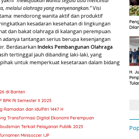
, yakni
“mewujudkan wanita segala usia mencintai
ga, melalui olahraga yang menyenangkan.”
Visi
utama: mendorong wanita aktif dan produktif
Peng
ningkatkan kesadaran kesehatan di lingkungan
Dilan
at dan bakat olahraga di kalangan perempuan.
h adanya tantangan serius berupa kesenjangan
der. Berdasarkan
Indeks Pembangunan Olahraga
sih tertinggal jauh dibanding laki-laki, yang
 pihak untuk memperkuat kesetaraan dalam bidang
H. J
Pim
Tula
Targ
6 di Banten
Terb
202
BPK RI Semester II 2025
 Ramadan dan Idulfitri 1447 H
ong Transformasi Digital Ekonomi Perempuan
budsman Terkait Pelayanan Publik 2025
Pop
urnamen Minisoccer IJP