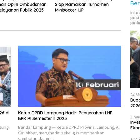
Ber
han Opini Ombudsman
Siap Ramaikan Turnamen
Pelayanan Publik 2025
Minisoccer IJP
Ini 
post
pada
24 Me
Bupa
2026
26 di
Ketua DPRD Lampung Hadiri Penyerahan LHP
5 No
BPK RI Semester II 2025
Inve
pung,
Bandar Lampung — Ketua DPRD Provinsi Lampung, A.
Eko
Giri Akbar, menghadiri sekaligus memberikan
sambutan dalam…
13 Ok