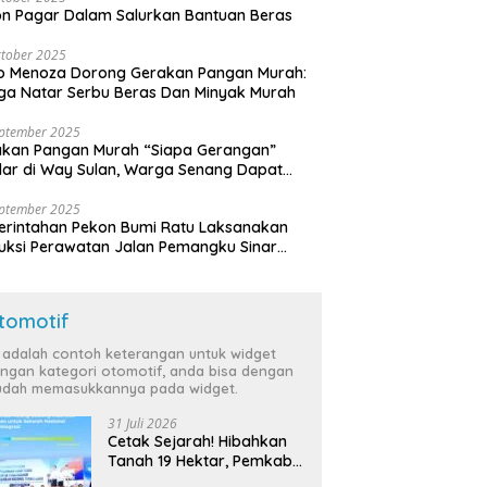
n Pagar Dalam Salurkan Bantuan Beras
tober 2025
o Menoza Dorong Gerakan Pangan Murah:
a Natar Serbu Beras Dan Minyak Murah
eptember 2025
akan Pangan Murah “Siapa Gerangan”
lar di Way Sulan, Warga Senang Dapat
a Bersubsidi
eptember 2025
rintahan Pekon Bumi Ratu Laksanakan
ruksi Perawatan Jalan Pemangku Sinar
ten
tomotif
i adalah contoh keterangan untuk widget
ngan kategori otomotif, anda bisa dengan
dah memasukkannya pada widget.
31 Juli 2026
Cetak Sejarah! Hibahkan
Tanah 19 Hektar, Pemkab
Tulang Bawang Siap